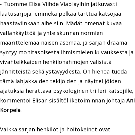
- Tuomme Elisa Viihde Viaplayihin jatkuvasti
laatusarjoja, emmekä pelkää tarttua katsojaa
haastaviinkaan aiheisiin. Mädät omenat kuvaa
vallankäyttöä ja yhteiskunnan normien
määrittelemää naisen asemaa, ja sarjan draama
syntyy monitasoisesta ihmismielen kuvauksesta ja
vivahteikkaiden henkilöhahmojen välisistä
jännitteistä sekä ystävyydestä. On hienoa tuoda
tämä lahjakkaiden tekijöiden ja näyttelijöiden
ajatuksia herättävä psykologinen trilleri katsojille,
kommentoi Elisan sisältöliiketoiminnan johtaja
Ani
Korpela
.
Vaikka sarjan henkilöt ja hoitokeinot ovat