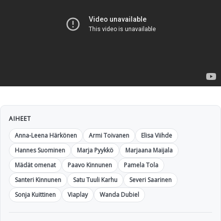
AIHEET
Anna-Leena Härkönen
Armi Toivanen
Elisa Viihde
Hannes Suominen
Marja Pyykkö
Marjaana Maijala
Mädät omenat
Paavo Kinnunen
Pamela Tola
Santeri Kinnunen
Satu Tuuli Karhu
Severi Saarinen
Sonja Kuittinen
Viaplay
Wanda Dubiel