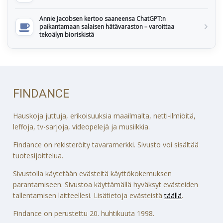
Annie Jacobsen kertoo saaneensa ChatGPT:n
paikantamaan salaisen hätävaraston – varoittaa
tekoälyn bioriskistä
FINDANCE
Hauskoja juttuja, erikoisuuksia maailmalta, netti-ilmiöitä,
leffoja, tv-sarjoja, videopelejä ja musiikkia.
Findance on rekisteröity tavaramerkki. Sivusto voi sisältää
tuotesijoittelua.
Sivustolla käytetään evästeitä käyttökokemuksen
parantamiseen. Sivustoa käyttämällä hyväksyt evästeiden
tallentamisen laitteellesi. Lisätietoja evästeistä
täällä
.
Findance on perustettu 20. huhtikuuta 1998.