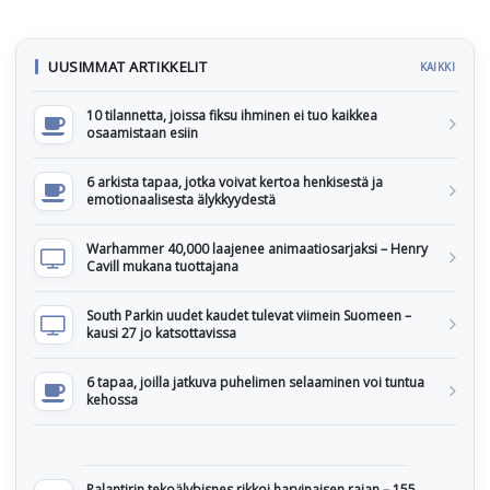
UUSIMMAT ARTIKKELIT
KAIKKI
10 tilannetta, joissa fiksu ihminen ei tuo kaikkea
osaamistaan esiin
6 arkista tapaa, jotka voivat kertoa henkisestä ja
emotionaalisesta älykkyydestä
Warhammer 40,000 laajenee animaatiosarjaksi – Henry
Cavill mukana tuottajana
South Parkin uudet kaudet tulevat viimein Suomeen –
kausi 27 jo katsottavissa
6 tapaa, joilla jatkuva puhelimen selaaminen voi tuntua
kehossa
Palantirin tekoälybisnes rikkoi harvinaisen rajan – 155