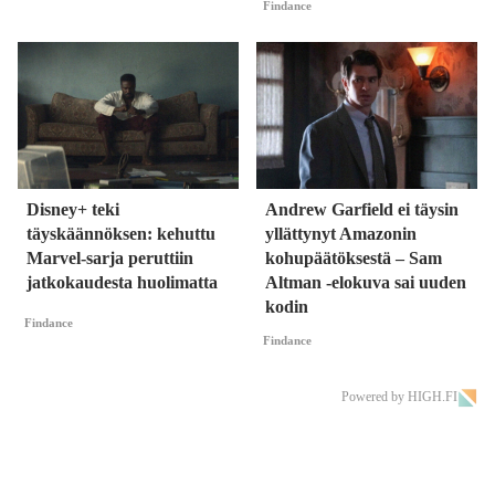
Findance
Disney+ teki
Andrew Garfield ei täysin
täyskäännöksen: kehuttu
yllättynyt Amazonin
Marvel-sarja peruttiin
kohupäätöksestä – Sam
jatkokaudesta huolimatta
Altman -elokuva sai uuden
kodin
Findance
Findance
Powered by HIGH.FI