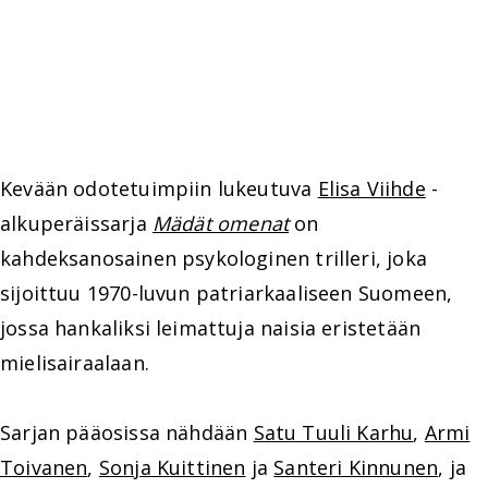
Kevään odotetuimpiin lukeutuva
Elisa Viihde
-
alkuperäissarja
Mädät omenat
on
kahdeksanosainen psykologinen trilleri, joka
sijoittuu 1970-luvun patriarkaaliseen Suomeen,
jossa hankaliksi leimattuja naisia eristetään
mielisairaalaan.
Sarjan pääosissa nähdään
Satu Tuuli Karhu
,
Armi
Toivanen
,
Sonja Kuittinen
ja
Santeri Kinnunen
, ja