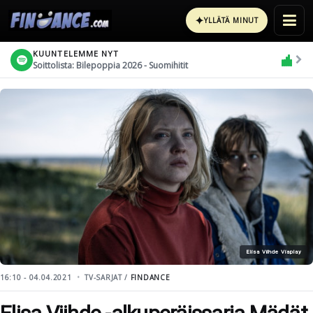
✦
YLLÄTÄ MINUT
KUUNTELEMME NYT
Soittolista: Bilepoppia 2026 - Suomihitit
Elisa Viihde Viaplay
16:10 - 04.04.2021
TV-SARJAT /
FINDANCE