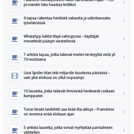
prosentin luku haastaa kriitikot
9 tapaa rakentaa henkistä vakautta ja uskottavuutta
työelämässä
WhatsApp lukitsi tilejä vahingossa – käyttäjät
menettivät pääsyn viesteihinsä
7 arkista tapaa, jotka tukevat mielen terävyyttä vielä yli
70-vuotiaana
Uusi Spider-Man teki miljardin kuudessa päivässä –
vain yksi elokuva on ollut nopeampi
10 lausetta, jotka tekevät ihmisestä henkisesti raskaan
kumppanin
Turun kesän taidehitti saa lisää ilta-aikoja – Frameless
on avoinna enää elokuun ajan
5 arkista lausetta, jotka voivat myrkyttää parisuhteen
vähitellen