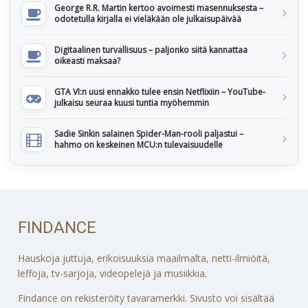
George R.R. Martin kertoo avoimesti masennuksesta –
odotetulla kirjalla ei vieläkään ole julkaisupäivää
Digitaalinen turvallisuus – paljonko siitä kannattaa
oikeasti maksaa?
GTA VI:n uusi ennakko tulee ensin Netflixiin – YouTube-
julkaisu seuraa kuusi tuntia myöhemmin
Sadie Sinkin salainen Spider-Man-rooli paljastui –
hahmo on keskeinen MCU:n tulevaisuudelle
FINDANCE
Hauskoja juttuja, erikoisuuksia maailmalta, netti-ilmiöitä,
leffoja, tv-sarjoja, videopelejä ja musiikkia.
Findance on rekisteröity tavaramerkki. Sivusto voi sisältää