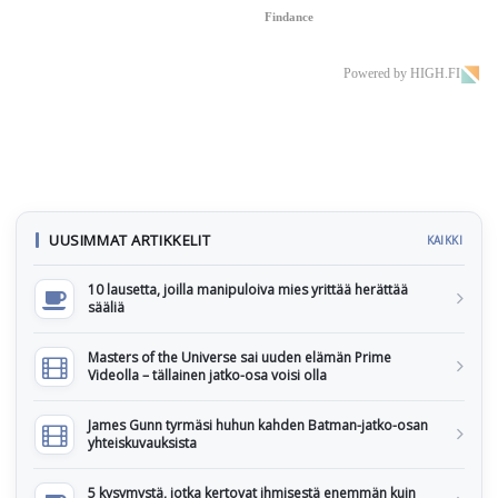
Findance
Powered by HIGH.FI
UUSIMMAT ARTIKKELIT
KAIKKI
10 lausetta, joilla manipuloiva mies yrittää herättää
sääliä
Masters of the Universe sai uuden elämän Prime
Videolla – tällainen jatko-osa voisi olla
James Gunn tyrmäsi huhun kahden Batman-jatko-osan
yhteiskuvauksista
5 kysymystä, jotka kertovat ihmisestä enemmän kuin