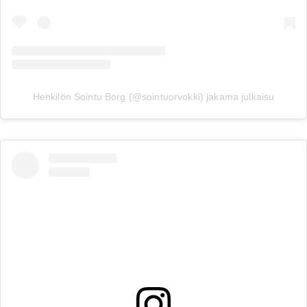
Henkilön Sointu Borg (@sointuorvokki) jakama julkaisu