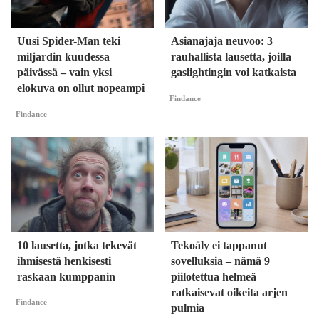
Uusi Spider-Man teki
Asianajaja neuvoo: 3
miljardin kuudessa
rauhallista lausetta, joilla
päivässä – vain yksi
gaslightingin voi katkaista
elokuva on ollut nopeampi
Findance
Findance
10 lausetta, jotka tekevät
Tekoäly ei tappanut
ihmisestä henkisesti
sovelluksia – nämä 9
raskaan kumppanin
piilotettua helmeä
ratkaisevat oikeita arjen
Findance
pulmia