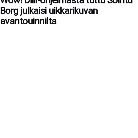
Wow! Diili-ohjelmasta tuttu Sointu
Borg julkaisi uikkarikuvan
avantouinnilta