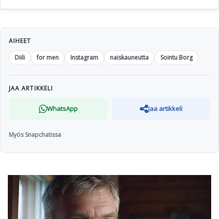
AIHEET
Diili
for men
Instagram
naiskauneutta
Sointu Borg
JAA ARTIKKELI
WhatsApp
Jaa artikkeli
Myös Snapchatissa