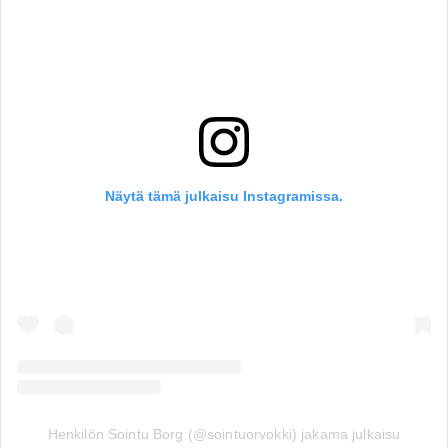
Näytä tämä julkaisu Instagramissa.
Henkilön Sointu Borg (@sointuorvokki) jakama julkaisu