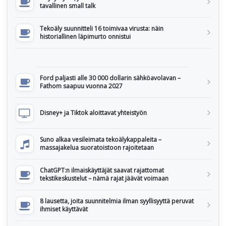
tavallinen small talk
Tekoäly suunnitteli 16 toimivaa virusta: näin
historiallinen läpimurto onnistui
Ford paljasti alle 30 000 dollarin sähköavolavan –
Fathom saapuu vuonna 2027
Disney+ ja Tiktok aloittavat yhteistyön
Suno alkaa vesileimata tekoälykappaleita –
massajakelua suoratoistoon rajoitetaan
ChatGPT:n ilmaiskäyttäjät saavat rajattomat
tekstikeskustelut – nämä rajat jäävät voimaan
8 lausetta, joita suunnitelmia ilman syyllisyyttä peruvat
ihmiset käyttävät