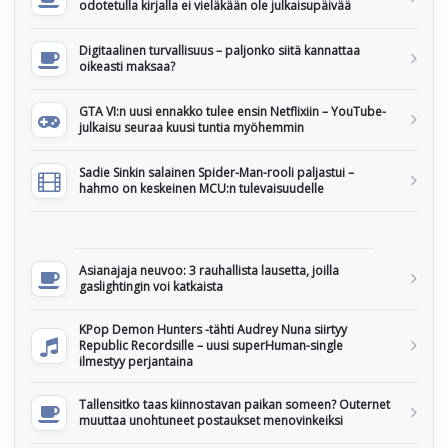
odotetulla kirjalla ei vieläkään ole julkaisupäivää
Digitaalinen turvallisuus – paljonko siitä kannattaa
oikeasti maksaa?
GTA VI:n uusi ennakko tulee ensin Netflixiin – YouTube-
julkaisu seuraa kuusi tuntia myöhemmin
Sadie Sinkin salainen Spider-Man-rooli paljastui –
hahmo on keskeinen MCU:n tulevaisuudelle
Asianajaja neuvoo: 3 rauhallista lausetta, joilla
gaslightingin voi katkaista
KPop Demon Hunters -tähti Audrey Nuna siirtyy
Republic Recordsille – uusi superHuman-single
ilmestyy perjantaina
Tallensitko taas kiinnostavan paikan someen? Outernet
muuttaa unohtuneet postaukset menovinkeiksi