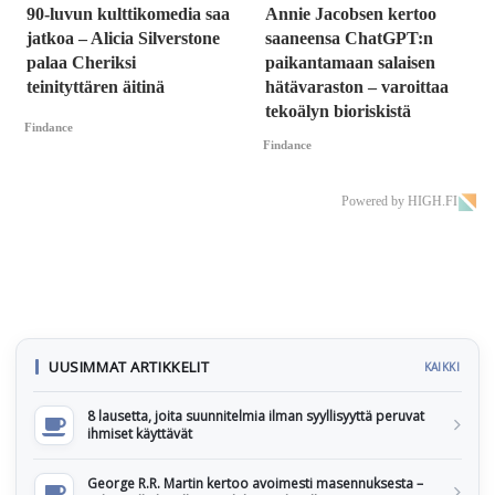
90-luvun kulttikomedia saa
Annie Jacobsen kertoo
jatkoa – Alicia Silverstone
saaneensa ChatGPT:n
palaa Cheriksi
paikantamaan salaisen
teinityttären äitinä
hätävaraston – varoittaa
tekoälyn bioriskistä
Findance
Findance
Powered by HIGH.FI
UUSIMMAT ARTIKKELIT
KAIKKI
8 lausetta, joita suunnitelmia ilman syyllisyyttä peruvat
ihmiset käyttävät
George R.R. Martin kertoo avoimesti masennuksesta –