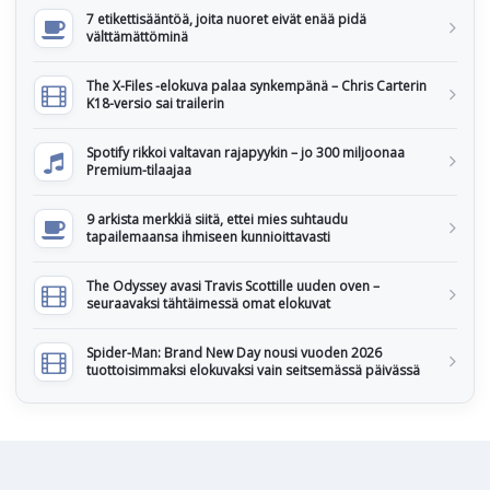
7 etikettisääntöä, joita nuoret eivät enää pidä
välttämättöminä
The X-Files -elokuva palaa synkempänä – Chris Carterin
K18-versio sai trailerin
Spotify rikkoi valtavan rajapyykin – jo 300 miljoonaa
Premium-tilaajaa
9 arkista merkkiä siitä, ettei mies suhtaudu
tapailemaansa ihmiseen kunnioittavasti
The Odyssey avasi Travis Scottille uuden oven –
seuraavaksi tähtäimessä omat elokuvat
Spider-Man: Brand New Day nousi vuoden 2026
tuottoisimmaksi elokuvaksi vain seitsemässä päivässä