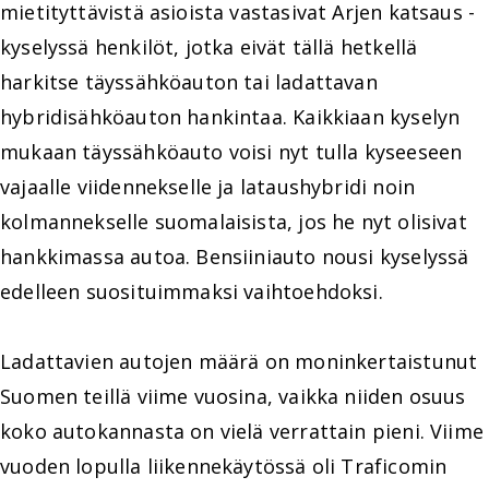
mietityttävistä asioista vastasivat Arjen katsaus -
kyselyssä henkilöt, jotka eivät tällä hetkellä
harkitse täyssähköauton tai ladattavan
hybridisähköauton hankintaa. Kaikkiaan kyselyn
mukaan täyssähköauto voisi nyt tulla kyseeseen
vajaalle viidennekselle ja lataushybridi noin
kolmannekselle suomalaisista, jos he nyt olisivat
hankkimassa autoa. Bensiiniauto nousi kyselyssä
edelleen suosituimmaksi vaihtoehdoksi.
Ladattavien autojen määrä on moninkertaistunut
Suomen teillä viime vuosina, vaikka niiden osuus
koko autokannasta on vielä verrattain pieni. Viime
vuoden lopulla liikennekäytössä oli Traficomin