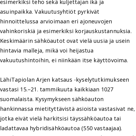
esimerkiksi teho sekä kuljettajan ikä ja
asuinpaikka. Vakuutusyhtiöt pyrkivät
hinnoittelussa arvioimaan eri ajoneuvojen
vahinkoriskiä ja esimerkiksi korjauskustannuksia.
Keskimäärin sähköautot ovat vielä uusia ja usein
hintavia malleja, mikä voi heijastua
vakuutushintoihin, ei niinkään itse käyttövoima.
LähiTapiolan Arjen katsaus -kyselytutkimukseen
vastasi 15.–21. tammikuuta kaikkiaan 1027
suomalaista. Kysymykseen sähköauton
hankinnassa mietityttävistä asioista vastasivat ne,
jotka eivät vielä harkitsisi täyssähköautoa tai
ladattavaa hybridisähköautoa (550 vastaajaa).