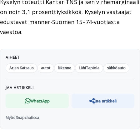
Kyselyn toteutti Kantar TNS ja sen virhemarginaali
on noin 3,1 prosenttiyksikköä. Kyselyn vastaajat
edustavat manner-Suomen 15–74-vuotiasta
väestöä.
AIHEET
Arjen Katsaus
autot
liikenne
LähiTapiola
sähköauto
JAA ARTIKKELI
WhatsApp
Jaa artikkeli
Myös Snapchatissa