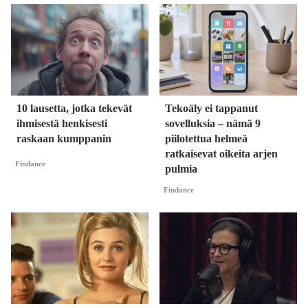
10 lausetta, jotka tekevät
Tekoäly ei tappanut
ihmisestä henkisesti
sovelluksia – nämä 9
raskaan kumppanin
piilotettua helmeä
ratkaisevat oikeita arjen
Findance
pulmia
Findance