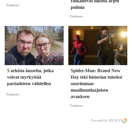
ratkaisevat oikeita arjen
Findance
pulmia
Findance
5 arkista lausetta, jotka
Spider-Man: Brand New
voivat myrkyttää
Day teki historian toiseksi
parisuhteen vähitellen
suurimman
maailmanlaajuisen
Findance
avauksen
Findance
Powered by HIGH.FI