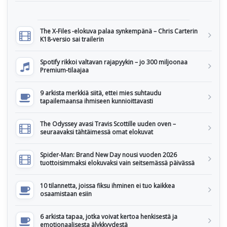
The X-Files -elokuva palaa synkempänä – Chris Carterin
K18-versio sai trailerin
Spotify rikkoi valtavan rajapyykin – jo 300 miljoonaa
Premium-tilaajaa
9 arkista merkkiä siitä, ettei mies suhtaudu
tapailemaansa ihmiseen kunnioittavasti
The Odyssey avasi Travis Scottille uuden oven –
seuraavaksi tähtäimessä omat elokuvat
Spider-Man: Brand New Day nousi vuoden 2026
tuottoisimmaksi elokuvaksi vain seitsemässä päivässä
10 tilannetta, joissa fiksu ihminen ei tuo kaikkea
osaamistaan esiin
6 arkista tapaa, jotka voivat kertoa henkisestä ja
emotionaalisesta älykkyydestä