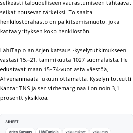
selkeästi taloudelliseen vaurastumiseen tähtäävät
seikat nousevat tärkeiksi. Toisaalta
henkilöstörahasto on palkitsemismuoto, joka
kattaa yrityksen koko henkilöstön.
LähiTapiolan Arjen katsaus -kyselytutkimukseen
vastasi 15.–21. tammikuuta 1027 suomalaista. He
edustavat maan 15–74-vuotiasta väestöä,
Ahvenanmaata lukuun ottamatta. Kyselyn toteutti
Kantar TNS ja sen virhemarginaali on noin 3,1
prosenttiyksikköä.
AIHEET
Arjen Katsaus
LähiTapiola
vakuutukset
vakuutus