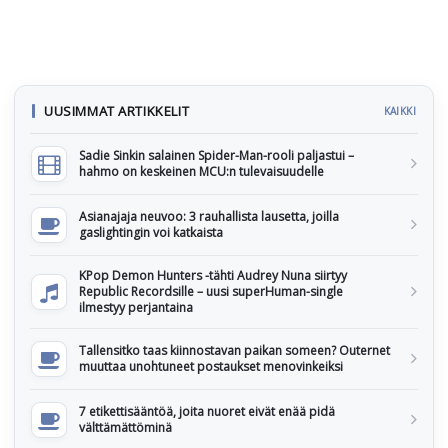
UUSIMMAT ARTIKKELIT
KAIKKI
Sadie Sinkin salainen Spider-Man-rooli paljastui –
hahmo on keskeinen MCU:n tulevaisuudelle
Asianajaja neuvoo: 3 rauhallista lausetta, joilla
gaslightingin voi katkaista
KPop Demon Hunters -tähti Audrey Nuna siirtyy
Republic Recordsille – uusi superHuman-single
ilmestyy perjantaina
Tallensitko taas kiinnostavan paikan someen? Outernet
muuttaa unohtuneet postaukset menovinkeiksi
7 etikettisääntöä, joita nuoret eivät enää pidä
välttämättöminä