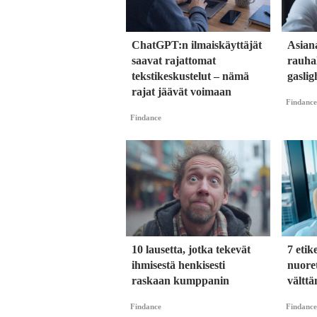
ChatGPT:n ilmaiskäyttäjät
Asian
saavat rajattomat
rauhal
tekstikeskustelut – nämä
gaslig
rajat jäävät voimaan
Findance
Findance
10 lausetta, jotka tekevät
7 etik
ihmisestä henkisesti
nuoret
raskaan kumppanin
vältt
Findance
Findance