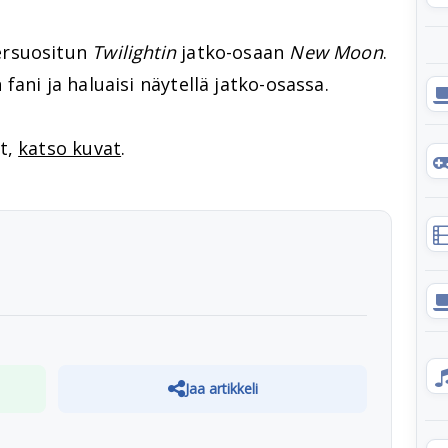
ersuositun
Twilightin
jatko-osaan
New Moon
.
ani ja haluaisi näytellä jatko-osassa.
t,
katso kuvat
.
Jaa artikkeli