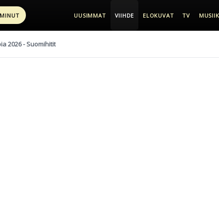
 MINUT
UUSIMMAT
VIIHDE
ELOKUVAT
TV
MUSIIK
pia 2026 - Suomihitit