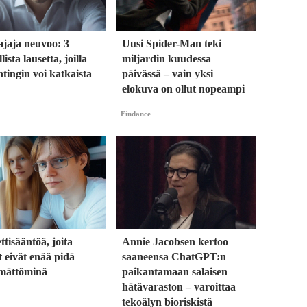
ajaja neuvoo: 3
Uusi Spider-Man teki
lista lausetta, joilla
miljardin kuudessa
htingin voi katkaista
päivässä – vain yksi
elokuva on ollut nopeampi
Findance
ettisääntöä, joita
Annie Jacobsen kertoo
 eivät enää pidä
saaneensa ChatGPT:n
ämättöminä
paikantamaan salaisen
hätävaraston – varoittaa
tekoälyn bioriskistä