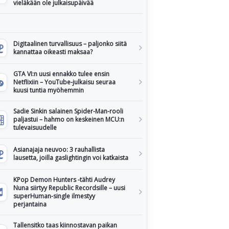
vieläkään ole julkaisupäivää
Digitaalinen turvallisuus – paljonko siitä
kannattaa oikeasti maksaa?
GTA VI:n uusi ennakko tulee ensin
Netflixiin – YouTube-julkaisu seuraa
kuusi tuntia myöhemmin
Sadie Sinkin salainen Spider-Man-rooli
paljastui – hahmo on keskeinen MCU:n
tulevaisuudelle
Asianajaja neuvoo: 3 rauhallista
lausetta, joilla gaslightingin voi katkaista
KPop Demon Hunters -tähti Audrey
Nuna siirtyy Republic Recordsille – uusi
superHuman-single ilmestyy
perjantaina
Tallensitko taas kiinnostavan paikan