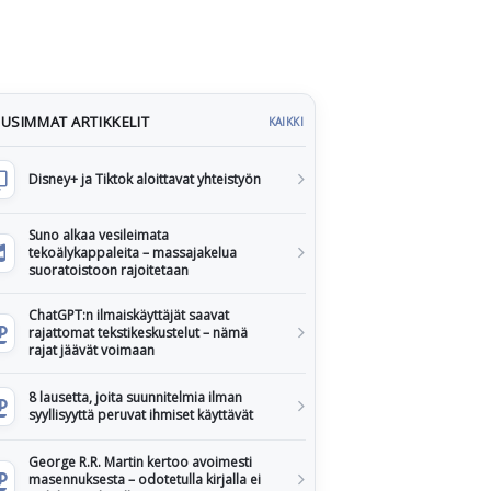
USIMMAT ARTIKKELIT
KAIKKI
Disney+ ja Tiktok aloittavat yhteistyön
Suno alkaa vesileimata
tekoälykappaleita – massajakelua
suoratoistoon rajoitetaan
ChatGPT:n ilmaiskäyttäjät saavat
rajattomat tekstikeskustelut – nämä
rajat jäävät voimaan
8 lausetta, joita suunnitelmia ilman
syyllisyyttä peruvat ihmiset käyttävät
George R.R. Martin kertoo avoimesti
masennuksesta – odotetulla kirjalla ei