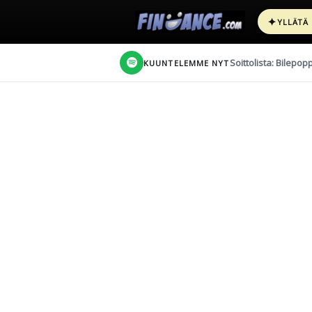
✦
YLLÄTÄ
Soittolista: Bilepop
KUUNTELEMME NYT