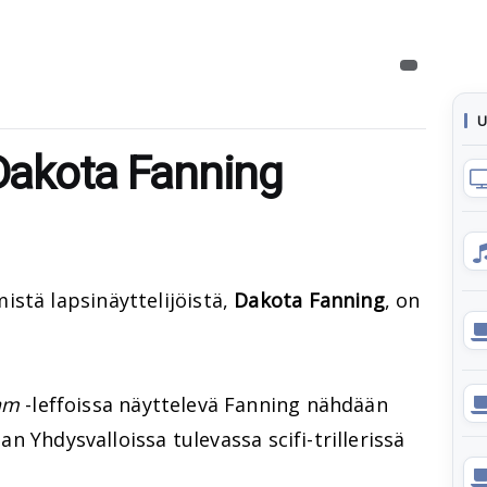
U
 Dakota Fanning
stä lapsinäyttelijöistä,
Dakota Fanning
, on
am
-leffoissa näyttelevä Fanning nähdään
aan Yhdysvalloissa tulevassa scifi-trillerissä