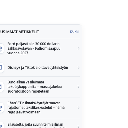
USIMMAT ARTIKKELIT
KAIKKI
Ford paljasti alle 30 000 dollarin
sähköavolavan – Fathom saapuu
vuonna 2027
Disney+ ja Tiktok aloittavat yhteistyön
Suno alkaa vesileimata
tekoälykappaleita – massajakelua
suoratoistoon rajoitetaan
ChatGPT:n ilmaiskäyttäjät saavat
rajattomat tekstikeskustelut – nämä
rajat jäävät voimaan
8 lausetta, joita suunnitelmia ilman