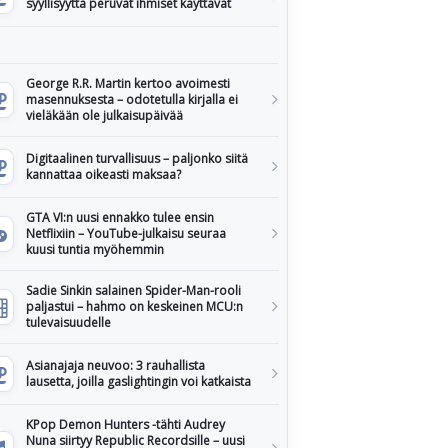
syyllisyyttä peruvat ihmiset käyttävät
George R.R. Martin kertoo avoimesti
masennuksesta – odotetulla kirjalla ei
vieläkään ole julkaisupäivää
Digitaalinen turvallisuus – paljonko siitä
kannattaa oikeasti maksaa?
GTA VI:n uusi ennakko tulee ensin
Netflixiin – YouTube-julkaisu seuraa
kuusi tuntia myöhemmin
Sadie Sinkin salainen Spider-Man-rooli
paljastui – hahmo on keskeinen MCU:n
tulevaisuudelle
Asianajaja neuvoo: 3 rauhallista
lausetta, joilla gaslightingin voi katkaista
KPop Demon Hunters -tähti Audrey
Nuna siirtyy Republic Recordsille – uusi