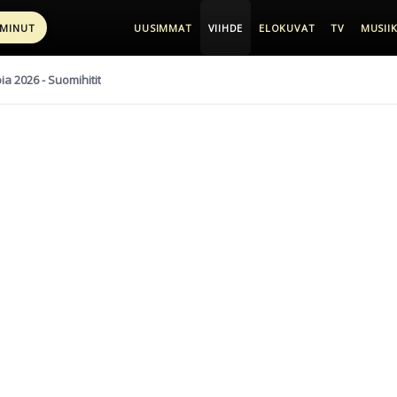
 MINUT
UUSIMMAT
VIIHDE
ELOKUVAT
TV
MUSIIK
pia 2026 - Suomihitit