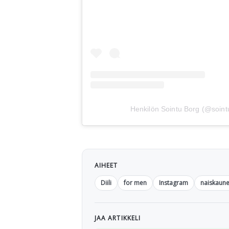
Henkilön Sointu Borg (@sointu
AIHEET
Diili
for men
Instagram
naiskaune
JAA ARTIKKELI