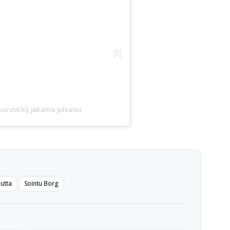
orvokki) jakama julkaisu
utta
Sointu Borg