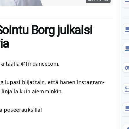
Sointu Borg julkaisi
ia
ua
täällä
@findancecom.
rg
lupasi hiljattain, että hänen Instagram-
 linjalla kuin aiemminkin.
a poseerauksilla!