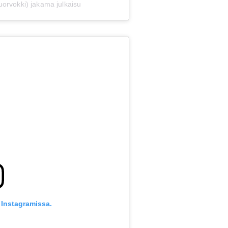
orvokki) jakama julkaisu
 Instagramissa.