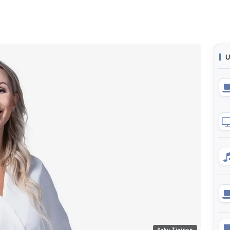
U
Saku Tiainen