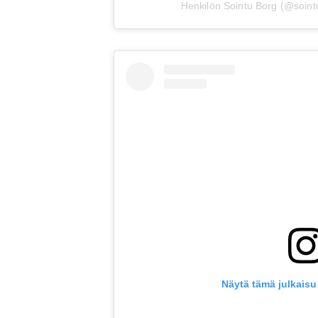
Henkilön Sointu Borg (@sointu
Näytä tämä julkaisu