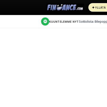
✦
YLLÄTÄ
Soittolista: Bilepop
KUUNTELEMME NYT