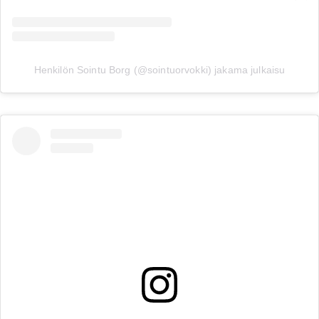
Henkilön Sointu Borg (@sointuorvokki) jakama julkaisu