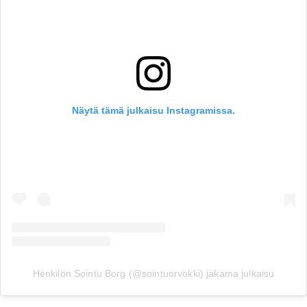
Näytä tämä julkaisu Instagramissa.
Henkilön Sointu Borg (@sointuorvokki) jakama julkaisu