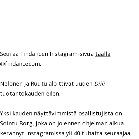
Seuraa Findancen Instagram-sivua
täällä
@findancecom.
Nelonen
ja
Ruutu
aloittivat uuden
Diili
-
tuotantokauden eilen.
Yksi kauden näyttävimmistä osallistujista on
Sointu Borg
, joka on jo ennen ohjelman alkua
kerännyt Instagramissa yli 40 tuhatta seuraajaa.