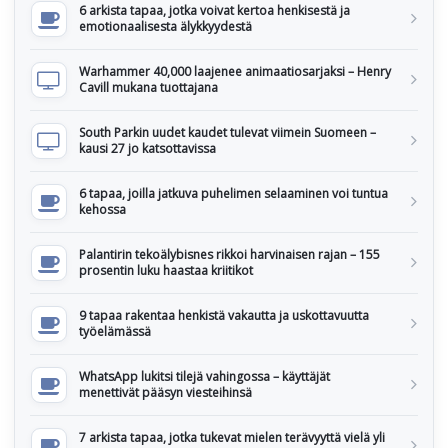
6 arkista tapaa, jotka voivat kertoa henkisestä ja
emotionaalisesta älykkyydestä
Warhammer 40,000 laajenee animaatiosarjaksi – Henry
Cavill mukana tuottajana
South Parkin uudet kaudet tulevat viimein Suomeen –
kausi 27 jo katsottavissa
6 tapaa, joilla jatkuva puhelimen selaaminen voi tuntua
kehossa
Palantirin tekoälybisnes rikkoi harvinaisen rajan – 155
prosentin luku haastaa kriitikot
9 tapaa rakentaa henkistä vakautta ja uskottavuutta
työelämässä
WhatsApp lukitsi tilejä vahingossa – käyttäjät
menettivät pääsyn viesteihinsä
7 arkista tapaa, jotka tukevat mielen terävyyttä vielä yli