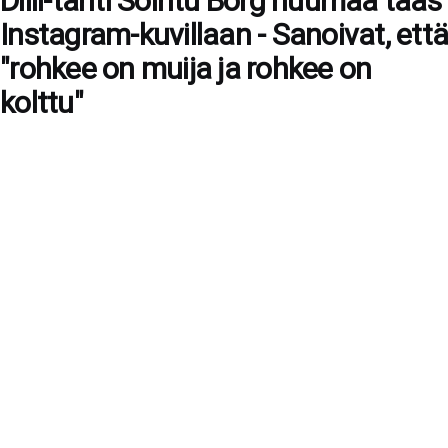
Diili-tähti Sointu Borg huumaa taas
Instagram-kuvillaan - Sanoivat, että
"rohkee on muija ja rohkee on
kolttu"