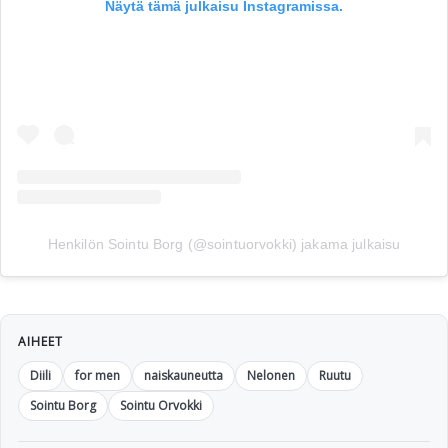
Näytä tämä julkaisu Instagramissa.
Henkilön Sointu Borg (@sointuorvokki) jakama julkaisu
AIHEET
Diili
for men
naiskauneutta
Nelonen
Ruutu
Sointu Borg
Sointu Orvokki