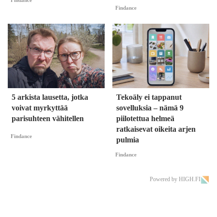
Findance
5 arkista lausetta, jotka
Tekoäly ei tappanut
voivat myrkyttää
sovelluksia – nämä 9
parisuhteen vähitellen
piilotettua helmeä
ratkaisevat oikeita arjen
Findance
pulmia
Findance
Powered by HIGH.FI