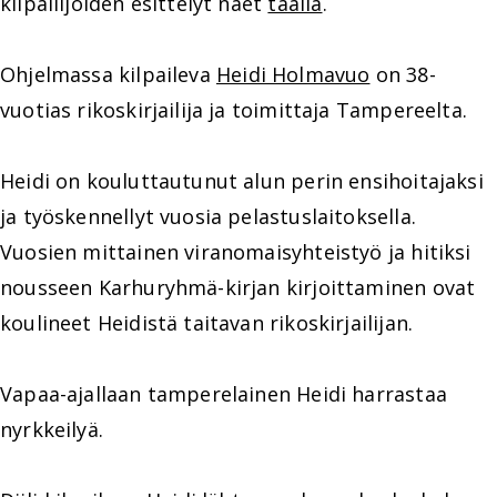
kilpailijoiden esittelyt näet
täällä
.
Ohjelmassa kilpaileva
Heidi Holmavuo
on 38-
vuotias rikoskirjailija ja toimittaja Tampereelta.
Heidi on kouluttautunut alun perin ensihoitajaksi
ja työskennellyt vuosia pelastuslaitoksella.
Vuosien mittainen viranomaisyhteistyö ja hitiksi
nousseen Karhuryhmä-kirjan kirjoittaminen ovat
koulineet Heidistä taitavan rikoskirjailijan.
Vapaa-ajallaan tamperelainen Heidi harrastaa
nyrkkeilyä.