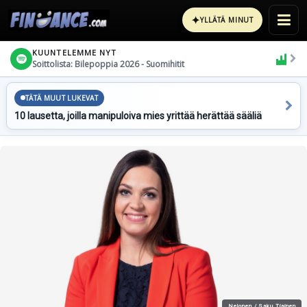
✦
YLLÄTÄ MINUT
KUUNTELEMME NYT
Soittolista: Bilepoppia 2026 - Suomihitit
TÄTÄ MUUT LUKEVAT
10 lausetta, joilla manipuloiva mies yrittää herättää sääliä
Nelonen / Saku Tiainen