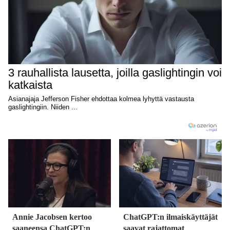
Annie Jacobsen kertoo
ChatGPT:n ilmaiskäyttäjät
saaneensa ChatGPT:n
saavat rajattomat