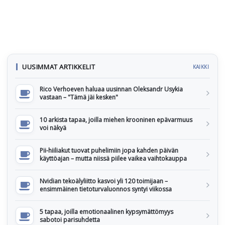
UUSIMMAT ARTIKKELIT
KAIKKI
Rico Verhoeven haluaa uusinnan Oleksandr Usykia
vastaan – "Tämä jäi kesken"
10 arkista tapaa, joilla miehen krooninen epävarmuus
voi näkyä
Pii-hiiliakut tuovat puhelimiin jopa kahden päivän
käyttöajan – mutta niissä piilee vaikea vaihtokauppa
Nvidian tekoälyliitto kasvoi yli 120 toimijaan –
ensimmäinen tietoturvaluonnos syntyi viikossa
5 tapaa, joilla emotionaalinen kypsymättömyys
sabotoi parisuhdetta