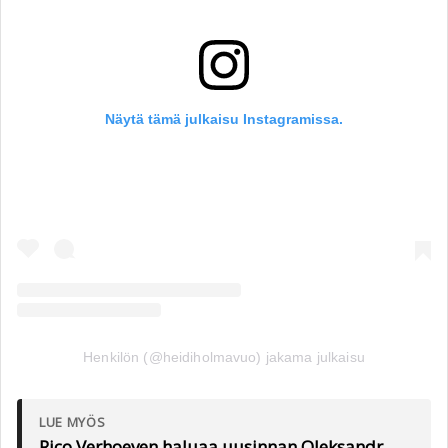
Näytä tämä julkaisu Instagramissa.
Henkilön (@heidiholmavuo) jakama julkaisu
LUE MYÖS
Rico Verhoeven haluaa uusinnan Oleksandr