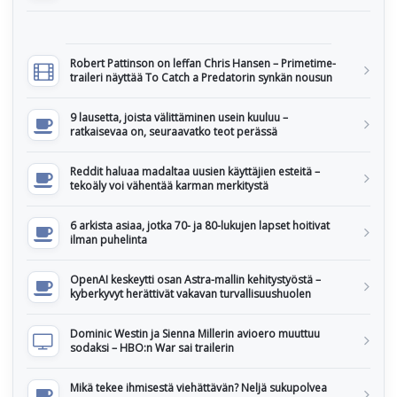
Robert Pattinson on leffan Chris Hansen – Primetime-
traileri näyttää To Catch a Predatorin synkän nousun
9 lausetta, joista välittäminen usein kuuluu –
ratkaisevaa on, seuraavatko teot perässä
Reddit haluaa madaltaa uusien käyttäjien esteitä –
tekoäly voi vähentää karman merkitystä
6 arkista asiaa, jotka 70- ja 80-lukujen lapset hoitivat
ilman puhelinta
OpenAI keskeytti osan Astra-mallin kehitystyöstä –
kyberkyvyt herättivät vakavan turvallisuushuolen
Dominic Westin ja Sienna Millerin avioero muuttuu
sodaksi – HBO:n War sai trailerin
Mikä tekee ihmisestä viehättävän? Neljä sukupolvea