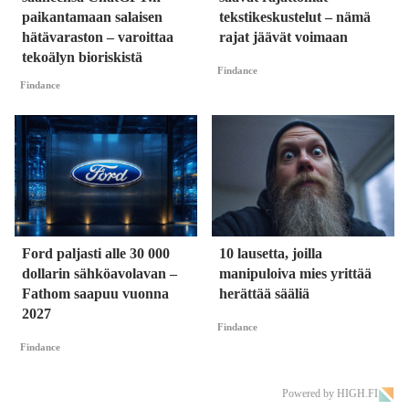
paikantamaan salaisen
tekstikeskustelut – nämä
hätävaraston – varoittaa
rajat jäävät voimaan
tekoälyn bioriskistä
Findance
Findance
Ford paljasti alle 30 000
10 lausetta, joilla
dollarin sähköavolavan –
manipuloiva mies yrittää
Fathom saapuu vuonna
herättää sääliä
2027
Findance
Findance
Powered by HIGH.FI