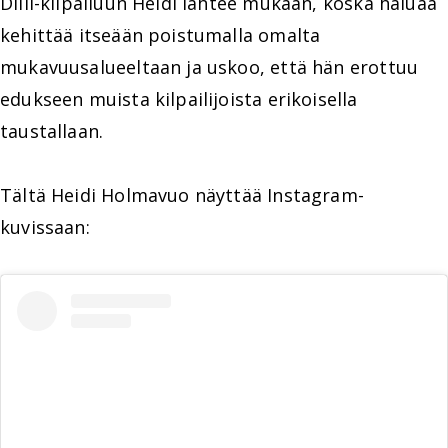
Diili-kilpailuun Heidi lähtee mukaan, koska haluaa
kehittää itseään poistumalla omalta
mukavuusalueeltaan ja uskoo, että hän erottuu
edukseen muista kilpailijoista erikoisella
taustallaan.
Tältä Heidi Holmavuo näyttää Instagram-
kuvissaan: