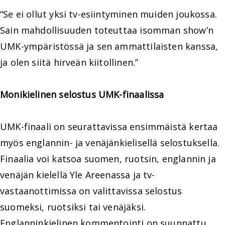
“Se ei ollut yksi tv-esiintyminen muiden joukossa.
Sain mahdollisuuden toteuttaa isomman show’n
UMK-ympäristössä ja sen ammattilaisten kanssa,
ja olen siitä hirveän kiitollinen.”
Monikielinen selostus UMK-finaalissa
UMK-finaali on seurattavissa ensimmäistä kertaa
myös englannin- ja venäjänkielisellä selostuksella.
Finaalia voi katsoa suomen, ruotsin, englannin ja
venäjän kielellä Yle Areenassa ja tv-
vastaanottimissa on valittavissa selostus
suomeksi, ruotsiksi tai venäjäksi.
Englanninkielinen kommentointi on suunnattu