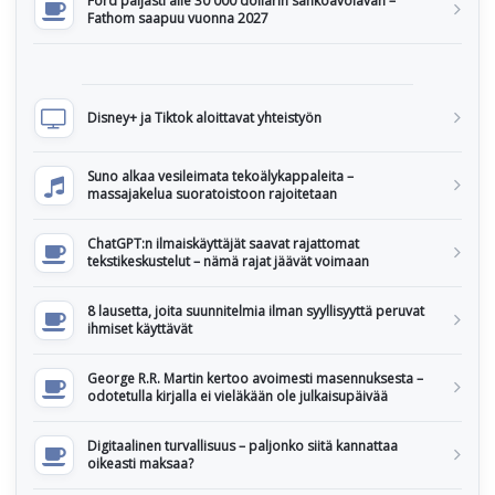
Ford paljasti alle 30 000 dollarin sähköavolavan –
Fathom saapuu vuonna 2027
Disney+ ja Tiktok aloittavat yhteistyön
Suno alkaa vesileimata tekoälykappaleita –
massajakelua suoratoistoon rajoitetaan
ChatGPT:n ilmaiskäyttäjät saavat rajattomat
tekstikeskustelut – nämä rajat jäävät voimaan
8 lausetta, joita suunnitelmia ilman syyllisyyttä peruvat
ihmiset käyttävät
George R.R. Martin kertoo avoimesti masennuksesta –
odotetulla kirjalla ei vieläkään ole julkaisupäivää
Digitaalinen turvallisuus – paljonko siitä kannattaa
oikeasti maksaa?