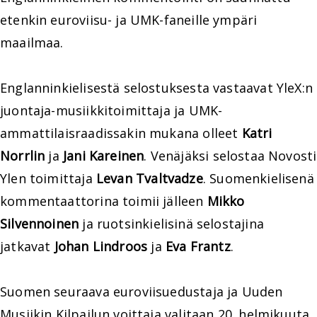
etenkin euroviisu- ja UMK-faneille ympäri
maailmaa.
Englanninkielisestä selostuksesta vastaavat YleX:n
juontaja-musiikkitoimittaja ja UMK-
ammattilaisraadissakin mukana olleet
Katri
Norrlin
ja
Jani Kareinen
. Venäjäksi selostaa Novosti
Ylen toimittaja
Levan Tvaltvadze
. Suomenkielisenä
kommentaattorina toimii jälleen
Mikko
Silvennoinen
ja ruotsinkielisinä selostajina
jatkavat
Johan Lindroos
ja
Eva Frantz
.
Suomen seuraava euroviisuedustaja ja Uuden
Musiikin Kilpailun voittaja valitaan 20. helmikuuta