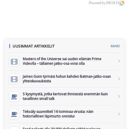
Powered by HIGH.FI
UUSIMMAT ARTIKKELIT
KAIKKI
Masters of the Universe sai uuden elämän Prime
Videolla – tällainen jatko-osa voisi olla
James Gunn tyrmäsi huhun kahden Batman-jatko-osan
yhteiskuvauksista
5 kysymystä, jotka kertovat ihmisestä enemmän kuin
tavallinen small talk
Tekoäly suunnitteli 16 toimivaa virusta: näin
historiallinen läpimurto onnistui