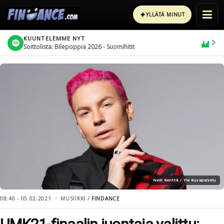
✦
YLLÄTÄ MINUT
KUUNTELEMME NYT
Soittolista: Bilepoppia 2026 - Suomihitit
Nelli Kenttä / Yle Kuvapalvelu
08:40 - 05.02.2021
MUSIIKKI /
FINDANCE