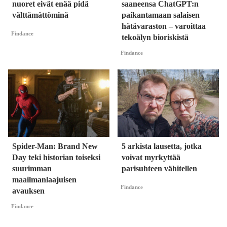
nuoret eivät enää pidä
saaneensa ChatGPT:n
välttämättöminä
paikantamaan salaisen
hätävaraston – varoittaa
Findance
tekoälyn bioriskistä
Findance
Spider-Man: Brand New
5 arkista lausetta, jotka
Day teki historian toiseksi
voivat myrkyttää
suurimman
parisuhteen vähitellen
maailmanlaajuisen
Findance
avauksen
Findance