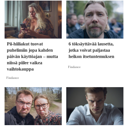
Pii-hiiliakut tuovat
6 töksäyttävää lausetta,
puhelimiin jopa kahden
jotka voivat paljastaa
päivän käyttöajan – mutta
heikon itsetuntemuksen
niissä piilee vaikea
Findance
vaihtokauppa
Findance