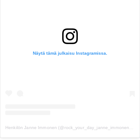
Näytä tämä julkaisu Instagramissa.
Henkilön Janne Immonen (@rock_your_day_janne_immonen) jakama julkaisu