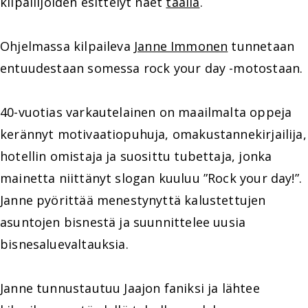
kilpailijoiden esittelyt näet
täällä
.
Ohjelmassa kilpaileva
Janne Immonen
tunnetaan
entuudestaan somessa rock your day -motostaan.
40-vuotias varkautelainen on maailmalta oppeja
kerännyt motivaatiopuhuja, omakustannekirjailija,
hotellin omistaja ja suosittu tubettaja, jonka
mainetta niittänyt slogan kuuluu ”Rock your day!”.
Janne pyörittää menestynyttä kalustettujen
asuntojen bisnestä ja suunnittelee uusia
bisnesaluevaltauksia.
Janne tunnustautuu Jaajon faniksi ja lähtee