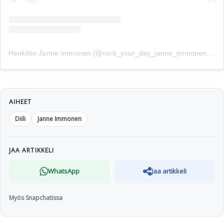
Henkilön Janne Immonen (@rock_your_day_janne_immonen) jakama julkaisu
AIHEET
Diili
Janne Immonen
JAA ARTIKKELI
WhatsApp
Jaa artikkeli
Myös Snapchatissa