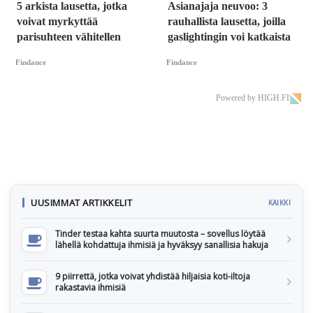
5 arkista lausetta, jotka
Asianajaja neuvoo: 3
voivat myrkyttää
rauhallista lausetta, joilla
parisuhteen vähitellen
gaslightingin voi katkaista
Findance
Findance
Powered by HIGH.FI
UUSIMMAT ARTIKKELIT
KAIKKI
Tinder testaa kahta suurta muutosta – sovellus löytää
lähellä kohdattuja ihmisiä ja hyväksyy sanallisia hakuja
9 piirrettä, jotka voivat yhdistää hiljaisia koti-iltoja
rakastavia ihmisiä