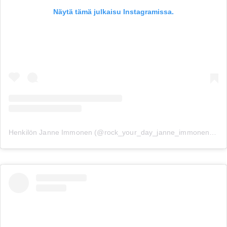
Näytä tämä julkaisu Instagramissa.
Henkilön Janne Immonen (@rock_your_day_janne_immonen) jakama julkaisu