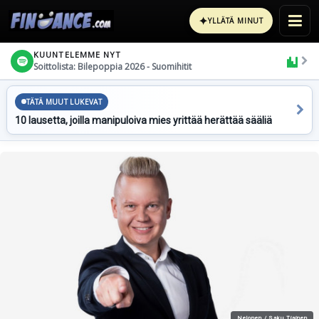
✦
YLLÄTÄ MINUT
KUUNTELEMME NYT
Soittolista: Bilepoppia 2026 - Suomihitit
TÄTÄ MUUT LUKEVAT
10 lausetta, joilla manipuloiva mies yrittää herättää sääliä
Nelonen / Saku Tiainen