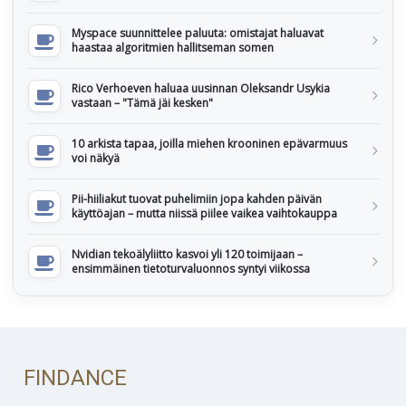
Myspace suunnittelee paluuta: omistajat haluavat
haastaa algoritmien hallitseman somen
Rico Verhoeven haluaa uusinnan Oleksandr Usykia
vastaan – "Tämä jäi kesken"
10 arkista tapaa, joilla miehen krooninen epävarmuus
voi näkyä
Pii-hiiliakut tuovat puhelimiin jopa kahden päivän
käyttöajan – mutta niissä piilee vaikea vaihtokauppa
Nvidian tekoälyliitto kasvoi yli 120 toimijaan –
ensimmäinen tietoturvaluonnos syntyi viikossa
FINDANCE