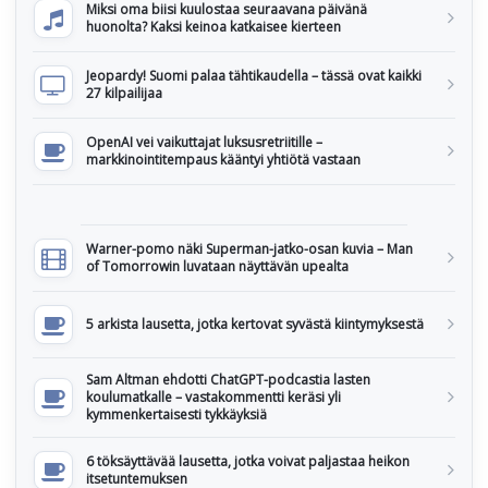
Miksi oma biisi kuulostaa seuraavana päivänä
huonolta? Kaksi keinoa katkaisee kierteen
Jeopardy! Suomi palaa tähtikaudella – tässä ovat kaikki
27 kilpailijaa
OpenAI vei vaikuttajat luksusretriitille –
markkinointitempaus kääntyi yhtiötä vastaan
Warner-pomo näki Superman-jatko-osan kuvia – Man
of Tomorrowin luvataan näyttävän upealta
5 arkista lausetta, jotka kertovat syvästä kiintymyksestä
Sam Altman ehdotti ChatGPT-podcastia lasten
koulumatkalle – vastakommentti keräsi yli
kymmenkertaisesti tykkäyksiä
6 töksäyttävää lausetta, jotka voivat paljastaa heikon
itsetuntemuksen