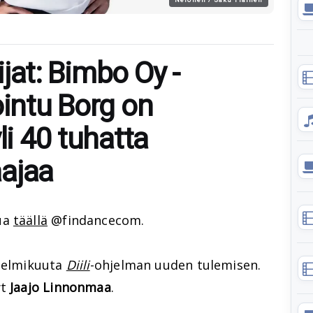
lijat: Bimbo Oy -
ointu Borg on
li 40 tuhatta
ajaa
ua
täällä
@findancecom.
 helmikuuta
Diili
-ohjelman uuden tulemisen.
yt
Jaajo Linnonmaa
.