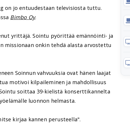
rg
on jo entuudestaan televisiosta tuttu.
assa
Bimbo Oy
.
nut yrittäjä. Sointu pyörittää emännöinti- ja
n missionaan onkin tehdä alasta arvostettu
eneen Soinnun vahvuuksia ovat hänen laajat
tua motivoi kilpaileminen ja mahdollisuus
Sointu soittaa 39-kielistä konserttikannelta
 työelämälle luonnon helmasta.
tse kirjaa kannen perusteella".