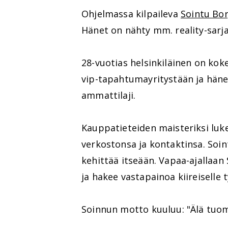
Ohjelmassa kilpaileva
Sointu Bo
Hänet on nähty mm. reality-sarj
28-vuotias helsinkiläinen on koke
vip-tapahtumayritystään ja häne
ammattilaji.
Kauppatieteiden maisteriksi luk
verkostonsa ja kontaktinsa. Soin
kehittää itseään. Vapaa-ajallaan 
ja hakee vastapainoa kiireiselle
Soinnun motto kuuluu: "Älä tuomi