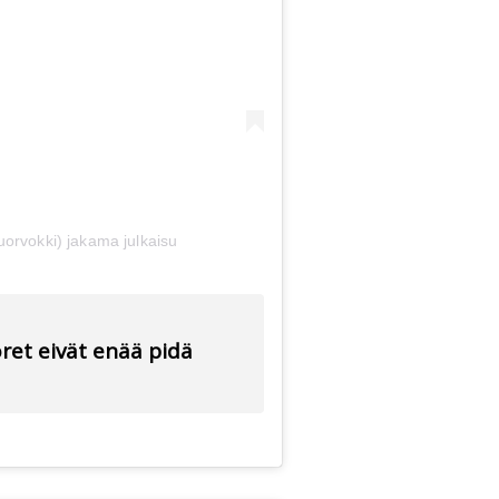
orvokki) jakama julkaisu
oret eivät enää pidä