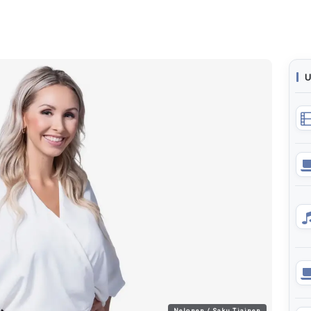
U
Nelonen / Saku Tiainen