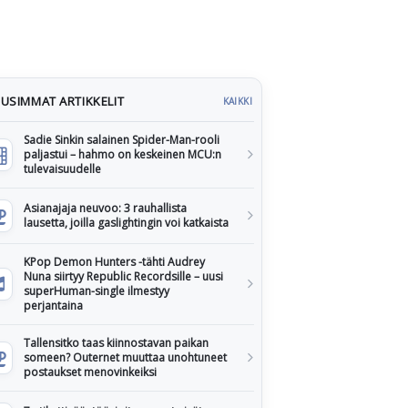
USIMMAT ARTIKKELIT
KAIKKI
Sadie Sinkin salainen Spider-Man-rooli
paljastui – hahmo on keskeinen MCU:n
tulevaisuudelle
Asianajaja neuvoo: 3 rauhallista
lausetta, joilla gaslightingin voi katkaista
KPop Demon Hunters -tähti Audrey
Nuna siirtyy Republic Recordsille – uusi
superHuman-single ilmestyy
perjantaina
Tallensitko taas kiinnostavan paikan
someen? Outernet muuttaa unohtuneet
postaukset menovinkeiksi