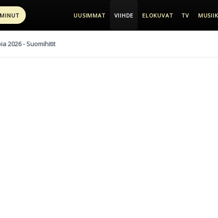
 MINUT
UUSIMMAT
VIIHDE
ELOKUVAT
TV
MUSIIK
pia 2026 - Suomihitit