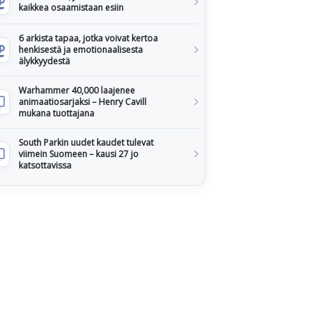
kaikkea osaamistaan esiin
6 arkista tapaa, jotka voivat kertoa
henkisestä ja emotionaalisesta
älykkyydestä
Warhammer 40,000 laajenee
animaatiosarjaksi – Henry Cavill
mukana tuottajana
South Parkin uudet kaudet tulevat
viimein Suomeen – kausi 27 jo
katsottavissa