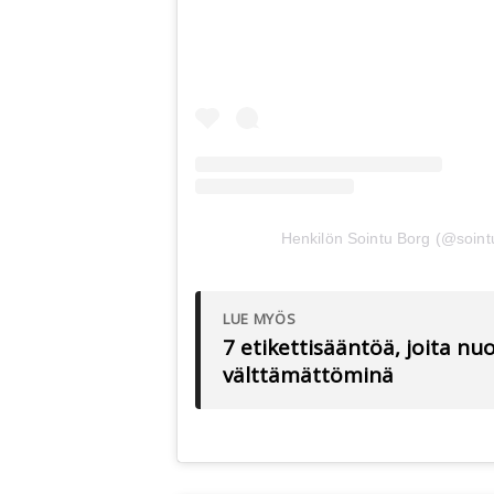
Henkilön Sointu Borg (@sointu
LUE MYÖS
7 etikettisääntöä, joita nu
välttämättöminä