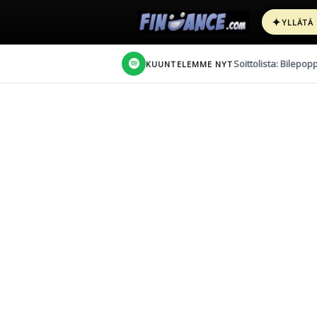
✦
YLLÄTÄ
Soittolista: Bilepop
KUUNTELEMME NYT