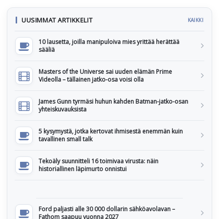
UUSIMMAT ARTIKKELIT
KAIKKI
10 lausetta, joilla manipuloiva mies yrittää herättää
sääliä
Masters of the Universe sai uuden elämän Prime
Videolla – tällainen jatko-osa voisi olla
James Gunn tyrmäsi huhun kahden Batman-jatko-osan
yhteiskuvauksista
5 kysymystä, jotka kertovat ihmisestä enemmän kuin
tavallinen small talk
Tekoäly suunnitteli 16 toimivaa virusta: näin
historiallinen läpimurto onnistui
Ford paljasti alle 30 000 dollarin sähköavolavan –
Fathom saapuu vuonna 2027