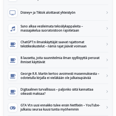
Disney+ ja Tiktok aloittavat yhteistyön
Suno alkaa vesileimata tekoälykappaleita –
massajakelua suoratoistoon rajoitetaan
ChatGPT:n ilmaiskäyttäjät saavat rajattomat
tekstikeskustelut – nämä rajat jäävät voimaan
8 lausetta, joita suunnitelmia ilman syyllisyyttä peruvat
ihmiset käyttävät
George R.R. Martin kertoo avoimesti masennuksesta –
odotetulla kirjalla ei vieläkään ole julkaisupäivää
Digitaalinen turvallisuus – paljonko siitä kannattaa
oikeasti maksaa?
GTA VI:n uusi ennakko tulee ensin Netflixiin – YouTube-
julkaisu seuraa kuusi tuntia myöhemmin