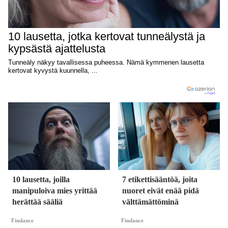
10 lausetta, joilla
7 etikettisääntöä, joita
manipuloiva mies yrittää
nuoret eivät enää pidä
herättää sääliä
välttämättöminä
Findance
Findance