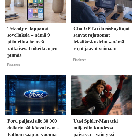
Tekoäly ei tappanut
ChatGPT:n ilmaiskäyttäjät
sovelluksia – nämä 9
saavat rajattomat
piilotettua helmeä
tekstikeskustelut – nämä
ratkaisevat oikeita arjen
rajat jäävät voimaan
pulmia
Findance
Findance
Ford paljasti alle 30 000
Uusi Spider-Man teki
dollarin sähköavolavan –
miljardin kuudessa
Fathom saapuu vuonna
päivässä – vain yksi