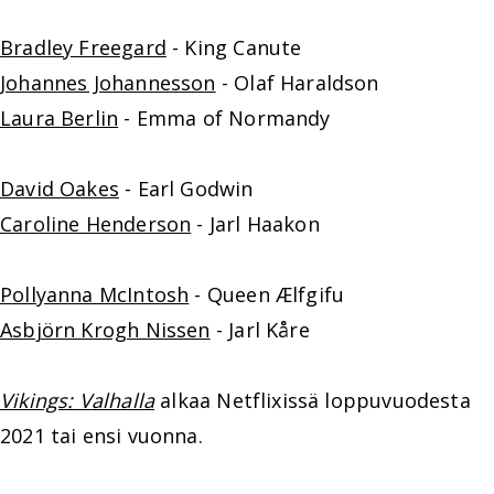
Bradley Freegard
- King Canute
Johannes Johannesson
- Olaf Haraldson
Laura Berlin
- Emma of Normandy
David Oakes
- Earl Godwin
Caroline Henderson
- Jarl Haakon
Pollyanna McIntosh
- Queen Ælfgifu
Asbjörn Krogh Nissen
- Jarl Kåre
Vikings: Valhalla
alkaa Netflixissä loppuvuodesta
2021 tai ensi vuonna.