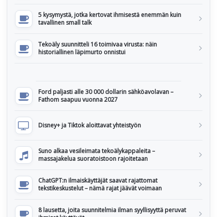
5 kysymystä, jotka kertovat ihmisestä enemmän kuin
tavallinen small talk
Tekoäly suunnitteli 16 toimivaa virusta: näin
historiallinen läpimurto onnistui
Ford paljasti alle 30 000 dollarin sähköavolavan –
Fathom saapuu vuonna 2027
Disney+ ja Tiktok aloittavat yhteistyön
Suno alkaa vesileimata tekoälykappaleita –
massajakelua suoratoistoon rajoitetaan
ChatGPT:n ilmaiskäyttäjät saavat rajattomat
tekstikeskustelut – nämä rajat jäävät voimaan
8 lausetta, joita suunnitelmia ilman syyllisyyttä peruvat