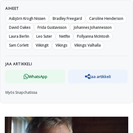
AIHEET
Asbjörn Krogh Nissen
Bradley Freegard
Caroline Henderson
David Oakes
Frida Gustavsson
Johannes Johannesson
Laura Berlin
Leo Suter
Netflix
Pollyanna McIntosh
Sam Corlett
Viikingit
Vikings
Vikings: Valhalla
JAA ARTIKKELI
WhatsApp
Jaa artikkeli
Myös Snapchatissa