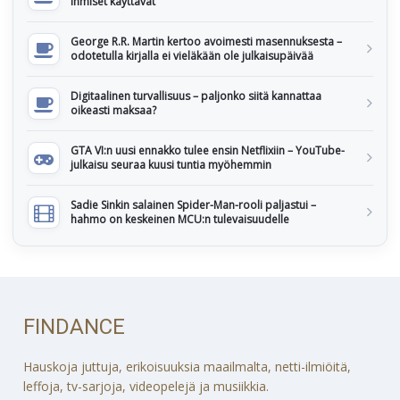
ihmiset käyttävät
George R.R. Martin kertoo avoimesti masennuksesta –
odotetulla kirjalla ei vieläkään ole julkaisupäivää
Digitaalinen turvallisuus – paljonko siitä kannattaa
oikeasti maksaa?
GTA VI:n uusi ennakko tulee ensin Netflixiin – YouTube-
julkaisu seuraa kuusi tuntia myöhemmin
Sadie Sinkin salainen Spider-Man-rooli paljastui –
hahmo on keskeinen MCU:n tulevaisuudelle
FINDANCE
Hauskoja juttuja, erikoisuuksia maailmalta, netti-ilmiöitä,
leffoja, tv-sarjoja, videopelejä ja musiikkia.