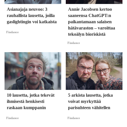
Asianajaja neuvoo: 3
Annie Jacobsen kertoo
rauhallista lausetta, joilla
saaneensa ChatGPT:n
gaslightingin voi katkaista
paikantamaan salaisen
hätävaraston – varoittaa
Findance
tekoälyn bioriskistä
Findance
10 lausetta, jotka tekevät
5 arkista lausetta, jotka
ihmisestä henkisesti
voivat myrkyttää
raskaan kumppanin
parisuhteen vähitellen
Findance
Findance