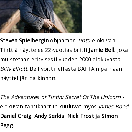
Steven Spielbergin
ohjaaman
Tintti
-elokuvan
Tinttiä näyttelee 22-vuotias britti
Jamie Bell
, joka
muistetaan erityisesti vuoden 2000 elokuvasta
Billy Elliott
. Bell voitti leffasta BAFTA:n parhaan
näyttelijän palkinnon.
The Adventures of Tintin: Secret Of The Unicorn
-
elokuvan tähtikaartiin kuuluvat myös
James Bond
Daniel Craig
,
Andy Serkis
,
Nick Frost
ja
Simon
Pegg
.