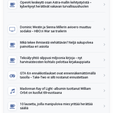
OpenAI keskeytti osan Astra-mallin kehitystyöstä –
kyberkyvyt herättivät vakavan turvallisuushuolen
Dominic Westin ja Sienna Millerin avioero muuttuu
sodaksi – HBO:n War sai trailerin
Mikä tekee ihmisestä viehättävän? Neljä sukupolvea
painottaa eri asioita
Tekoäly-yhtiö silppusi miljoonia kirjoja – nyt
harvinaisteosten kohtalo pelottaa kirjakauppiaita
GTA 6:n ennakkotilaukset ovat ennennäkemättömällä
tasolla – Take-Two ei silti nostanut ennustettaan
Madonnan Ray of Light -albumin tuottanut William
Orbit on kuollut 69-vuotiaana
10 lausetta, joilla manipuloiva mies yrittää herättää
sääliä