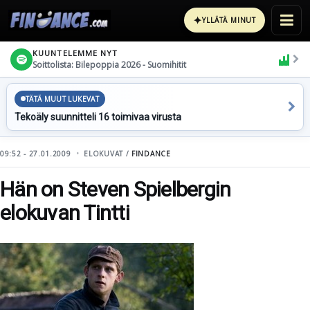
✦
YLLÄTÄ MINUT
KUUNTELEMME NYT
Soittolista: Bilepoppia 2026 - Suomihitit
TÄTÄ MUUT LUKEVAT
Tekoäly suunnitteli 16 toimivaa virusta
09:52 - 27.01.2009
ELOKUVAT /
FINDANCE
Hän on Steven Spielbergin
elokuvan Tintti