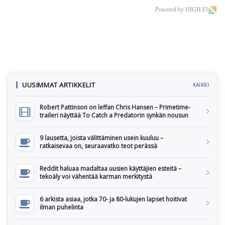
Powered by HIGH.FI
UUSIMMAT ARTIKKELIT
KAIKKI
Robert Pattinson on leffan Chris Hansen – Primetime-
traileri näyttää To Catch a Predatorin synkän nousun
9 lausetta, joista välittäminen usein kuuluu –
ratkaisevaa on, seuraavatko teot perässä
Reddit haluaa madaltaa uusien käyttäjien esteitä –
tekoäly voi vähentää karman merkitystä
6 arkista asiaa, jotka 70- ja 80-lukujen lapset hoitivat
ilman puhelinta