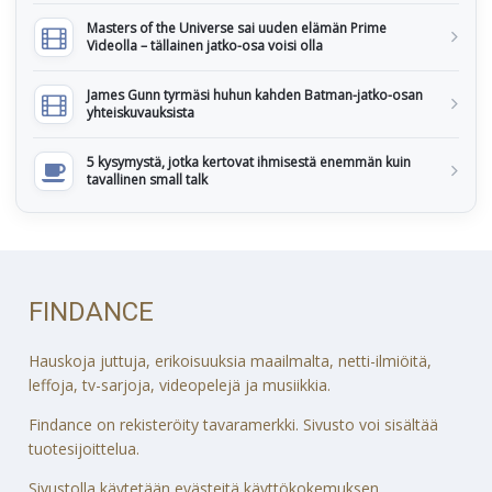
Masters of the Universe sai uuden elämän Prime
Videolla – tällainen jatko-osa voisi olla
James Gunn tyrmäsi huhun kahden Batman-jatko-osan
yhteiskuvauksista
5 kysymystä, jotka kertovat ihmisestä enemmän kuin
tavallinen small talk
FINDANCE
Hauskoja juttuja, erikoisuuksia maailmalta, netti-ilmiöitä,
leffoja, tv-sarjoja, videopelejä ja musiikkia.
Findance on rekisteröity tavaramerkki. Sivusto voi sisältää
tuotesijoittelua.
Sivustolla käytetään evästeitä käyttökokemuksen