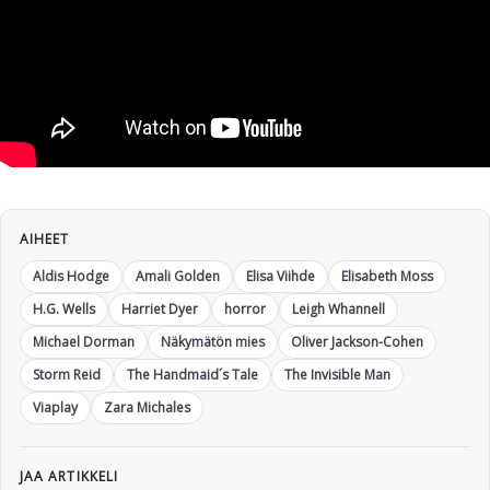
AIHEET
Aldis Hodge
Amali Golden
Elisa Viihde
Elisabeth Moss
H.G. Wells
Harriet Dyer
horror
Leigh Whannell
Michael Dorman
Näkymätön mies
Oliver Jackson-Cohen
Storm Reid
The Handmaid´s Tale
The Invisible Man
Viaplay
Zara Michales
JAA ARTIKKELI