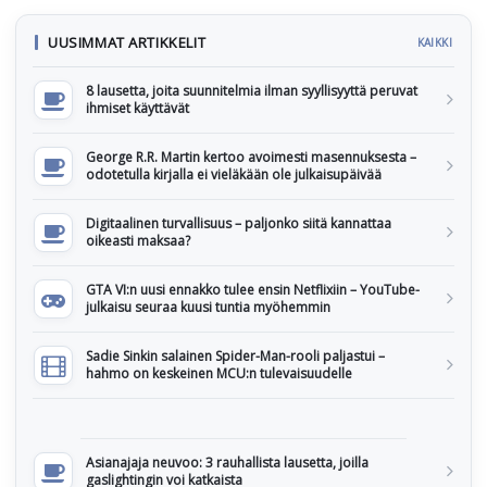
UUSIMMAT ARTIKKELIT
KAIKKI
8 lausetta, joita suunnitelmia ilman syyllisyyttä peruvat
ihmiset käyttävät
George R.R. Martin kertoo avoimesti masennuksesta –
odotetulla kirjalla ei vieläkään ole julkaisupäivää
Digitaalinen turvallisuus – paljonko siitä kannattaa
oikeasti maksaa?
GTA VI:n uusi ennakko tulee ensin Netflixiin – YouTube-
julkaisu seuraa kuusi tuntia myöhemmin
Sadie Sinkin salainen Spider-Man-rooli paljastui –
hahmo on keskeinen MCU:n tulevaisuudelle
Asianajaja neuvoo: 3 rauhallista lausetta, joilla
gaslightingin voi katkaista