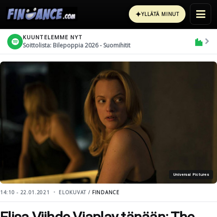
✦
YLLÄTÄ MINUT
KUUNTELEMME NYT
Soittolista: Bilepoppia 2026 - Suomihitit
Universal Pictures
14:10 - 22.01.2021
ELOKUVAT /
FINDANCE