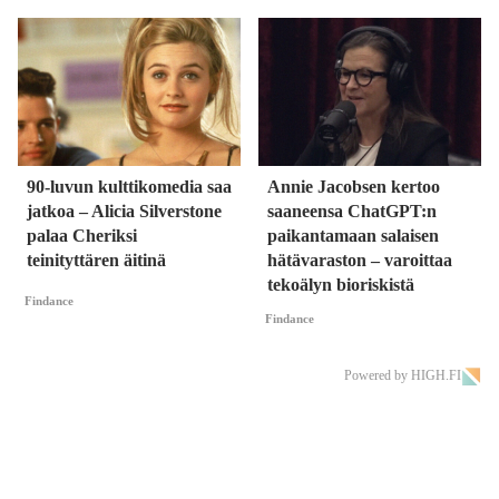
90-luvun kulttikomedia saa
Annie Jacobsen kertoo
jatkoa – Alicia Silverstone
saaneensa ChatGPT:n
palaa Cheriksi
paikantamaan salaisen
teinityttären äitinä
hätävaraston – varoittaa
tekoälyn bioriskistä
Findance
Findance
Powered by HIGH.FI