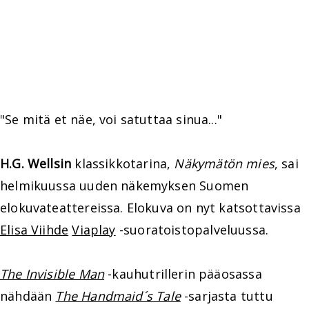
"Se mitä et näe, voi satuttaa sinua..."
H.G. Wellsin
klassikkotarina,
Näkymätön mies
, sai
helmikuussa uuden näkemyksen Suomen
elokuvateattereissa. Elokuva on nyt katsottavissa
Elisa Viihde
Viaplay
-suoratoistopalveluussa.
The Invisible Man
-kauhutrillerin pääosassa
nähdään
The Handmaid´s Tale
-sarjasta tuttu