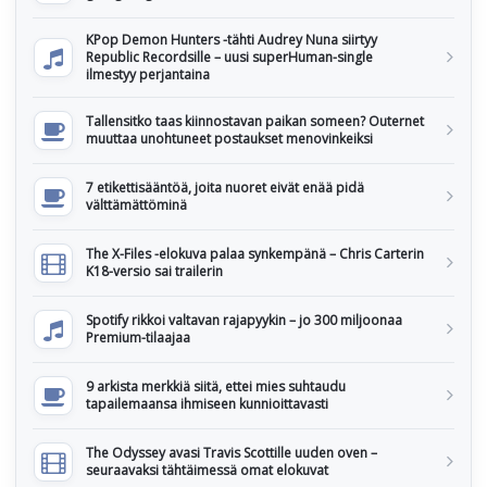
KPop Demon Hunters -tähti Audrey Nuna siirtyy
Republic Recordsille – uusi superHuman-single
ilmestyy perjantaina
Tallensitko taas kiinnostavan paikan someen? Outernet
muuttaa unohtuneet postaukset menovinkeiksi
7 etikettisääntöä, joita nuoret eivät enää pidä
välttämättöminä
The X-Files -elokuva palaa synkempänä – Chris Carterin
K18-versio sai trailerin
Spotify rikkoi valtavan rajapyykin – jo 300 miljoonaa
Premium-tilaajaa
9 arkista merkkiä siitä, ettei mies suhtaudu
tapailemaansa ihmiseen kunnioittavasti
The Odyssey avasi Travis Scottille uuden oven –
seuraavaksi tähtäimessä omat elokuvat