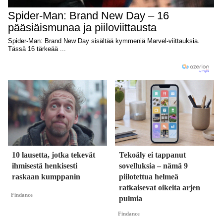
10 lausetta, jotka tekevät
Tekoäly ei tappanut
ihmisestä henkisesti
sovelluksia – nämä 9
raskaan kumppanin
piilotettua helmeä
ratkaisevat oikeita arjen
Findance
pulmia
Findance