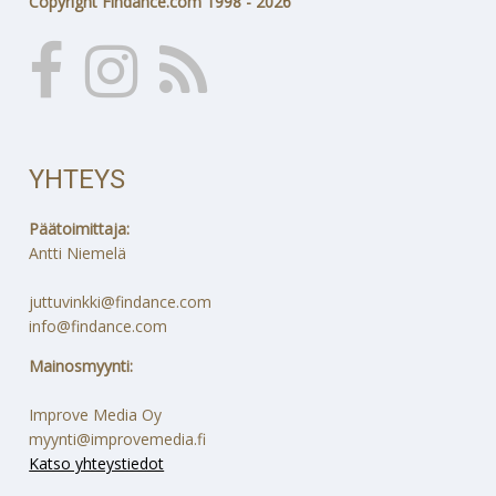
Copyright Findance.com 1998 - 2026
YHTEYS
Päätoimittaja:
Antti Niemelä
juttuvinkki@findance.com
info@findance.com
Mainosmyynti:
Improve Media Oy
myynti@improvemedia.fi
Katso yhteystiedot