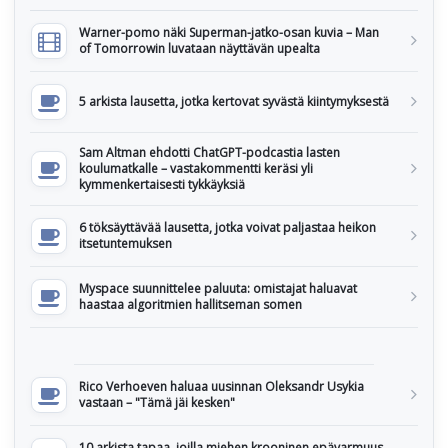
Warner-pomo näki Superman-jatko-osan kuvia – Man
of Tomorrowin luvataan näyttävän upealta
5 arkista lausetta, jotka kertovat syvästä kiintymyksestä
Sam Altman ehdotti ChatGPT-podcastia lasten
koulumatkalle – vastakommentti keräsi yli
kymmenkertaisesti tykkäyksiä
6 töksäyttävää lausetta, jotka voivat paljastaa heikon
itsetuntemuksen
Myspace suunnittelee paluuta: omistajat haluavat
haastaa algoritmien hallitseman somen
Rico Verhoeven haluaa uusinnan Oleksandr Usykia
vastaan – "Tämä jäi kesken"
10 arkista tapaa, joilla miehen krooninen epävarmuus