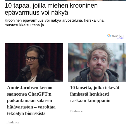
Annie Jacobsen kertoo
10 lausetta, jotka tekevät
saaneensa ChatGPT:n
ihmisestä henkisesti
paikantamaan salaisen
raskaan kumppanin
hätävaraston – varoittaa
Findance
tekoälyn bioriskistä
Findance