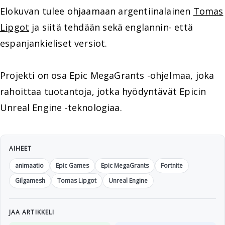
Elokuvan tulee ohjaamaan argentiinalainen
Tomas
Lipgot
ja siitä tehdään sekä englannin- että
espanjankieliset versiot.
Projekti on osa Epic MegaGrants -ohjelmaa, joka
rahoittaa tuotantoja, jotka hyödyntävät Epicin
Unreal Engine -teknologiaa.
AIHEET
animaatio
Epic Games
Epic MegaGrants
Fortnite
Gilgamesh
Tomas Lipgot
Unreal Engine
JAA ARTIKKELI