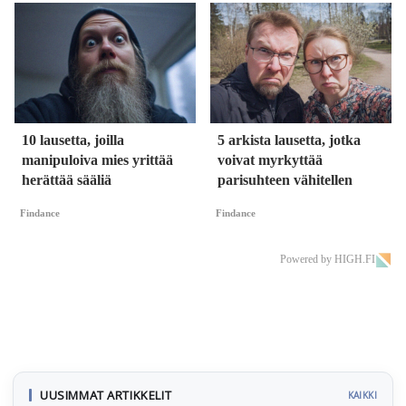
10 lausetta, joilla
5 arkista lausetta, jotka
manipuloiva mies yrittää
voivat myrkyttää
herättää sääliä
parisuhteen vähitellen
Findance
Findance
Powered by HIGH.FI
UUSIMMAT ARTIKKELIT
KAIKKI