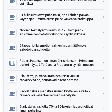
voi näkyä
Pii-hiiliakut tuovat puhelimiin jopa kahden päivän
käyttöajan – mutta niissä piilee vaikea vaihtokauppa
Nvidian tekoälyliitto kasvoi yli 120 toimijaan –
ensimmäinen tietoturvaluonnos syntyi viikossa
5 tapaa, joilla emotionaalinen kypsymättömyys
sabotoi parisuhdetta
Robert Pattinson on leffan Chris Hansen – Primetime-
traileri näyttää To Catch a Predatorin synkän nousun
9 lausetta, joista välittäminen usein kuuluu –
ratkaisevaa on, seuraavatko teot perässä
Reddit haluaa madaltaa uusien käyttäjien esteitä –
tekoäly voi vähentää karman merkitystä
6 arkista asiaa, jotka 70- ja 80-lukujen lapset hoitivat
ilman puhelinta