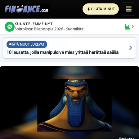
✦
YLLÄTÄ MINUT
KUUNTELEMME NYT
Soittolista: Bilepoppia 2026 - Suomihitit
TÄTÄ MUUT LUKEVAT
10 lausetta, joilla manipuloiva mies yrittää herättää sääliä
FilmSharks