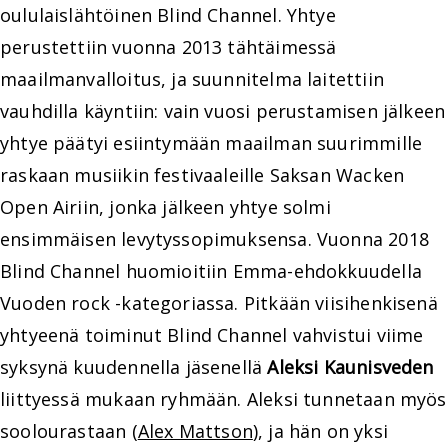
oululaislähtöinen Blind Channel. Yhtye
perustettiin vuonna 2013 tähtäimessä
maailmanvalloitus, ja suunnitelma laitettiin
vauhdilla käyntiin: vain vuosi perustamisen jälkeen
yhtye päätyi esiintymään maailman suurimmille
raskaan musiikin festivaaleille Saksan Wacken
Open Airiin, jonka jälkeen yhtye solmi
ensimmäisen levytyssopimuksensa. Vuonna 2018
Blind Channel huomioitiin Emma-ehdokkuudella
Vuoden rock -kategoriassa. Pitkään viisihenkisenä
yhtyeenä toiminut Blind Channel vahvistui viime
syksynä kuudennella jäsenellä
Aleksi Kaunisveden
liittyessä mukaan ryhmään. Aleksi tunnetaan myös
soolourastaan (
Alex Mattson
), ja hän on yksi