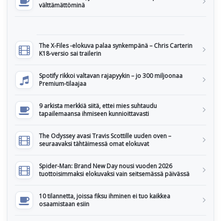
välttämättöminä
The X-Files -elokuva palaa synkempänä – Chris Carterin
K18-versio sai trailerin
Spotify rikkoi valtavan rajapyykin – jo 300 miljoonaa
Premium-tilaajaa
9 arkista merkkiä siitä, ettei mies suhtaudu
tapailemaansa ihmiseen kunnioittavasti
The Odyssey avasi Travis Scottille uuden oven –
seuraavaksi tähtäimessä omat elokuvat
Spider-Man: Brand New Day nousi vuoden 2026
tuottoisimmaksi elokuvaksi vain seitsemässä päivässä
10 tilannetta, joissa fiksu ihminen ei tuo kaikkea
osaamistaan esiin