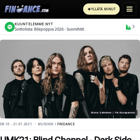
✦
YLLÄTÄ MINUT
KUUNTELEMME NYT
Soittolista: Bilepoppia 2026 - Suomihitit
Mona Salminen / Yle Kuvapalvelu
08:10 - 21.01.2021
MUSIIKKI /
FINDANCE