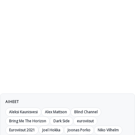
AIHEET
Aleksi Kaunisvesi
Alex Mattson
Blind Channel
Bring Me The Horizon
Dark Side
euroviisut
Euroviisut 2021
Joel Hokka
Joonas Porko
Niko Vilhelm