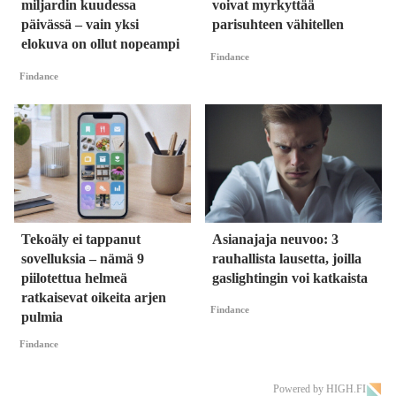
miljardin kuudessa
voivat myrkyttää
päivässä – vain yksi
parisuhteen vähitellen
elokuva on ollut nopeampi
Findance
Findance
Tekoäly ei tappanut
Asianajaja neuvoo: 3
sovelluksia – nämä 9
rauhallista lausetta, joilla
piilotettua helmeä
gaslightingin voi katkaista
ratkaisevat oikeita arjen
Findance
pulmia
Findance
Powered by HIGH.FI