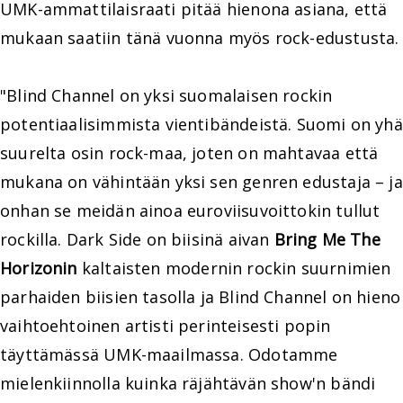
UMK-ammattilaisraati pitää hienona asiana, että
mukaan saatiin tänä vuonna myös rock-edustusta.
"Blind Channel on yksi suomalaisen rockin
potentiaalisimmista vientibändeistä. Suomi on yhä
suurelta osin rock-maa, joten on mahtavaa että
mukana on vähintään yksi sen genren edustaja – ja
onhan se meidän ainoa euroviisuvoittokin tullut
rockilla. Dark Side on biisinä aivan
Bring Me The
Horizonin
kaltaisten modernin rockin suurnimien
parhaiden biisien tasolla ja Blind Channel on hieno
vaihtoehtoinen artisti perinteisesti popin
täyttämässä UMK-maailmassa. Odotamme
mielenkiinnolla kuinka räjähtävän show'n bändi