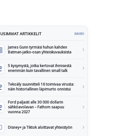
USIMMAT ARTIKKELIT
KAIKKI
James Gunn tyrmäsi huhun kahden
Batman-jatko-osan yhteiskuvauksista
5 kysymystä, jotka kertovat ihmisestä
enemmän kuin tavallinen small talk
Tekoäly suunnitteli 16 toimivaa virusta:
näin historiallinen läpimurto onnistui
Ford paljasti alle 30 000 dollarin
sähköavolavan – Fathom saapuu
vuonna 2027
Disney+ ja Tiktok aloittavat yhteistyön