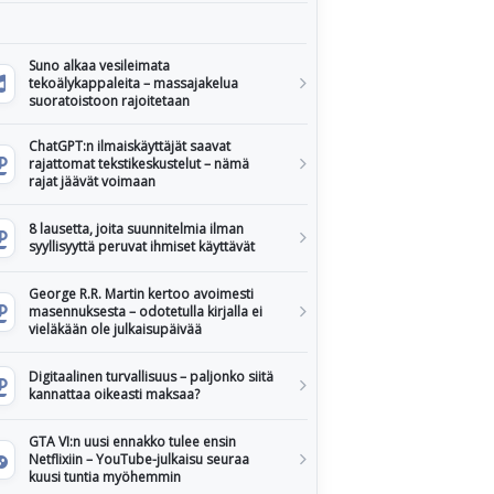
Suno alkaa vesileimata
tekoälykappaleita – massajakelua
suoratoistoon rajoitetaan
ChatGPT:n ilmaiskäyttäjät saavat
rajattomat tekstikeskustelut – nämä
rajat jäävät voimaan
8 lausetta, joita suunnitelmia ilman
syyllisyyttä peruvat ihmiset käyttävät
George R.R. Martin kertoo avoimesti
masennuksesta – odotetulla kirjalla ei
vieläkään ole julkaisupäivää
Digitaalinen turvallisuus – paljonko siitä
kannattaa oikeasti maksaa?
GTA VI:n uusi ennakko tulee ensin
Netflixiin – YouTube-julkaisu seuraa
kuusi tuntia myöhemmin