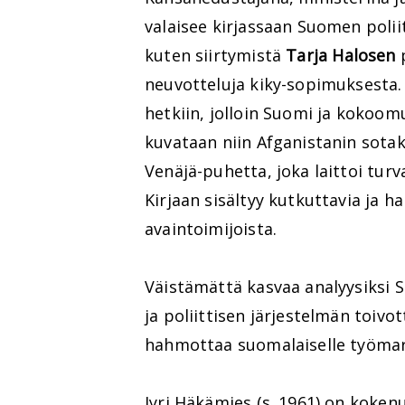
valaisee kirjassaan Suomen poliit
kuten siirtymistä
Tarja Halosen
p
neuvotteluja kiky-sopimuksesta. K
hetkiin, jolloin Suomi ja kokoomu
kuvataan niin Afganistanin sotak
Venäjä-puhetta, joka laittoi turva
Kirjaan sisältyy kutkuttavia ja ha
avaintoimijoista.
Väistämättä kasvaa analyysiksi 
ja poliittisen järjestelmän toiv
hahmottaa suomalaiselle työmark
Jyri Häkämies (s. 1961) on kokenu