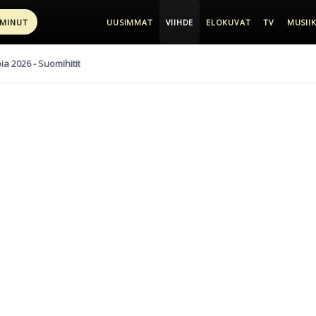
 MINUT
UUSIMMAT
VIIHDE
ELOKUVAT
TV
MUSIIK
pia 2026 - Suomihitit