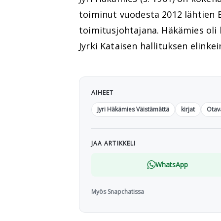
toiminut vuodesta 2012 lähtien E
toimitusjohtajana. Häkämies ol
Jyrki Kataisen hallituksen elinke
AIHEET
Jyri Häkämies Väistämättä
kirjat
Otav
JAA ARTIKKELI
WhatsApp
Myös Snapchatissa