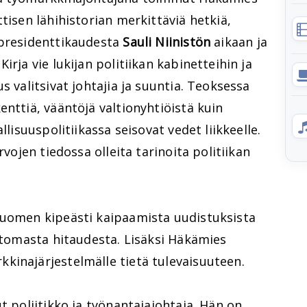
tisen lähihistorian merkittäviä hetkiä,
residenttikaudesta
Sauli Niinistön
aikaan ja
irja vie lukijan politiikan kabinetteihin ja
s valitsivat johtajia ja suuntia. Teoksessa
enttiä, vääntöjä valtionyhtiöistä kuin
llisuuspolitiikassa seisovat vedet liikkeelle.
rvojen tiedossa olleita tarinoita politiikan
Suomen kipeästi kaipaamista uudistuksista
ottomasta hitaudesta. Lisäksi Häkämies
kinajärjestelmälle tietä tulevaisuuteen.
t poliitikko ja työnantajajohtaja. Hän on