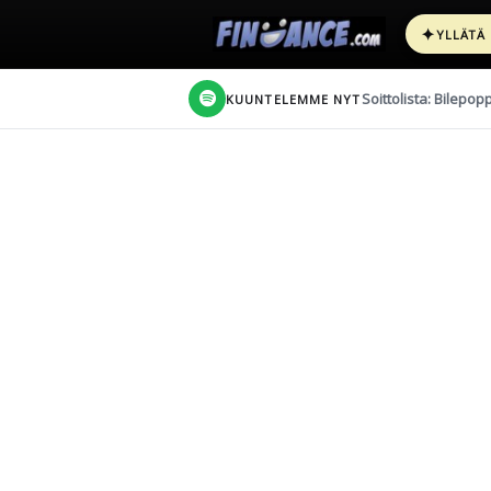
✦
YLLÄTÄ
Soittolista: Bilepop
KUUNTELEMME NYT