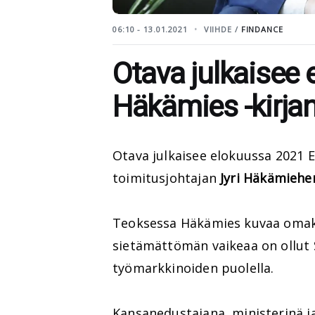
06:10 - 13.01.2021
VIIHDE /
FINDANCE
Otava julkaisee 
Häkämies -kirja
Otava julkaisee elokuussa 2021 
toimitusjohtajan
Jyri Häkämiehe
Teoksessa Häkämies kuvaa omak
sietämättömän vaikeaa on ollut 
työmarkkinoiden puolella.
Kansanedustajana, ministerinä 