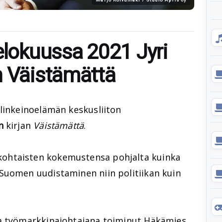
elokuussa 2021 Jyri
n Väistämättä
Elinkeinoelämän keskusliiton
n
kirjan
Väistämättä
.
ohtaisten kokemustensa pohjalta kuinka
Suomen uudistaminen niin politiikan kuin
ja työmarkkinajohtajana toiminut Häkämies