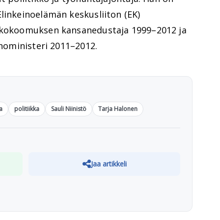
linkeinoelämän keskusliiton (EK)
i kokoomuksen kansanedustaja 1999–2012 ja
inoministeri 2011–2012.
a
politiikka
Sauli Niinistö
Tarja Halonen
Jaa artikkeli