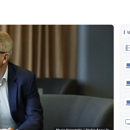
U
Marjo Koivumäki / Studio Apris Oy