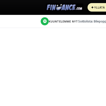
✦
YLLÄTÄ
Soittolista: Bilepop
KUUNTELEMME NYT