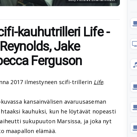
fi-kauhutrilleri Life -
Reynolds, Jake
ebecca Ferguson
nna 2017 ilmestyneen scifi-trillerin
Life
.
kuvassa kansainvälisen avaruusaseman
taaksi kauhuksi, kun he löytävät nopeasti
iheutti sukupuuton Marsissa, ja joka nyt
ko maapallon elämää.