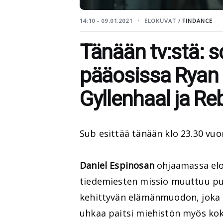
14:10 - 09.01.2021
ELOKUVAT /
FINDANCE
Tänään tv:stä: sci
pääosissa Ryan 
Gyllenhaal ja R
Sub esittää tänään klo 23.30 vuo
Daniel Espinosan
ohjaamassa elo
tiedemiesten missio muuttuu puh
kehittyvän elämänmuodon, joka a
uhkaa paitsi miehistön myös ko