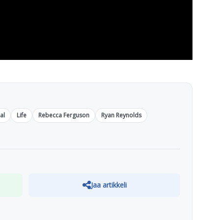
al
Life
Rebecca Ferguson
Ryan Reynolds
Jaa artikkeli