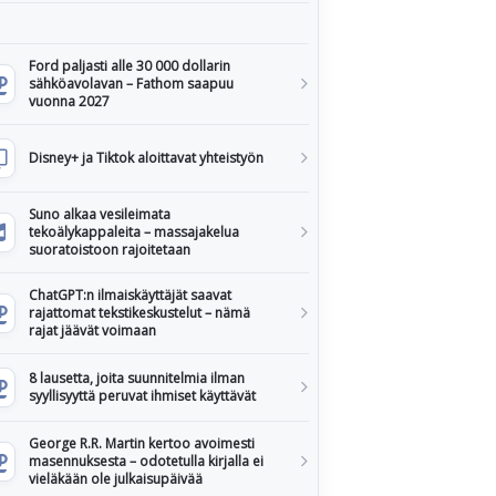
Ford paljasti alle 30 000 dollarin
sähköavolavan – Fathom saapuu
vuonna 2027
Disney+ ja Tiktok aloittavat yhteistyön
Suno alkaa vesileimata
tekoälykappaleita – massajakelua
suoratoistoon rajoitetaan
ChatGPT:n ilmaiskäyttäjät saavat
rajattomat tekstikeskustelut – nämä
rajat jäävät voimaan
8 lausetta, joita suunnitelmia ilman
syyllisyyttä peruvat ihmiset käyttävät
George R.R. Martin kertoo avoimesti
masennuksesta – odotetulla kirjalla ei
vieläkään ole julkaisupäivää