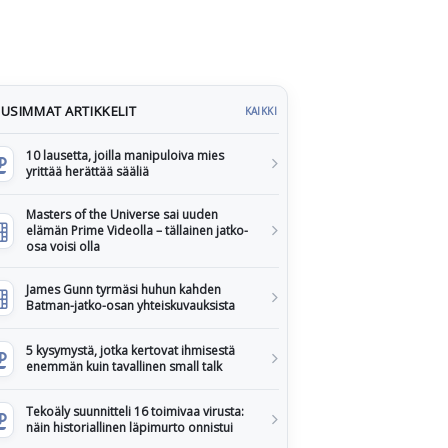
USIMMAT ARTIKKELIT
KAIKKI
10 lausetta, joilla manipuloiva mies
yrittää herättää sääliä
Masters of the Universe sai uuden
elämän Prime Videolla – tällainen jatko-
osa voisi olla
James Gunn tyrmäsi huhun kahden
Batman-jatko-osan yhteiskuvauksista
5 kysymystä, jotka kertovat ihmisestä
enemmän kuin tavallinen small talk
Tekoäly suunnitteli 16 toimivaa virusta:
näin historiallinen läpimurto onnistui