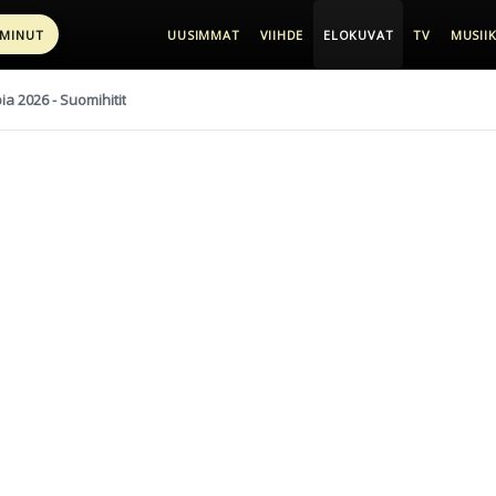
 MINUT
UUSIMMAT
VIIHDE
ELOKUVAT
TV
MUSIIK
pia 2026 - Suomihitit