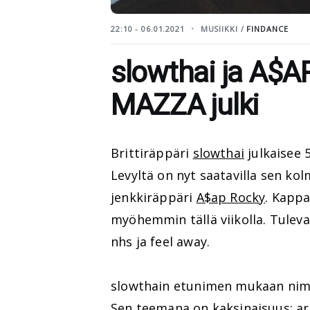
22:10 - 06.01.2021
MUSIIKKI /
FINDANCE
slowthai ja A$A
MAZZA julki
Brittiräppäri
slowthai
julkaisee 
Levyltä on nyt saatavilla sen ko
jenkkiräppäri
A$ap Rocky
. Kappa
myöhemmin tällä viikolla. Tuleva
nhs ja feel away.
slowthain etunimen mukaan nimet
Sen teemana on kaksinaisuus: art