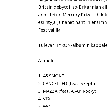
Britain debytoi Iso-Britannian a
arvostetun Mercury Prize -ehdok
esiintyjä ja hänet nähtiin ensi
Festivalilla.
Tulevan TYRON-albumin kappalel
A-puoli
1. 45 SMOKE
2. CANCELLED (feat. Skepta)
3. MAZZA (feat. A$AP Rocky)
4. VEX
5. WOT