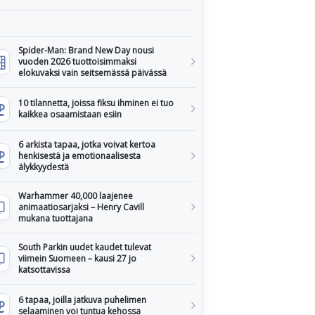
Spider-Man: Brand New Day nousi
vuoden 2026 tuottoisimmaksi
elokuvaksi vain seitsemässä päivässä
10 tilannetta, joissa fiksu ihminen ei tuo
kaikkea osaamistaan esiin
6 arkista tapaa, jotka voivat kertoa
henkisestä ja emotionaalisesta
älykkyydestä
Warhammer 40,000 laajenee
animaatiosarjaksi – Henry Cavill
mukana tuottajana
South Parkin uudet kaudet tulevat
viimein Suomeen – kausi 27 jo
katsottavissa
6 tapaa, joilla jatkuva puhelimen
selaaminen voi tuntua kehossa