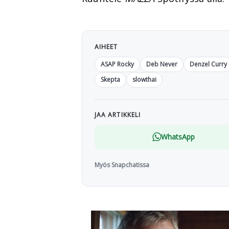
AIHEET
ASAP Rocky
Deb Never
Denzel Curry
Skepta
slowthai
JAA ARTIKKELI
WhatsApp
Myös Snapchatissa