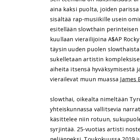
aina kaksi puolta, joiden pariss
sisältää rap-musiikille usein omi
esitellään slowthain perinteisen
kuullaan vierailijoina A$AP Rock
täysin uuden puolen slowthaist
sukelletaan artistin kompleksise
aiheita itsensä hyväksymisestä j
vierailevat muun muassa
James 
slowthai, oikealta nimeltään Ty
yhteiskunnassa vallitsevia narrati
käsittelee niin rotuun, sukupuol
syrjintää. 25-vuotias artisti nos
neljänneksi. Toukokuussa 2019 j