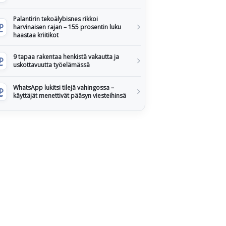
Palantirin tekoälybisnes rikkoi
harvinaisen rajan – 155 prosentin luku
haastaa kriitikot
9 tapaa rakentaa henkistä vakautta ja
uskottavuutta työelämässä
WhatsApp lukitsi tilejä vahingossa –
käyttäjät menettivät pääsyn viesteihinsä