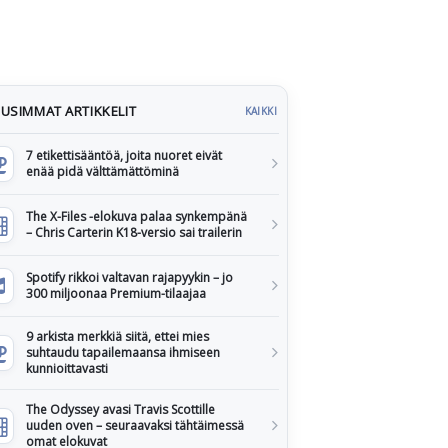
USIMMAT ARTIKKELIT
KAIKKI
7 etikettisääntöä, joita nuoret eivät
enää pidä välttämättöminä
The X-Files -elokuva palaa synkempänä
– Chris Carterin K18-versio sai trailerin
Spotify rikkoi valtavan rajapyykin – jo
300 miljoonaa Premium-tilaajaa
9 arkista merkkiä siitä, ettei mies
suhtaudu tapailemaansa ihmiseen
kunnioittavasti
The Odyssey avasi Travis Scottille
uuden oven – seuraavaksi tähtäimessä
omat elokuvat