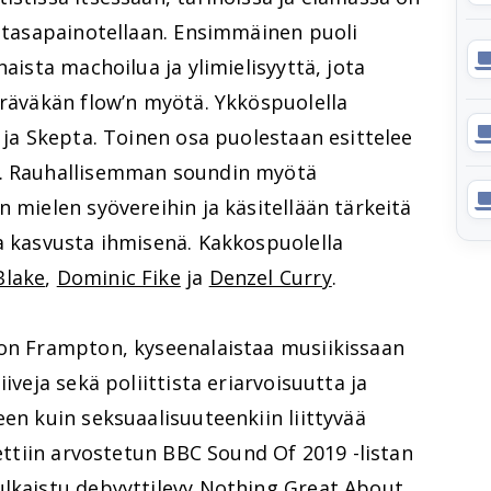
a tasapainotellaan. Ensimmäinen puoli
naista machoilua ja ylimielisyyttä, jota
 räväkän flow’n myötä. Ykköspuolella
y ja Skepta. Toinen osa puolestaan esittelee
a. Rauhallisemman soundin myötä
n mielen syövereihin ja käsitellään tärkeitä
a kasvusta ihmisenä. Kakkospuolella
Blake
,
Dominic Fike
ja
Denzel Curry
.
ron Frampton, kyseenalaistaa musiikissaan
iveja sekä poliittista eriarvoisuutta ja
een kuin seksuaalisuuteenkiin liittyvää
tettiin arvostetun BBC Sound Of 2019 -listan
ulkaistu debyyttilevy Nothing Great About