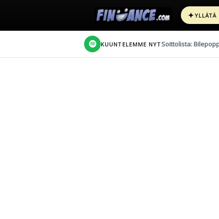
✦
YLLÄTÄ
Soittolista: Bilepop
KUUNTELEMME NYT