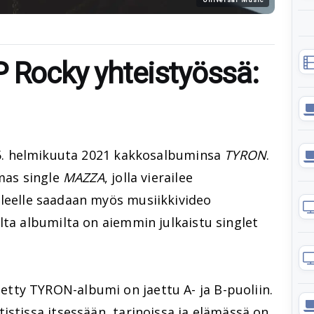
P Rocky yhteistyössä:
5. helmikuuta 2021 kakkosalbuminsa
TYRON
.
lmas single
MAZZA
, jolla vierailee
leelle saadaan myös musiikkivideo
lta albumilta on aiemmin julkaistu singlet
ty TYRON-albumi on jaettu A- ja B-puoliin.
istissa itsessään, tarinoissa ja elämässä on