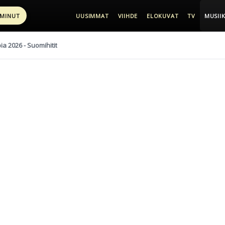
 MINUT
UUSIMMAT
VIIHDE
ELOKUVAT
TV
MUSIIK
pia 2026 - Suomihitit