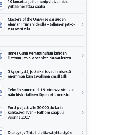
10 lausetta, joilla manipuloiva mies
yrittää herättää sääliä
Masters of the Universe sai uuden
elämän Prime Videolla – tällainen jatko-
osa voisi olla
James Gunn tyrmäsi huhun kahden
Batman-jatko-osan yhteiskuvauksista
5 kysymystä, jotka kertovat ihmisestä
enemmän kuin tavallinen small talk
Tekoäly suunnitteli 16 toimivaa virusta:
näin historiallinen läpimurto onnistui
Ford paljasti alle 30 000 dollarin
sähköavolavan – Fathom saapuu
vuonna 2027
Disney+ ja Tiktok aloittavat yhteistyön