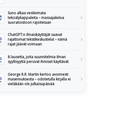
Suno alkaa vesileimata
tekoälykappaleita – massajakelua
suoratoistoon rajoitetaan
ChatGPT:n ilmaiskäyttäjät saavat
rajattomat tekstikeskustelut – nämä
rajat jäävät voimaan
8 lausetta, joita suunnitelmia ilman
syyllisyyttä peruvat ihmiset käyttävät
George R.R. Martin kertoo avoimesti
masennuksesta – odotetulla kirjalla ei
vieläkään ole julkaisupäivää