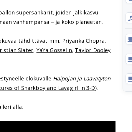
llon supersankarit, joiden jälkikasvu
amaan vanhempansa – ja koko planeetan.
okuvaa tähdittävät mm.
Priyanka Chopra
,
ristian Slater
,
YaYa Gosselin
,
Taylor Dooley
styneelle elokuvalle
Haipojan ja Laavatytön
ures of Sharkboy and Lavagirl in 3-D
).
ileri alla: