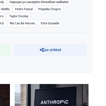
edy
Haipojan ja Laavatytön ihmeelliset seikkailut
Netflix
Pedro Pascal
Priyanka Chopra
ero
Taylor Dooley
3-D
We Can Be Heroes
YaYa Gosselin
Jaa artikkeli