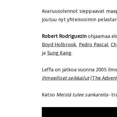
Avaruusolennot sieppaavat maapa
joutuu nyt yhteisvoimin pelast
Robert Rodriguezin
ohjaamaa el
Boyd Holbrook
,
Pedro Pascal
,
Ch
ja
Sung Kang
.
Leffa on jatkoa vuonna 2005 ilme
ihmeelliset seikkailut
(
The Advent
Katso
Meistä tulee sankareita
-tra