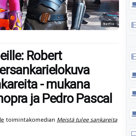
Netflix
eille: Robert
ersankarielokuva
nkareita - mukana
opra ja Pedro Pascal
le
toimintakomedian
Meistä tulee sankareita