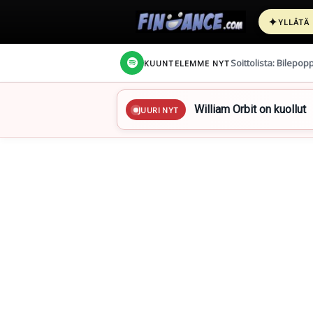
✦
YLLÄTÄ
Soittolista: Bilepop
KUUNTELEMME NYT
William Orbit on kuollut
JUURI NYT