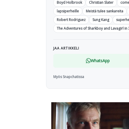
Boyd Holbrook
Christian Slater
com
lapsiperheille
Meistä tulee sankareita
Robert Rodriguez
Sung Kang
superh
The Adventures of Sharkboy and Lavagirl in 
JAA ARTIKKELI
WhatsApp
Myös Snapchatissa