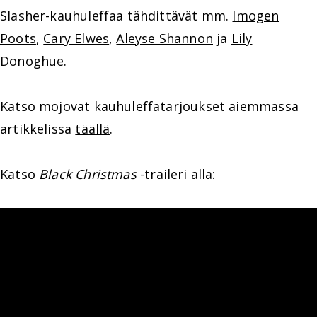
Slasher-kauhuleffaa tähdittävät mm.
Imogen
Poots
,
Cary Elwes
,
Aleyse Shannon
ja
Lily
Donoghue
.
Katso mojovat kauhuleffatarjoukset aiemmassa
artikkelissa
täällä
.
Katso
Black Christmas
-traileri alla: