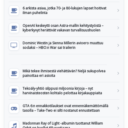
6 arkista asiaa, jotka 70- ja 80-lukujen lapset hoitivat
ilman puhelinta
OpenAI keskeytti osan Astra-mallin kehitystyöstä –
kyberkyvyt herättivät vakavan turvallisuushuolen
Dominic Westin ja Sienna Millerin avioero muuttuu
sodaksi – HBO:n War sai trailerin
Mikä tekee ihmisestä viehättävän? Neljä sukupolvea
painottaa eri asioita
Tekoäly-yhtiö silppusi miljoonia kirjoja – nyt
harvinaisteosten kohtalo pelottaa kirjakauppiaita
GTA 6:n ennakkotilaukset ovat ennennäkemättömällä
tasolla – Take-Two ei silti nostanut ennustettaan
Madonnan Ray of Light -albumin tuottanut William
Orbit on kuollut 69-vuotiaana