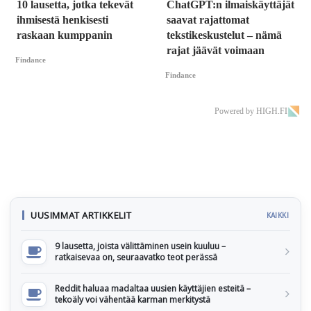
10 lausetta, jotka tekevät
ChatGPT:n ilmaiskäyttäjät
ihmisestä henkisesti
saavat rajattomat
raskaan kumppanin
tekstikeskustelut – nämä
rajat jäävät voimaan
Findance
Findance
Powered by HIGH.FI
UUSIMMAT ARTIKKELIT
KAIKKI
9 lausetta, joista välittäminen usein kuuluu –
ratkaisevaa on, seuraavatko teot perässä
Reddit haluaa madaltaa uusien käyttäjien esteitä –
tekoäly voi vähentää karman merkitystä