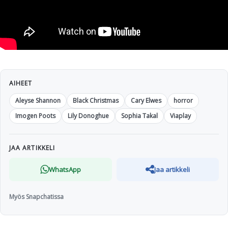
AIHEET
Aleyse Shannon
Black Christmas
Cary Elwes
horror
Imogen Poots
Lily Donoghue
Sophia Takal
Viaplay
JAA ARTIKKELI
WhatsApp
Jaa artikkeli
Myös Snapchatissa