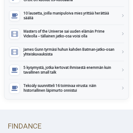
10 lausetta, joilla manipuloiva mies yrittää herättää
sääliä
Masters of the Universe sai uuden elämän Prime
Videolla – tällainen jatko-osa voisi olla
James Gunn tyrmäsi huhun kahden Batman-jatko-osan
yhteiskuvauksista
5 kysymystä, jotka kertovat ihmisestä enemmän kuin
tavallinen small talk
Tekoäly suunnitteli 16 toimivaa virusta: näin
historiallinen läpimurto onnistui
FINDANCE