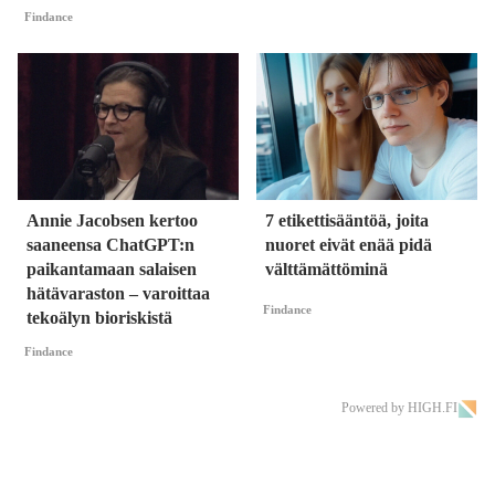
Findance
Annie Jacobsen kertoo
7 etikettisääntöä, joita
saaneensa ChatGPT:n
nuoret eivät enää pidä
paikantamaan salaisen
välttämättöminä
hätävaraston – varoittaa
Findance
tekoälyn bioriskistä
Findance
Powered by HIGH.FI