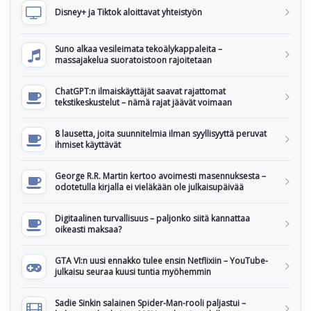
Disney+ ja Tiktok aloittavat yhteistyön
Suno alkaa vesileimata tekoälykappaleita –
massajakelua suoratoistoon rajoitetaan
ChatGPT:n ilmaiskäyttäjät saavat rajattomat
tekstikeskustelut – nämä rajat jäävät voimaan
8 lausetta, joita suunnitelmia ilman syyllisyyttä peruvat
ihmiset käyttävät
George R.R. Martin kertoo avoimesti masennuksesta –
odotetulla kirjalla ei vieläkään ole julkaisupäivää
Digitaalinen turvallisuus – paljonko siitä kannattaa
oikeasti maksaa?
GTA VI:n uusi ennakko tulee ensin Netflixiin – YouTube-
julkaisu seuraa kuusi tuntia myöhemmin
Sadie Sinkin salainen Spider-Man-rooli paljastui –