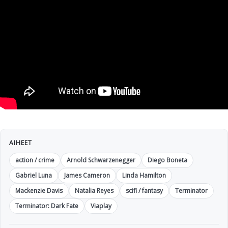
AIHEET
action / crime
Arnold Schwarzenegger
Diego Boneta
Gabriel Luna
James Cameron
Linda Hamilton
Mackenzie Davis
Natalia Reyes
scifi / fantasy
Terminator
Terminator: Dark Fate
Viaplay