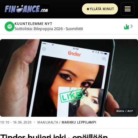
✦
YLLÄTÄ MINUT
KUUNTELEMME NYT
Soittolista: Bilepoppia 2026 - Suomihitit
Alamy / AOP
10:10 - 16.06.2020
MAAILMALTA /
MARKKU LEPPILAMPI