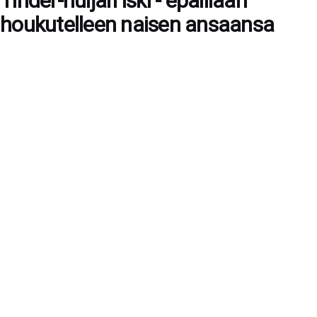
Tinder-huijari iski - epäillään
houkutelleen naisen ansaansa