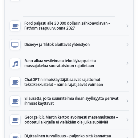
Ford paljasti alle 30 000 dollarin sähköavolavan –
Fathom saapuu vuonna 2027
Disney+ ja Tiktok aloittavat yhteistyön
Suno alkaa vesileimata tekoälykappaleita –
massajakelua suoratoistoon rajoitetaan
ChatGPT:n ilmaiskäyttäjät saavat rajattomat
tekstikeskustelut – nämä rajat jäävät voimaan
8 lausetta, joita suunnitelmia ilman syyllisyyttä peruvat
ihmiset käyttävät
George R.R. Martin kertoo avoimesti masennuksesta –
odotetulla kirjalla ei vieläkään ole julkaisupäivää
Digitaalinen turvallisuus – paljonko siitä kannattaa