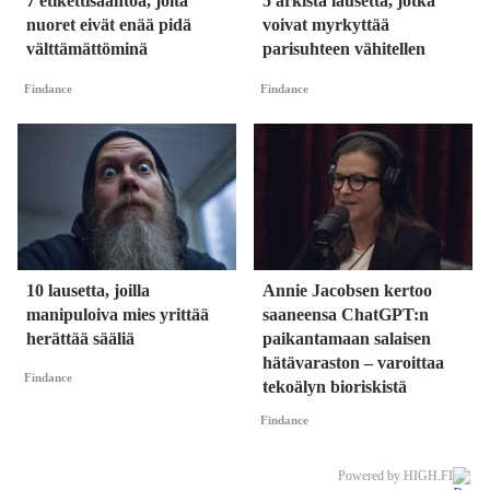
7 etikettisääntöä, joita
5 arkista lausetta, jotka
nuoret eivät enää pidä
voivat myrkyttää
välttämättöminä
parisuhteen vähitellen
Findance
Findance
10 lausetta, joilla
Annie Jacobsen kertoo
manipuloiva mies yrittää
saaneensa ChatGPT:n
herättää sääliä
paikantamaan salaisen
hätävaraston – varoittaa
Findance
tekoälyn bioriskistä
Findance
Powered by HIGH.FI