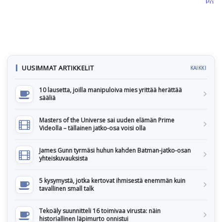
UUSIMMAT ARTIKKELIT
KAIKKI
10 lausetta, joilla manipuloiva mies yrittää herättää
sääliä
Masters of the Universe sai uuden elämän Prime
Videolla – tällainen jatko-osa voisi olla
James Gunn tyrmäsi huhun kahden Batman-jatko-osan
yhteiskuvauksista
5 kysymystä, jotka kertovat ihmisestä enemmän kuin
tavallinen small talk
Tekoäly suunnitteli 16 toimivaa virusta: näin
historiallinen läpimurto onnistui