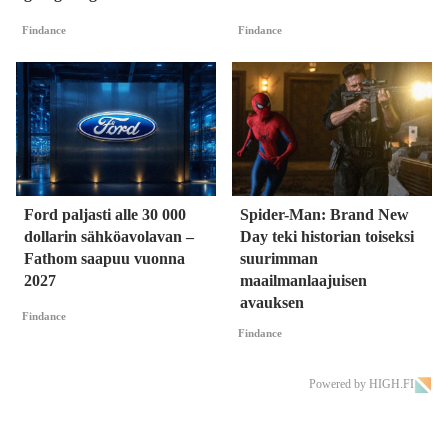
Findance
Findance
Ford paljasti alle 30 000
Spider-Man: Brand New
dollarin sähköavolavan –
Day teki historian toiseksi
Fathom saapuu vuonna
suurimman
2027
maailmanlaajuisen
avauksen
Findance
Findance
Powered by HIGH.FI