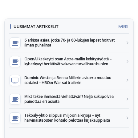
UUSIMMAT ARTIKKELIT
KAIKKI
6 arkista asiaa, jotka 70- ja 80-lukujen lapset hoitivat
ilman puhelinta
OpenAI keskeytti osan Astra-mallin kehitystyöstä –
kyberkyvyt herättivät vakavan turvallisuushuolen
Dominic Westin ja Sienna Millerin avioero muuttuu
sodaksi – HBO:n War sai trailerin
Mikä tekee ihmisestä viehättävän? Neljä sukupolvea
painottaa eri asioita
Tekoäly-yhtiö silppusi miljoonia kirjoja – nyt
harvinaisteosten kohtalo pelottaa kirjakauppiaita