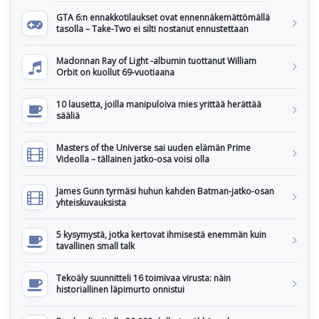
GTA 6:n ennakkotilaukset ovat ennennäkemättömällä
tasolla – Take-Two ei silti nostanut ennustettaan
Madonnan Ray of Light -albumin tuottanut William
Orbit on kuollut 69-vuotiaana
10 lausetta, joilla manipuloiva mies yrittää herättää
sääliä
Masters of the Universe sai uuden elämän Prime
Videolla – tällainen jatko-osa voisi olla
James Gunn tyrmäsi huhun kahden Batman-jatko-osan
yhteiskuvauksista
5 kysymystä, jotka kertovat ihmisestä enemmän kuin
tavallinen small talk
Tekoäly suunnitteli 16 toimivaa virusta: näin
historiallinen läpimurto onnistui