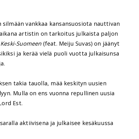
n silmään vankkaa kansansuosiota nauttivan
aikana artistin on tarkoitus julkaista paljon
e
Keski-Suomeen
(feat. Meiju Suvas) on jäänyt
kiksi ja kerää vielä puoli vuotta julkaisunsa
ja.
ksen takia tauolla, mää keskityn uusien
ilyyn. Mulla on ens vuonna repullinen uusia
Lord Est.
aralla aktiivisena ja julkaisee kesäkuussa