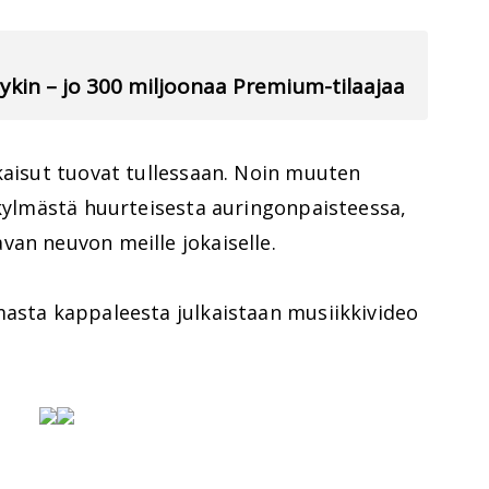
yykin – jo 300 miljoonaa Premium-tilaajaa
kaisut tuovat tullessaan. Noin muuten
 kylmästä huurteisesta auringonpaisteessa,
van neuvon meille jokaiselle.
asta kappaleesta julkaistaan musiikkivideo