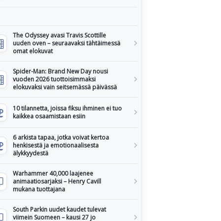
The Odyssey avasi Travis Scottille
uuden oven – seuraavaksi tähtäimessä
omat elokuvat
Spider-Man: Brand New Day nousi
vuoden 2026 tuottoisimmaksi
elokuvaksi vain seitsemässä päivässä
10 tilannetta, joissa fiksu ihminen ei tuo
kaikkea osaamistaan esiin
6 arkista tapaa, jotka voivat kertoa
henkisestä ja emotionaalisesta
älykkyydestä
Warhammer 40,000 laajenee
animaatiosarjaksi – Henry Cavill
mukana tuottajana
South Parkin uudet kaudet tulevat
viimein Suomeen – kausi 27 jo