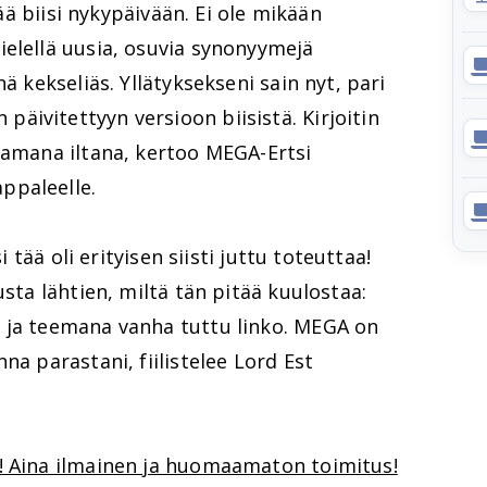
tää biisi nykypäivään. Ei ole mikään
ielellä uusia, osuvia synonyymejä
ä kekseliäs. Yllätyksekseni sain nyt, pari
ivitettyyn versioon biisistä. Kirjoitin
samana iltana, kertoo MEGA-Ertsi
ppaleelle.
i tää oli erityisen siisti juttu toteuttaa!
usta lähtien, miltä tän pitää kuulostaa:
 ja teemana vanha tuttu linko. MEGA on
na parastani, fiilistelee Lord Est
! Aina ilmainen ja huomaamaton toimitus!