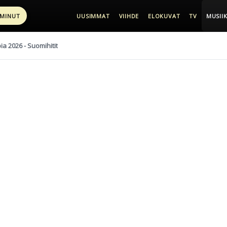
 MINUT
UUSIMMAT
VIIHDE
ELOKUVAT
TV
MUSIIK
pia 2026 - Suomihitit