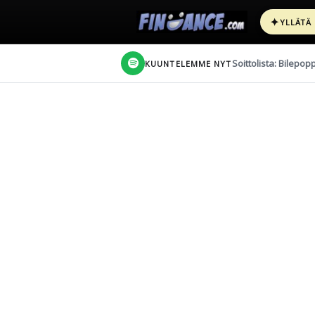
✦
YLLÄTÄ
Soittolista: Bilepop
KUUNTELEMME NYT