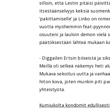
silloin, että Lestin pitäisi päivit
itsestäänselvyys keksiä suomenk
’pakittamiselle’ ja Linko on nimen
vuotta myöhemmin feat-pyynnön pä
osuuteni ja lauloin demon vielä 
päätöksestään lähteä mukaan ka
- Diggailen Ertsin biiseistä ja siks
Meillä oli selkeä näkemys heti al
Mukava sekoitus uutta ja vanhaa
hiton kova, joten munkin piti pan
yhteistyötä.
Kumiukolta kondomit edullisesti