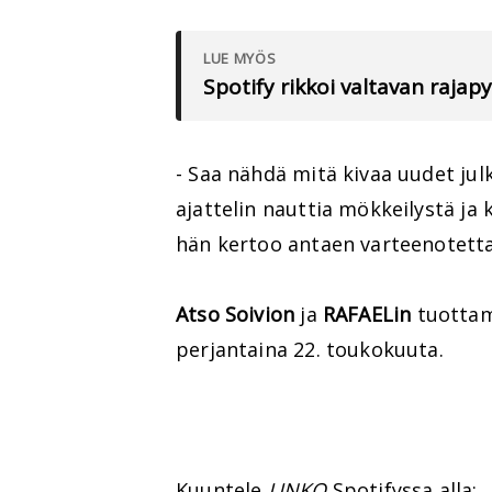
LUE MYÖS
Spotify rikkoi valtavan rajap
- Saa nähdä mitä kivaa uudet jul
ajattelin nauttia mökkeilystä ja
hän kertoo antaen varteenotetta
Atso Soivion
ja
RAFAELin
tuottam
perjantaina 22. toukokuuta.
Kuuntele
LINKO
Spotifyssa alla: