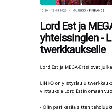
10:10 - 15.05.2020
MUSIIKKI /
FINDANCE
Lord Est ja MEGA
yhteissinglen - 
twerkkaukselle
Lord Est
ja
MEGA-Ertsi
ovat julka
LINKO on ylistyslaulu twerkkauks
viittauksia Lord Estin omaan vu
- Olin pari kesää sitten teholuu