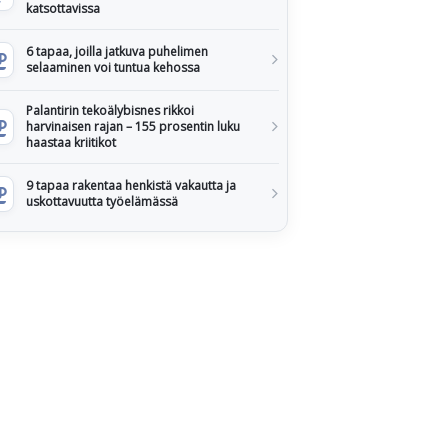
katsottavissa
6 tapaa, joilla jatkuva puhelimen
selaaminen voi tuntua kehossa
Palantirin tekoälybisnes rikkoi
harvinaisen rajan – 155 prosentin luku
haastaa kriitikot
9 tapaa rakentaa henkistä vakautta ja
uskottavuutta työelämässä