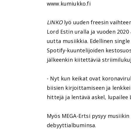
www.kumiukko.fi
LINKO
lyö uuden freesin vaihtee
Lord Estin uralla ja vuoden 2020 
uutta musiikkia. Edellinen singl
Spotify-kuuntelijoiden kestosuosi
jälkeenkin kiitettäviä striimiluku
- Nyt kun keikat ovat koronaviru
biisien kirjoittamiseen ja lenkke
hittejä ja lentävä askel, lupailee 
Myös MEGA-Ertsi pysyy musiikin s
debyyttialbuminsa.