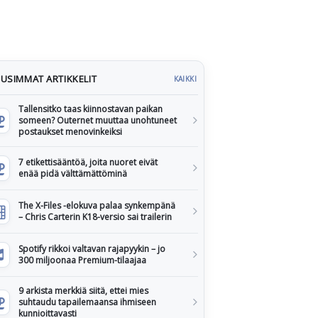
USIMMAT ARTIKKELIT
KAIKKI
Tallensitko taas kiinnostavan paikan
someen? Outernet muuttaa unohtuneet
postaukset menovinkeiksi
7 etikettisääntöä, joita nuoret eivät
enää pidä välttämättöminä
The X-Files -elokuva palaa synkempänä
– Chris Carterin K18-versio sai trailerin
Spotify rikkoi valtavan rajapyykin – jo
300 miljoonaa Premium-tilaajaa
9 arkista merkkiä siitä, ettei mies
suhtaudu tapailemaansa ihmiseen
kunnioittavasti