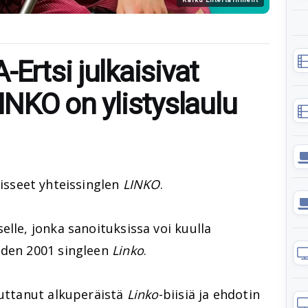
-Ertsi julkaisivat
LINKO on ylistyslaulu
isseet yhteissinglen
LINKO
.
elle, jonka sanoituksissa voi kuulla
oden 2001 singleen
Linko
.
kuttanut alkuperäistä
Linko
-biisiä ja ehdotin