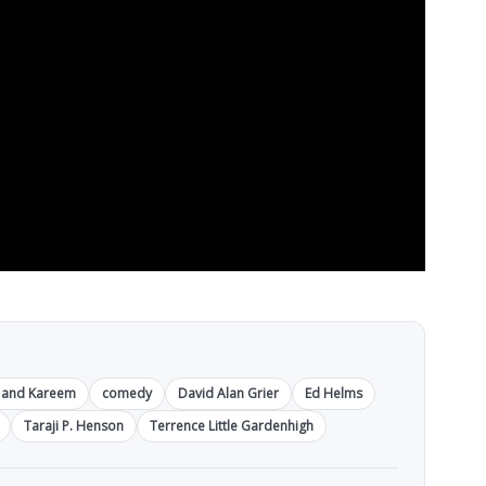
 and Kareem
comedy
David Alan Grier
Ed Helms
Taraji P. Henson
Terrence Little Gardenhigh