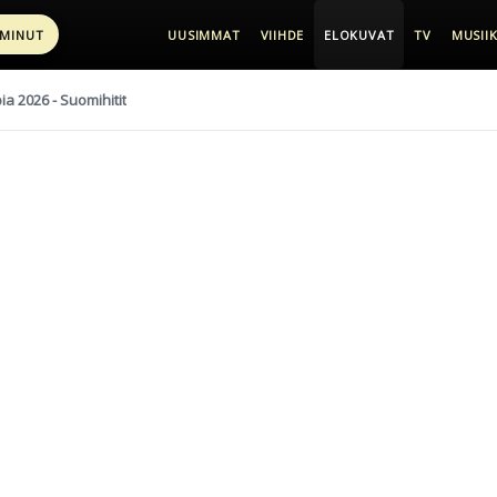
 MINUT
UUSIMMAT
VIIHDE
ELOKUVAT
TV
MUSIIK
pia 2026 - Suomihitit