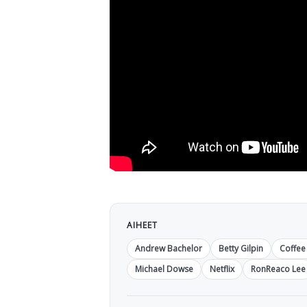
AIHEET
Andrew Bachelor
Betty Gilpin
Coffee
Michael Dowse
Netflix
RonReaco Lee