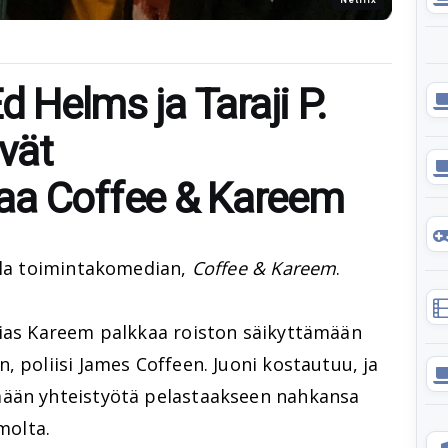
d Helms ja Taraji P.
vät
aa Coffee & Kareem
lla toimintakomedian,
Coffee & Kareem
.
tias Kareem palkkaa roiston säikyttämään
, poliisi James Coffeen. Juoni kostautuu, ja
mään yhteistyötä pelastaakseen nahkansa
molta.