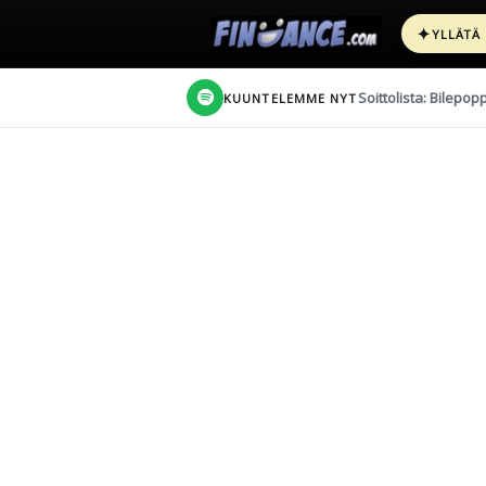
✦
YLLÄTÄ
Soittolista: Bilepop
KUUNTELEMME NYT