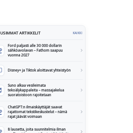
USIMMAT ARTIKKELIT
KAIKKI
Ford paljasti alle 30 000 dollarin
sähköavolavan – Fathom saapuu
vuonna 2027
Disney+ ja Tiktok aloittavat yhteistyön
Suno alkaa vesileimata
tekoälykappaleita – massajakelua
suoratoistoon rajoitetaan
ChatGPT:n ilmaiskäyttäjät saavat
rajattomat tekstikeskustelut – nämä
rajat jäävät voimaan
8 lausetta, joita suunnitelmia ilman