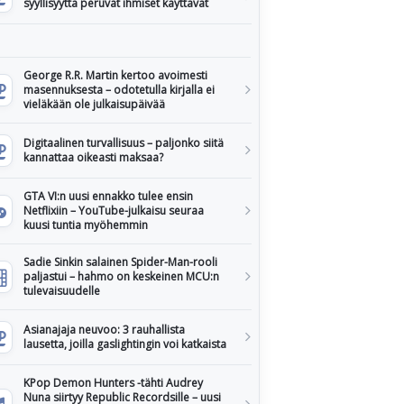
syyllisyyttä peruvat ihmiset käyttävät
George R.R. Martin kertoo avoimesti
masennuksesta – odotetulla kirjalla ei
vieläkään ole julkaisupäivää
Digitaalinen turvallisuus – paljonko siitä
kannattaa oikeasti maksaa?
GTA VI:n uusi ennakko tulee ensin
Netflixiin – YouTube-julkaisu seuraa
kuusi tuntia myöhemmin
Sadie Sinkin salainen Spider-Man-rooli
paljastui – hahmo on keskeinen MCU:n
tulevaisuudelle
Asianajaja neuvoo: 3 rauhallista
lausetta, joilla gaslightingin voi katkaista
KPop Demon Hunters -tähti Audrey
Nuna siirtyy Republic Recordsille – uusi