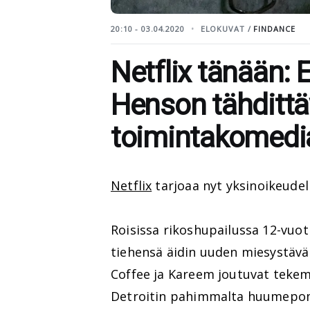
20:10 - 03.04.2020
ELOKUVAT /
FINDANCE
Netflix tänään: E
Henson tähdittä
toimintakomedi
Netflix
tarjoaa nyt yksinoikeude
Roisissa rikoshupailussa 12-vuo
tiehensä äidin uuden miesystävän
Coffee ja Kareem joutuvat teke
Detroitin pahimmalta huumepo