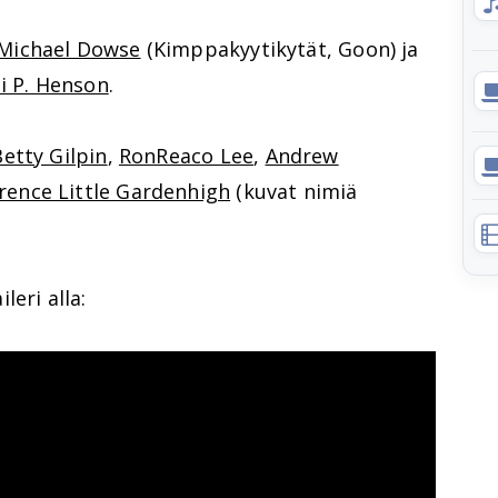
Michael Dowse
(Kimppakyytikytät, Goon) ja
i P. Henson
.
Betty Gilpin
,
RonReaco Lee
,
Andrew
rence Little Gardenhigh
(kuvat nimiä
leri alla: