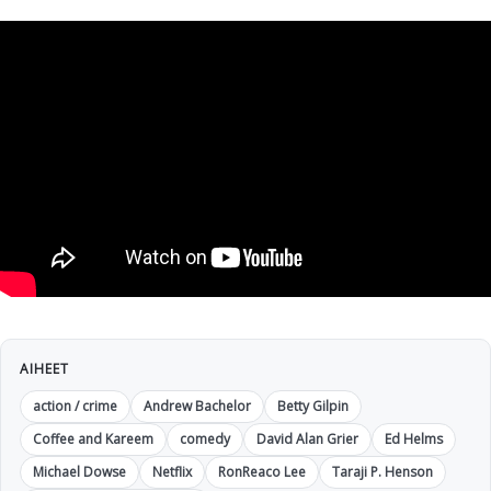
AIHEET
action / crime
Andrew Bachelor
Betty Gilpin
Coffee and Kareem
comedy
David Alan Grier
Ed Helms
Michael Dowse
Netflix
RonReaco Lee
Taraji P. Henson