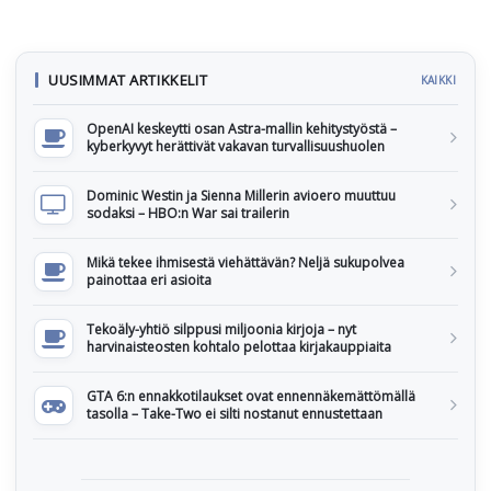
UUSIMMAT ARTIKKELIT
KAIKKI
OpenAI keskeytti osan Astra-mallin kehitystyöstä –
kyberkyvyt herättivät vakavan turvallisuushuolen
Dominic Westin ja Sienna Millerin avioero muuttuu
sodaksi – HBO:n War sai trailerin
Mikä tekee ihmisestä viehättävän? Neljä sukupolvea
painottaa eri asioita
Tekoäly-yhtiö silppusi miljoonia kirjoja – nyt
harvinaisteosten kohtalo pelottaa kirjakauppiaita
GTA 6:n ennakkotilaukset ovat ennennäkemättömällä
tasolla – Take-Two ei silti nostanut ennustettaan