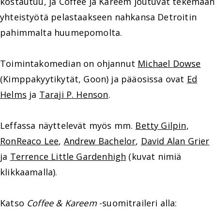
kostautuu, ja Coffee ja Kareem joutuvat tekemään
yhteistyötä pelastaakseen nahkansa Detroitin
pahimmalta huumepomolta.
Toimintakomedian on ohjannut
Michael Dowse
(Kimppakyytikytät, Goon) ja pääosissa ovat
Ed
Helms
ja
Taraji P. Henson
.
Leffassa näyttelevät myös mm.
Betty Gilpin
,
RonReaco Lee
,
Andrew Bachelor
,
David Alan Grier
ja
Terrence Little Gardenhigh
(kuvat nimiä
klikkaamalla).
Katso
Coffee & Kareem
-suomitraileri alla: