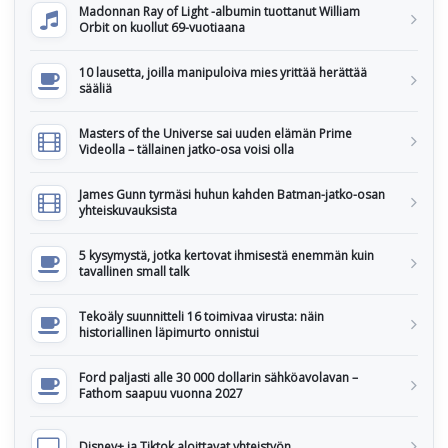
Madonnan Ray of Light -albumin tuottanut William
Orbit on kuollut 69-vuotiaana
10 lausetta, joilla manipuloiva mies yrittää herättää
sääliä
Masters of the Universe sai uuden elämän Prime
Videolla – tällainen jatko-osa voisi olla
James Gunn tyrmäsi huhun kahden Batman-jatko-osan
yhteiskuvauksista
5 kysymystä, jotka kertovat ihmisestä enemmän kuin
tavallinen small talk
Tekoäly suunnitteli 16 toimivaa virusta: näin
historiallinen läpimurto onnistui
Ford paljasti alle 30 000 dollarin sähköavolavan –
Fathom saapuu vuonna 2027
Disney+ ja Tiktok aloittavat yhteistyön