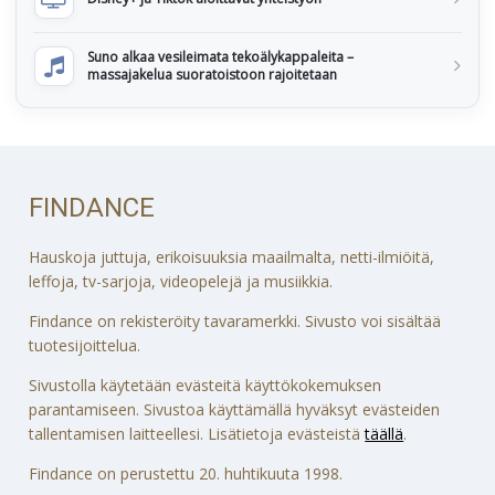
Suno alkaa vesileimata tekoälykappaleita –
massajakelua suoratoistoon rajoitetaan
FINDANCE
Hauskoja juttuja, erikoisuuksia maailmalta, netti-ilmiöitä,
leffoja, tv-sarjoja, videopelejä ja musiikkia.
Findance on rekisteröity tavaramerkki. Sivusto voi sisältää
tuotesijoittelua.
Sivustolla käytetään evästeitä käyttökokemuksen
parantamiseen. Sivustoa käyttämällä hyväksyt evästeiden
tallentamisen laitteellesi. Lisätietoja evästeistä
täällä
.
Findance on perustettu 20. huhtikuuta 1998.