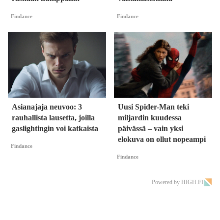
Findance
Findance
Asianajaja neuvoo: 3
Uusi Spider-Man teki
rauhallista lausetta, joilla
miljardin kuudessa
gaslightingin voi katkaista
päivässä – vain yksi
elokuva on ollut nopeampi
Findance
Findance
Powered by HIGH.FI