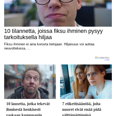
10 lausetta, jotka tekevät
7 etikettisääntöä, joita
ihmisestä henkisesti
nuoret eivät enää pidä
raskaan kumppanin
välttämättöminä