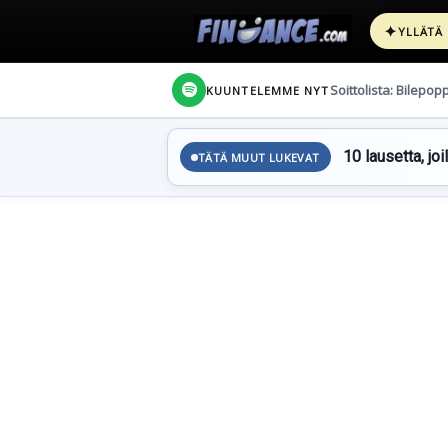
✦
YLLÄTÄ
Soittolista: Bilepop
KUUNTELEMME NYT
10 lausetta, joi
TÄTÄ MUUT LUKEVAT