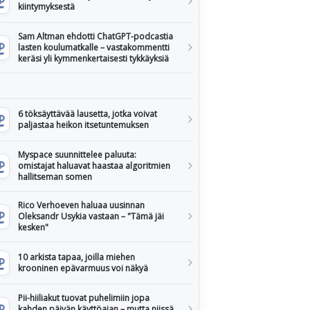
kiintymyksestä
Sam Altman ehdotti ChatGPT-podcastia
lasten koulumatkalle – vastakommentti
keräsi yli kymmenkertaisesti tykkäyksiä
6 töksäyttävää lausetta, jotka voivat
paljastaa heikon itsetuntemuksen
Myspace suunnittelee paluuta:
omistajat haluavat haastaa algoritmien
hallitseman somen
Rico Verhoeven haluaa uusinnan
Oleksandr Usykia vastaan – "Tämä jäi
kesken"
10 arkista tapaa, joilla miehen
krooninen epävarmuus voi näkyä
Pii-hiiliakut tuovat puhelimiin jopa
kahden päivän käyttöajan – mutta niissä