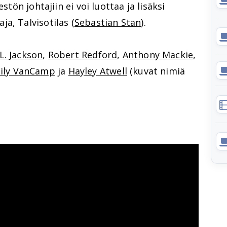
stön johtajiin ei voi luottaa ja lisäksi
a, Talvisotilas (
Sebastian Stan
).
L. Jackson
,
Robert Redford
,
Anthony Mackie
,
ily VanCamp
ja
Hayley Atwell
(kuvat nimiä