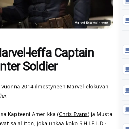
Marvel Entertainment
arvel-leffa Captain
nter Soldier
30 vuonna 2014 ilmestyneen
Marvel
-elokuvan
ier
.
ssa Kapteeni Amerikka (
Chris Evans
) ja Musta
vat salaliiton, joka uhkaa koko S.H.I.E.L.D.-