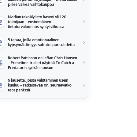
piilee vaikea vaihtokauppa
Nvidian tekoälyliitto kasvoi yli 120
toimijaan – ensimmäinen
tietoturvaluonnos syntyi viikossa
5 tapaa, joilla emotionaalinen
kypsymättömyys sabotoi parisuhdetta
Robert Pattinson on leffan Chris Hansen
– Primetime-traileri näyttää To Catch a
Predatorin synkän nousun
9 lausetta, joista välittäminen usein
kuuluu – ratkaisevaa on, seuraavatko
teot perässä