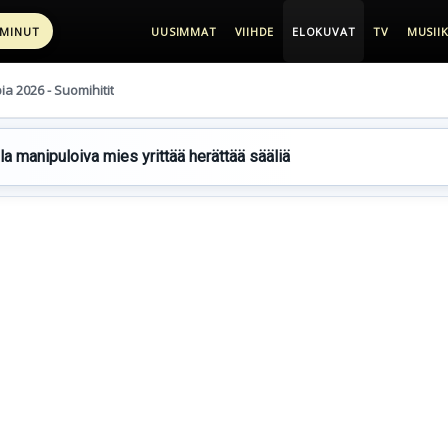
 MINUT
UUSIMMAT
VIIHDE
ELOKUVAT
TV
MUSIIK
pia 2026 - Suomihitit
lla manipuloiva mies yrittää herättää sääliä