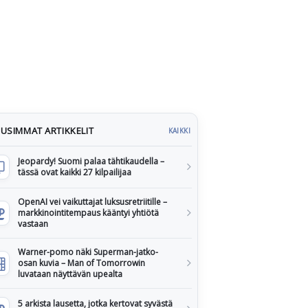
USIMMAT ARTIKKELIT
KAIKKI
Jeopardy! Suomi palaa tähtikaudella –
tässä ovat kaikki 27 kilpailijaa
OpenAI vei vaikuttajat luksusretriitille –
markkinointitempaus kääntyi yhtiötä
vastaan
Warner-pomo näki Superman-jatko-
osan kuvia – Man of Tomorrowin
luvataan näyttävän upealta
5 arkista lausetta, jotka kertovat syvästä