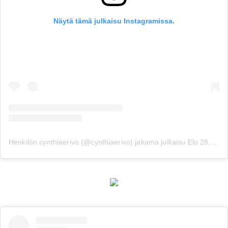
Näytä tämä julkaisu Instagramissa.
Henkilön cynthiaerivo (@cynthiaerivo) jakama julkaisu
Elo 28, 2019 kello 5.16 PDT