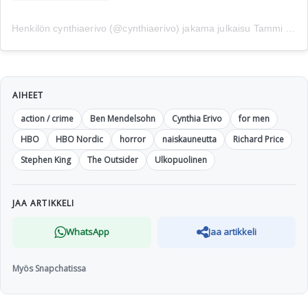
Henkilön cynthiaerivo (@cynthiaerivo) jakama julkaisu
Tammi 1, 2019 kello 4.17 PST
AIHEET
action / crime
Ben Mendelsohn
Cynthia Erivo
for men
HBO
HBO Nordic
horror
naiskauneutta
Richard Price
Stephen King
The Outsider
Ulkopuolinen
JAA ARTIKKELI
WhatsApp
Jaa artikkeli
Myös Snapchatissa