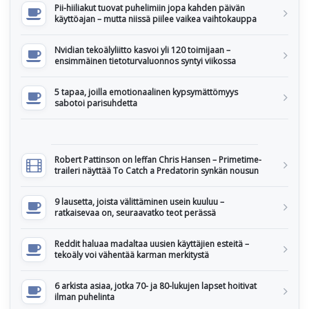
Pii-hiiliakut tuovat puhelimiin jopa kahden päivän
käyttöajan – mutta niissä piilee vaikea vaihtokauppa
Nvidian tekoälyliitto kasvoi yli 120 toimijaan –
ensimmäinen tietoturvaluonnos syntyi viikossa
5 tapaa, joilla emotionaalinen kypsymättömyys
sabotoi parisuhdetta
Robert Pattinson on leffan Chris Hansen – Primetime-
traileri näyttää To Catch a Predatorin synkän nousun
9 lausetta, joista välittäminen usein kuuluu –
ratkaisevaa on, seuraavatko teot perässä
Reddit haluaa madaltaa uusien käyttäjien esteitä –
tekoäly voi vähentää karman merkitystä
6 arkista asiaa, jotka 70- ja 80-lukujen lapset hoitivat
ilman puhelinta