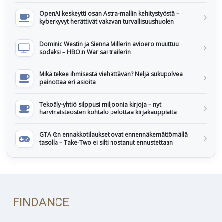
OpenAI keskeytti osan Astra-mallin kehitystyöstä –
kyberkyvyt herättivät vakavan turvallisuushuolen
Dominic Westin ja Sienna Millerin avioero muuttuu
sodaksi – HBO:n War sai trailerin
Mikä tekee ihmisestä viehättävän? Neljä sukupolvea
painottaa eri asioita
Tekoäly-yhtiö silppusi miljoonia kirjoja – nyt
harvinaisteosten kohtalo pelottaa kirjakauppiaita
GTA 6:n ennakkotilaukset ovat ennennäkemättömällä
tasolla – Take-Two ei silti nostanut ennustettaan
FINDANCE