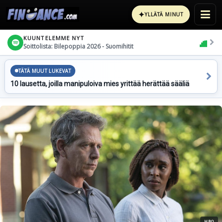
✦
YLLÄTÄ MINUT
KUUNTELEMME NYT
Soittolista: Bilepoppia 2026 - Suomihitit
TÄTÄ MUUT LUKEVAT
10 lausetta, joilla manipuloiva mies yrittää herättää sääliä
HBO