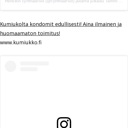
Henkilön cynthiaerivo (@cynthiaerivo) jakama julkaisu
Tammi 8, 2020 kello 6.31 PST
Kumiukolta kondomit edullisesti! Aina ilmainen ja
huomaamaton toimitus!
www.kumiukko.fi