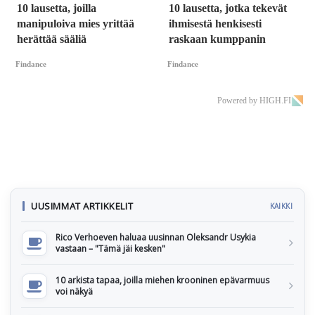
10 lausetta, joilla
10 lausetta, jotka tekevät
manipuloiva mies yrittää
ihmisestä henkisesti
herättää sääliä
raskaan kumppanin
Findance
Findance
Powered by HIGH.FI
UUSIMMAT ARTIKKELIT
KAIKKI
Rico Verhoeven haluaa uusinnan Oleksandr Usykia
vastaan – "Tämä jäi kesken"
10 arkista tapaa, joilla miehen krooninen epävarmuus
voi näkyä