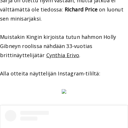
Sarja on otettu hyvin vastaan, mutta jatkoa ei
välttämättä ole tiedossa:
Richard Price
on luonut
sen minisarjaksi.
Muistakin Kingin kirjoista tutun hahmon Holly
Gibneyn roolissa nähdään 33-vuotias
brittinäyttelijätär
Cynthia Erivo
.
Alla otteita näyttelijän Instagram-tililtä: