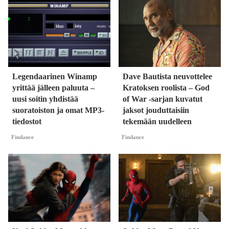
Legendaarinen Winamp
Dave Bautista neuvottelee
yrittää jälleen paluuta –
Kratoksen roolista – God
uusi soitin yhdistää
of War -sarjan kuvatut
suoratoiston ja omat MP3-
jaksot jouduttaisiin
tiedostot
tekemään uudelleen
Findance
Findance