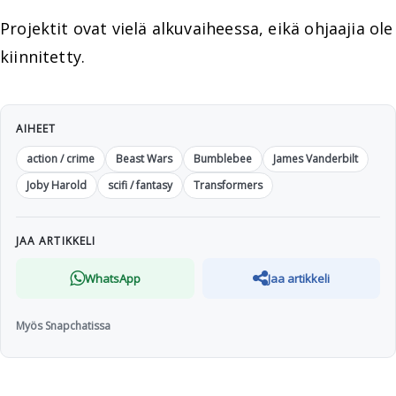
Projektit ovat vielä alkuvaiheessa, eikä ohjaajia ole
kiinnitetty.
AIHEET
action / crime
Beast Wars
Bumblebee
James Vanderbilt
Joby Harold
scifi / fantasy
Transformers
JAA ARTIKKELI
WhatsApp
Jaa artikkeli
Myös Snapchatissa