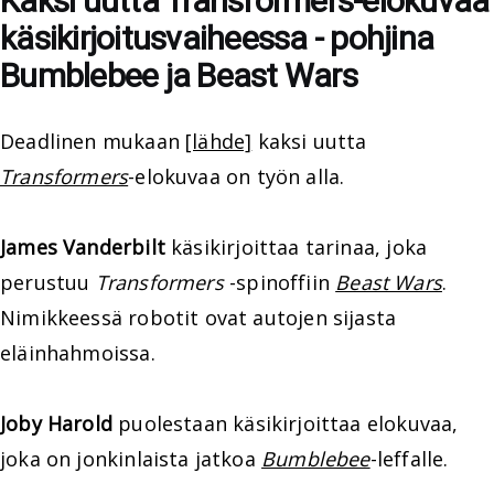
Kaksi uutta Transformers-elokuvaa
käsikirjoitusvaiheessa - pohjina
Bumblebee ja Beast Wars
Deadlinen mukaan
[lähde]
kaksi uutta
Transformers
-elokuvaa on työn alla.
James Vanderbilt
käsikirjoittaa tarinaa, joka
perustuu
Transformers
-spinoffiin
Beast Wars
.
Nimikkeessä robotit ovat autojen sijasta
eläinhahmoissa.
Joby Harold
puolestaan käsikirjoittaa elokuvaa,
joka on jonkinlaista jatkoa
Bumblebee
-leffalle.