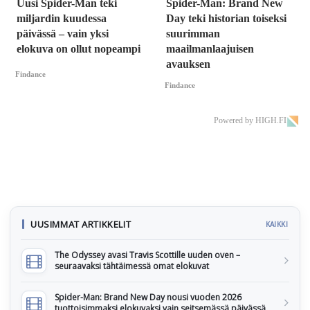
Uusi Spider-Man teki
Spider-Man: Brand New
miljardin kuudessa
Day teki historian toiseksi
päivässä – vain yksi
suurimman
elokuva on ollut nopeampi
maailmanlaajuisen
avauksen
Findance
Findance
Powered by HIGH.FI
UUSIMMAT ARTIKKELIT
KAIKKI
The Odyssey avasi Travis Scottille uuden oven –
seuraavaksi tähtäimessä omat elokuvat
Spider-Man: Brand New Day nousi vuoden 2026
tuottoisimmaksi elokuvaksi vain seitsemässä päivässä