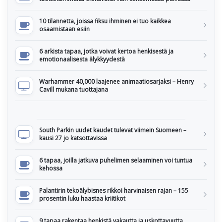
10 tilannetta, joissa fiksu ihminen ei tuo kaikkea
osaamistaan esiin
6 arkista tapaa, jotka voivat kertoa henkisestä ja
emotionaalisesta älykkyydestä
Warhammer 40,000 laajenee animaatiosarjaksi – Henry
Cavill mukana tuottajana
South Parkin uudet kaudet tulevat viimein Suomeen –
kausi 27 jo katsottavissa
6 tapaa, joilla jatkuva puhelimen selaaminen voi tuntua
kehossa
Palantirin tekoälybisnes rikkoi harvinaisen rajan – 155
prosentin luku haastaa kriitikot
9 tapaa rakentaa henkistä vakautta ja uskottavuutta