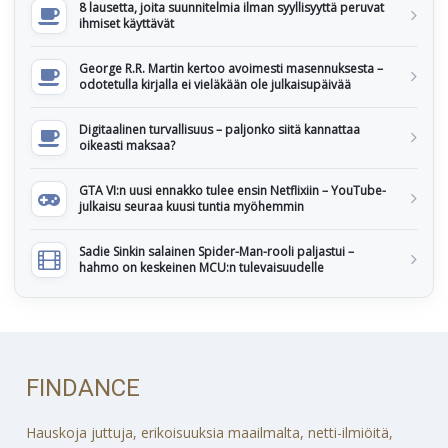
8 lausetta, joita suunnitelmia ilman syyllisyyttä peruvat
ihmiset käyttävät
George R.R. Martin kertoo avoimesti masennuksesta –
odotetulla kirjalla ei vieläkään ole julkaisupäivää
Digitaalinen turvallisuus – paljonko siitä kannattaa
oikeasti maksaa?
GTA VI:n uusi ennakko tulee ensin Netflixiin – YouTube-
julkaisu seuraa kuusi tuntia myöhemmin
Sadie Sinkin salainen Spider-Man-rooli paljastui –
hahmo on keskeinen MCU:n tulevaisuudelle
FINDANCE
Hauskoja juttuja, erikoisuuksia maailmalta, netti-ilmiöitä,