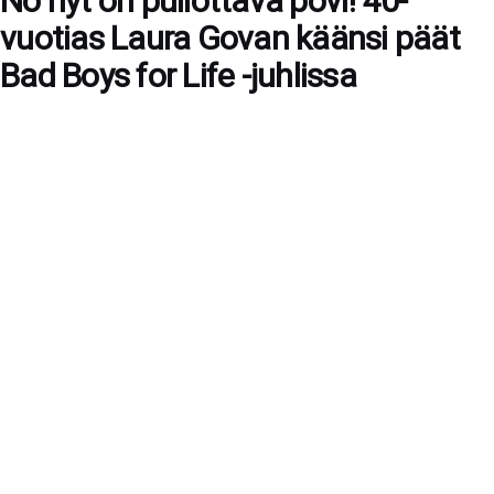
No nyt on pullottava povi! 40-
vuotias Laura Govan käänsi päät
Bad Boys for Life -juhlissa