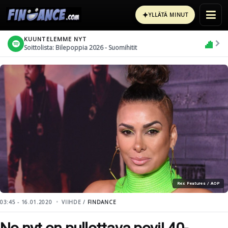
✦
YLLÄTÄ MINUT
KUUNTELEMME NYT
Soittolista: Bilepoppia 2026 - Suomihitit
Rex Features / AOP
03:45 - 16.01.2020
VIIHDE /
FINDANCE