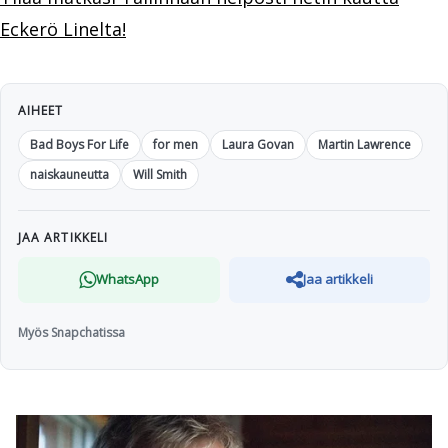
Eckerö Linelta!
AIHEET
Bad Boys For Life
for men
Laura Govan
Martin Lawrence
naiskauneutta
Will Smith
JAA ARTIKKELI
WhatsApp
Jaa artikkeli
Myös Snapchatissa