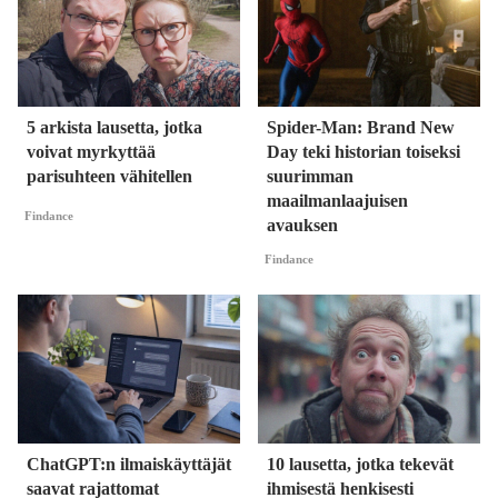
5 arkista lausetta, jotka
Spider-Man: Brand New
voivat myrkyttää
Day teki historian toiseksi
parisuhteen vähitellen
suurimman
maailmanlaajuisen
Findance
avauksen
Findance
ChatGPT:n ilmaiskäyttäjät
10 lausetta, jotka tekevät
saavat rajattomat
ihmisestä henkisesti