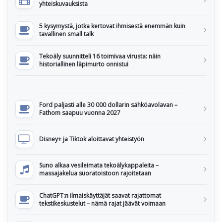
yhteiskuvauksista
5 kysymystä, jotka kertovat ihmisestä enemmän kuin
tavallinen small talk
Tekoäly suunnitteli 16 toimivaa virusta: näin
historiallinen läpimurto onnistui
Ford paljasti alle 30 000 dollarin sähköavolavan –
Fathom saapuu vuonna 2027
Disney+ ja Tiktok aloittavat yhteistyön
Suno alkaa vesileimata tekoälykappaleita –
massajakelua suoratoistoon rajoitetaan
ChatGPT:n ilmaiskäyttäjät saavat rajattomat
tekstikeskustelut – nämä rajat jäävät voimaan