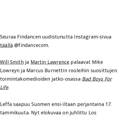
Seuraa Findancen uudistunutta Instagram-sivua
täällä
@findancecom.
Will Smith
ja
Martin Lawrence
palaavat Mike
Lowreyn ja Marcus Burnettin rooleihin suosittujen
toimintakomedioiden jatko-osassa
Bad Boys For
Life
.
Leffa saapuu Suomen ensi-iltaan perjantaina 17.
tammikuuta. Nyt elokuvaa on juhlittu Los