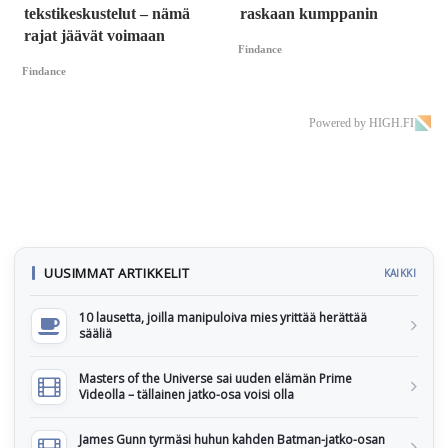
tekstikeskustelut – nämä
raskaan kumppanin
rajat jäävät voimaan
Findance
Findance
Powered by HIGH.FI
UUSIMMAT ARTIKKELIT
KAIKKI
10 lausetta, joilla manipuloiva mies yrittää herättää
sääliä
Masters of the Universe sai uuden elämän Prime
Videolla – tällainen jatko-osa voisi olla
James Gunn tyrmäsi huhun kahden Batman-jatko-osan