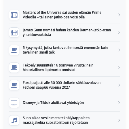
Masters of the Universe sai uuden elämän Prime
Videolla – tällainen jatko-osa voisi olla
James Gunn tyrmäsi huhun kahden Batman-jatko-osan
yhteiskuvauksista
5 kysymystä, jotka kertovat ihmisestä enemmän kuin
tavallinen small talk
Tekoäly suunnitteli 16 toimivaa virusta: näin
historiallinen läpimurto onnistui
Ford paljasti alle 30 000 dollarin sähköavolavan –
Fathom saapuu vuonna 2027
Disney+ ja Tiktok aloittavat yhteistyön
Suno alkaa vesileimata tekoälykappaleita –
massajakelua suoratoistoon rajoitetaan