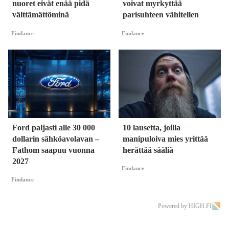
nuoret eivät enää pidä
voivat myrkyttää
välttämättöminä
parisuhteen vähitellen
Findance
Findance
Ford paljasti alle 30 000
10 lausetta, joilla
dollarin sähköavolavan –
manipuloiva mies yrittää
Fathom saapuu vuonna
herättää sääliä
2027
Findance
Findance
Powered by HIGH.FI