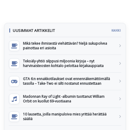
UUSIMMAT ARTIKKELIT
KAIKKI
Mikä tekee ihmisestä viehättävän? Neljä sukupolvea
painottaa eri asioita
Tekoäly-yhtiö silppusi miljoonia kirjoja – nyt
harvinaisteosten kohtalo pelottaa kirjakauppiaita
GTA 6:n ennakkotilaukset ovat ennennäkemättömällä
tasolla – Take-Two ei silti nostanut ennustettaan
Madonnan Ray of Light -albumin tuottanut William
Orbit on kuollut 69-vuotiaana
10 lausetta, joilla manipuloiva mies yrittää herättää
sääliä