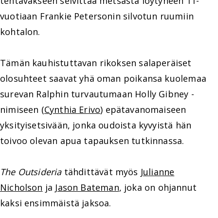
tehtäväkseen selvittää metsästä löytyneen 11-
vuotiaan Frankie Petersonin silvotun ruumiin
kohtalon.
Tämän kauhistuttavan rikoksen salaperäiset
olosuhteet saavat yhä oman poikansa kuolemaa
surevan Ralphin turvautumaan Holly Gibney -
nimiseen (
Cynthia Erivo
) epätavanomaiseen
yksityisetsivään, jonka oudoista kyvyistä hän
toivoo olevan apua tapauksen tutkinnassa.
The Outsideria
tähdittävät myös
Julianne
Nicholson
ja
Jason Bateman
, joka on ohjannut
kaksi ensimmäistä jaksoa.