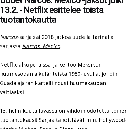
Uudet Narcos: Mexico -jaksot julki
13.2. - Netflix esittelee toista
tuotantokautta
Narcos
-sarja sai 2018 jatkoa uudella tarinalla
sarjassa
Narcos: Mexico
.
Netflix
-alkuperäissarja kertoo Meksikon
huumesodan alkulähteistä 1980-luvulla, jolloin
Guadalajaran kartelli nousi huumekaupan
valtiaaksi.
13. helmikuuta luvassa on vihdoin odotettu toinen
tuotantokausi! Sarjaa tähdittävät mm. Hollywood-