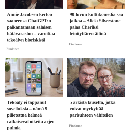
Annie Jacobsen kertoo
90-luvun kulttikomedia saa
saaneensa ChatGPT:n
jatkoa – Alicia Silverstone
paikantamaan salaisen
palaa Cheriksi
hätävaraston – varoittaa
teinityttären äitinä
tekoälyn bioriskistä
Findance
Findance
Tekoäly ei tappanut
5 arkista lausetta, jotka
sovelluksia – nämä 9
voivat myrkyttää
piilotettua helmeä
parisuhteen vähitellen
ratkaisevat oikeita arjen
Findance
pulmia