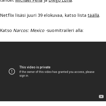
tähdet
Michael Pena
ja
Diego Luna
.
Netflix lisäsi juuri 39 elokuvaa, katso lista
täällä
.
Katso
Narcos: Mexico
-suomitraileri alla: