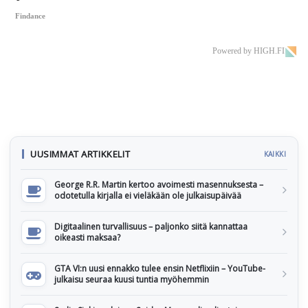
Findance
Powered by HIGH.FI
UUSIMMAT ARTIKKELIT
KAIKKI
George R.R. Martin kertoo avoimesti masennuksesta –
odotetulla kirjalla ei vieläkään ole julkaisupäivää
Digitaalinen turvallisuus – paljonko siitä kannattaa
oikeasti maksaa?
GTA VI:n uusi ennakko tulee ensin Netflixiin – YouTube-
julkaisu seuraa kuusi tuntia myöhemmin