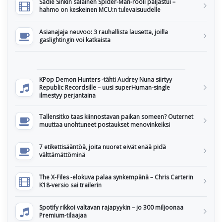
Sadie Sinkin salainen Spider-Man-rooli paljastui –
hahmo on keskeinen MCU:n tulevaisuudelle
Asianajaja neuvoo: 3 rauhallista lausetta, joilla
gaslightingin voi katkaista
KPop Demon Hunters -tähti Audrey Nuna siirtyy
Republic Recordsille – uusi superHuman-single
ilmestyy perjantaina
Tallensitko taas kiinnostavan paikan someen? Outernet
muuttaa unohtuneet postaukset menovinkeiksi
7 etikettisääntöä, joita nuoret eivät enää pidä
välttämättöminä
The X-Files -elokuva palaa synkempänä – Chris Carterin
K18-versio sai trailerin
Spotify rikkoi valtavan rajapyykin – jo 300 miljoonaa
Premium-tilaajaa