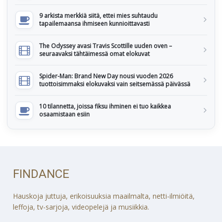
9 arkista merkkiä siitä, ettei mies suhtaudu
tapailemaansa ihmiseen kunnioittavasti
The Odyssey avasi Travis Scottille uuden oven –
seuraavaksi tähtäimessä omat elokuvat
Spider-Man: Brand New Day nousi vuoden 2026
tuottoisimmaksi elokuvaksi vain seitsemässä päivässä
10 tilannetta, joissa fiksu ihminen ei tuo kaikkea
osaamistaan esiin
FINDANCE
Hauskoja juttuja, erikoisuuksia maailmalta, netti-ilmiöitä,
leffoja, tv-sarjoja, videopelejä ja musiikkia.