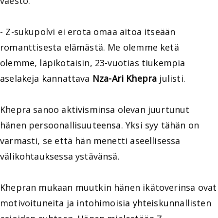
väestö.
- Z-sukupolvi ei erota omaa aitoa itseään
romanttisesta elämästä. Me olemme ketä
olemme, läpikotaisin, 23-vuotias tiukempia
aselakeja kannattava
Nza-Ari Khepra
julisti.
Khepra sanoo aktivisminsa olevan juurtunut
hänen persoonallisuuteensa. Yksi syy tähän on
varmasti, se että hän menetti aseellisessa
välikohtauksessa ystävänsä.
Khepran mukaan muutkin hänen ikätoverinsa ovat
motivoituneita ja intohimoisia yhteiskunnallisten