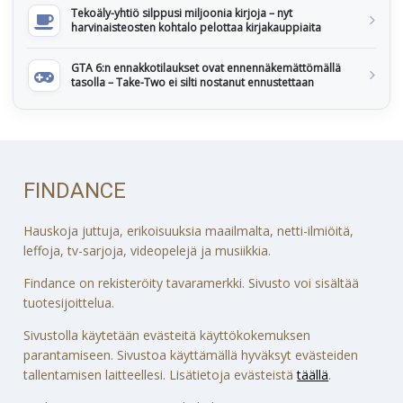
Tekoäly-yhtiö silppusi miljoonia kirjoja – nyt
harvinaisteosten kohtalo pelottaa kirjakauppiaita
GTA 6:n ennakkotilaukset ovat ennennäkemättömällä
tasolla – Take-Two ei silti nostanut ennustettaan
FINDANCE
Hauskoja juttuja, erikoisuuksia maailmalta, netti-ilmiöitä,
leffoja, tv-sarjoja, videopelejä ja musiikkia.
Findance on rekisteröity tavaramerkki. Sivusto voi sisältää
tuotesijoittelua.
Sivustolla käytetään evästeitä käyttökokemuksen
parantamiseen. Sivustoa käyttämällä hyväksyt evästeiden
tallentamisen laitteellesi. Lisätietoja evästeistä
täällä
.