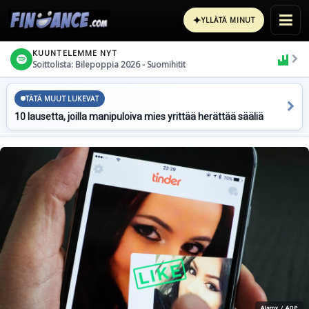
✦
YLLÄTÄ MINUT
KUUNTELEMME NYT
Soittolista: Bilepoppia 2026 - Suomihitit
TÄTÄ MUUT LUKEVAT
10 lausetta, joilla manipuloiva mies yrittää herättää sääliä
Alamy / AOP