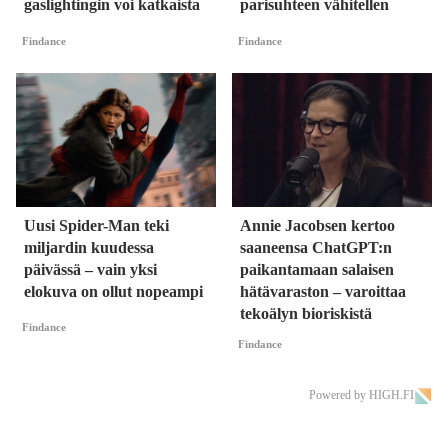
gaslightingin voi katkaista
parisuhteen vähitellen
Findance
Findance
Uusi Spider-Man teki
Annie Jacobsen kertoo
miljardin kuudessa
saaneensa ChatGPT:n
päivässä – vain yksi
paikantamaan salaisen
elokuva on ollut nopeampi
hätävaraston – varoittaa
tekoälyn bioriskistä
Findance
Findance
Powered by HIGH.FI