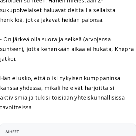
asioiden suhteen. Hänen mielestään Z-
sukupolvelaiset haluavat deittailla sellaista
henkilöä, jotka jakavat heidän palonsa.
- On järkeä olla suora ja selkeä (arvojensa
suhteen), jotta kenenkään aikaa ei hukata, Khepra
jatkoi.
Hän ei usko, että olisi nykyisen kumppaninsa
kanssa yhdessä, mikäli he eivät harjoittaisi
aktivismia ja tukisi toisiaan yhteiskunnallisissa
tavoitteissa.
AIHEET