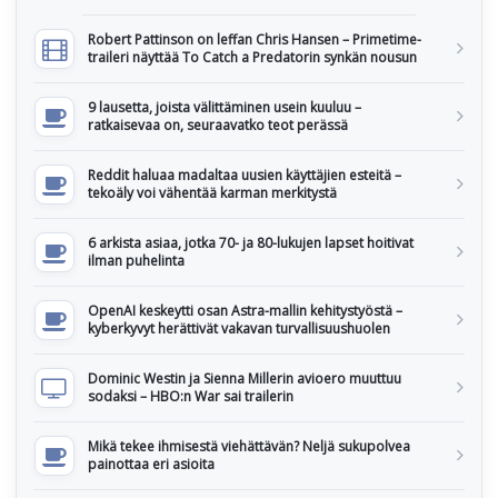
Robert Pattinson on leffan Chris Hansen – Primetime-
traileri näyttää To Catch a Predatorin synkän nousun
9 lausetta, joista välittäminen usein kuuluu –
ratkaisevaa on, seuraavatko teot perässä
Reddit haluaa madaltaa uusien käyttäjien esteitä –
tekoäly voi vähentää karman merkitystä
6 arkista asiaa, jotka 70- ja 80-lukujen lapset hoitivat
ilman puhelinta
OpenAI keskeytti osan Astra-mallin kehitystyöstä –
kyberkyvyt herättivät vakavan turvallisuushuolen
Dominic Westin ja Sienna Millerin avioero muuttuu
sodaksi – HBO:n War sai trailerin
Mikä tekee ihmisestä viehättävän? Neljä sukupolvea
painottaa eri asioita