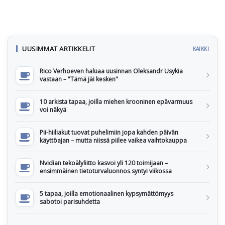
UUSIMMAT ARTIKKELIT
KAIKKI
Rico Verhoeven haluaa uusinnan Oleksandr Usykia
vastaan – "Tämä jäi kesken"
10 arkista tapaa, joilla miehen krooninen epävarmuus
voi näkyä
Pii-hiiliakut tuovat puhelimiin jopa kahden päivän
käyttöajan – mutta niissä piilee vaikea vaihtokauppa
Nvidian tekoälyliitto kasvoi yli 120 toimijaan –
ensimmäinen tietoturvaluonnos syntyi viikossa
5 tapaa, joilla emotionaalinen kypsymättömyys
sabotoi parisuhdetta