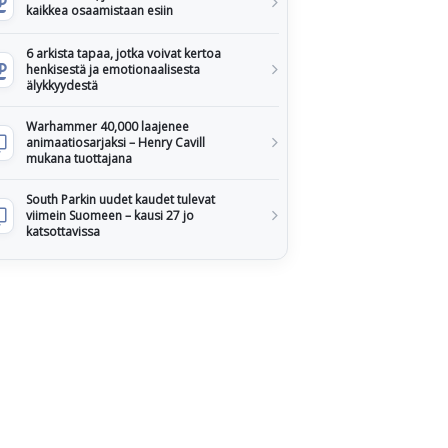
kaikkea osaamistaan esiin
6 arkista tapaa, jotka voivat kertoa
henkisestä ja emotionaalisesta
älykkyydestä
Warhammer 40,000 laajenee
animaatiosarjaksi – Henry Cavill
mukana tuottajana
South Parkin uudet kaudet tulevat
viimein Suomeen – kausi 27 jo
katsottavissa