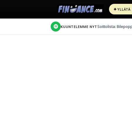
✦
YLLÄTÄ
Soittolista: Bilepop
KUUNTELEMME NYT