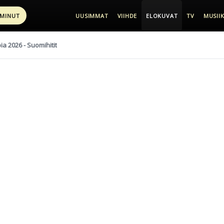
 MINUT
UUSIMMAT
VIIHDE
ELOKUVAT
TV
MUSIIK
pia 2026 - Suomihitit