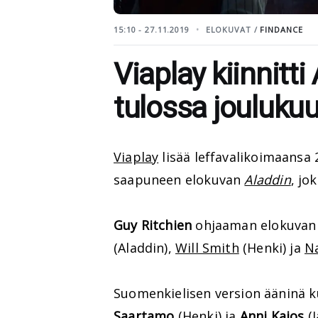
15:10 - 27.11.2019
ELOKUVAT /
FINDANCE
Viaplay kiinnitti
tulossa jouluku
Viaplay
lisää leffavalikoimaansa 
saapuneen elokuvan
Aladdin
, jo
Guy Ritchien
ohjaaman elokuvan
(Aladdin),
Will Smith
(Henki) ja
N
Suomenkielisen version ääninä 
Saartamo
(Henki) ja
Anni Kajos
(J