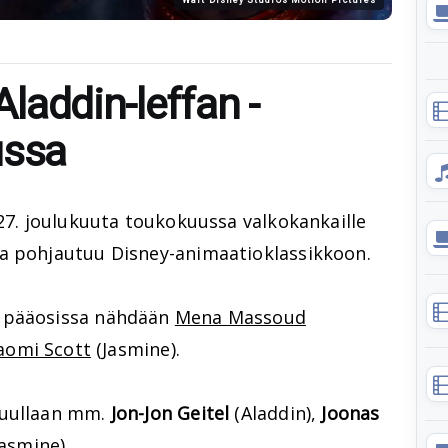
 Aladdin-leffan -
ussa
27. joulukuuta toukokuussa valkokankaille
ka pohjautuu Disney-animaatioklassikkoon.
 pääosissa nähdään
Mena Massoud
aomi Scott
(Jasmine).
kuullaan mm.
Jon-Jon Geitel
(Aladdin),
Joonas
asmine).