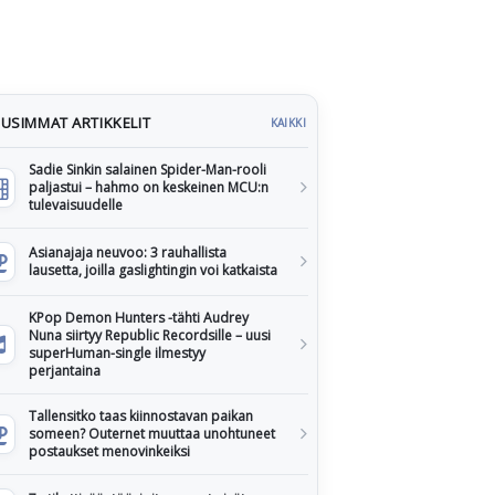
USIMMAT ARTIKKELIT
KAIKKI
Sadie Sinkin salainen Spider-Man-rooli
paljastui – hahmo on keskeinen MCU:n
tulevaisuudelle
Asianajaja neuvoo: 3 rauhallista
lausetta, joilla gaslightingin voi katkaista
KPop Demon Hunters -tähti Audrey
Nuna siirtyy Republic Recordsille – uusi
superHuman-single ilmestyy
perjantaina
Tallensitko taas kiinnostavan paikan
someen? Outernet muuttaa unohtuneet
postaukset menovinkeiksi