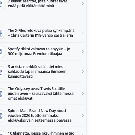
7 etikettisääntöä, joita nuoret eivät
enää pidä välttämättöminä
The X-Files -elokuva palaa synkempänä
– Chris Carterin K18-versio sai trailerin
Spotify rikkoi valtavan rajapyykin – jo
300 miljoonaa Premium-tilaajaa
9 arkista merkkiä siitä, ettei mies
suhtaudu tapailemaansa ihmiseen
kunnioittavasti
The Odyssey avasi Travis Scottille
uuden oven – seuraavaksi tähtäimessä
omat elokuvat
Spider-Man: Brand New Day nousi
vuoden 2026 tuottoisimmaksi
elokuvaksi vain seitsemässä päivässä
10 tilannetta, joissa fiksu ihminen ei tuo