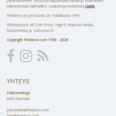
parantamiseen. Sivustoa käyttämällä hyväksyt evästeiden
tallentamisen laitteellesi. Lisätietoja evästeistä
täällä
.
Findance on perustettu 20. huhtikuuta 1998.
Yhteistyössä: All Over Press, High.fi, Improve Media,
Nostemedia ja Turbovisio.fi.
Copyright Findance.com 1998 - 2026
YHTEYS
Päätoimittaja:
Antti Niemelä
juttuvinkki@findance.com
info@findance.com