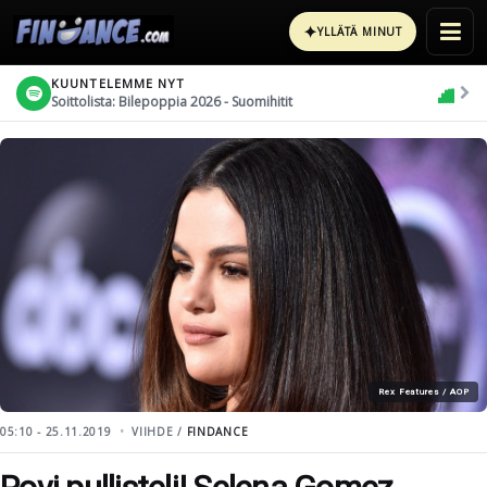
✦
YLLÄTÄ MINUT
KUUNTELEMME NYT
Soittolista: Bilepoppia 2026 - Suomihitit
Rex Features / AOP
05:10 - 25.11.2019
VIIHDE /
FINDANCE