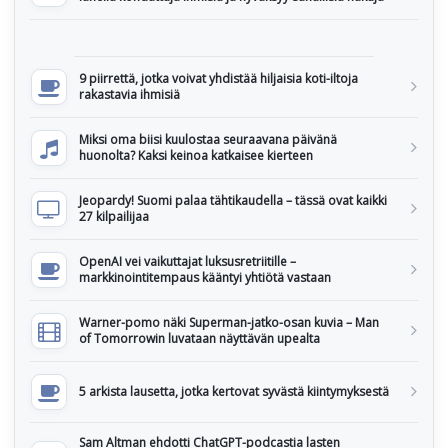
9 piirrettä, jotka voivat yhdistää hiljaisia koti-iltoja
rakastavia ihmisiä
Miksi oma biisi kuulostaa seuraavana päivänä
huonolta? Kaksi keinoa katkaisee kierteen
Jeopardy! Suomi palaa tähtikaudella – tässä ovat kaikki
27 kilpailijaa
OpenAI vei vaikuttajat luksusretriitille –
markkinointitempaus kääntyi yhtiötä vastaan
Warner-pomo näki Superman-jatko-osan kuvia – Man
of Tomorrowin luvataan näyttävän upealta
5 arkista lausetta, jotka kertovat syvästä kiintymyksestä
Sam Altman ehdotti ChatGPT-podcastia lasten