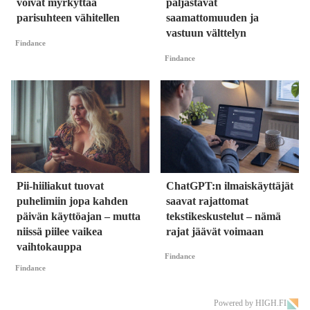
voivat myrkyttää
paljastavat
parisuhteen vähitellen
saamattomuuden ja
vastuun välttelyn
Findance
Findance
Pii-hiiliakut tuovat
ChatGPT:n ilmaiskäyttäjät
puhelimiin jopa kahden
saavat rajattomat
päivän käyttöajan – mutta
tekstikeskustelut – nämä
niissä piilee vaikea
rajat jäävät voimaan
vaihtokauppa
Findance
Findance
Powered by HIGH.FI