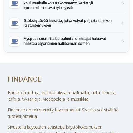
koulumatkalle – vastakommentti keräsi yli
kymmenkertaisesti tykkäyksiä
6 töksäyttävää lausetta, jotka voivat paljastaa heikon
itsetuntemuksen
Myspace suunnittelee paluuta: omistajat haluavat
haastaa algoritmien hallitseman somen
FINDANCE
Hauskoja juttuja, erikoisuuksia maailmalta, netti-ilmiöitä,
leffoja, tv-sarjoja, videopelejä ja musiikkia.
Findance on rekisteröity tavaramerkki. Sivusto voi sisältää
tuotesijoittelua.
Sivustolla käytetään evästeitä käyttökokemuksen