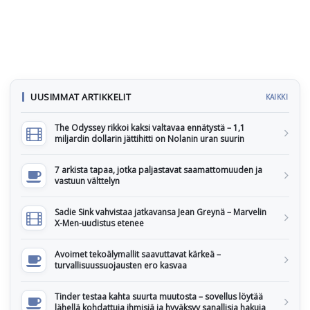
UUSIMMAT ARTIKKELIT
KAIKKI
The Odyssey rikkoi kaksi valtavaa ennätystä – 1,1
miljardin dollarin jättihitti on Nolanin uran suurin
7 arkista tapaa, jotka paljastavat saamattomuuden ja
vastuun välttelyn
Sadie Sink vahvistaa jatkavansa Jean Greynä – Marvelin
X-Men-uudistus etenee
Avoimet tekoälymallit saavuttavat kärkeä –
turvallisuussuojausten ero kasvaa
Tinder testaa kahta suurta muutosta – sovellus löytää
lähellä kohdattuja ihmisiä ja hyväksyy sanallisia hakuja