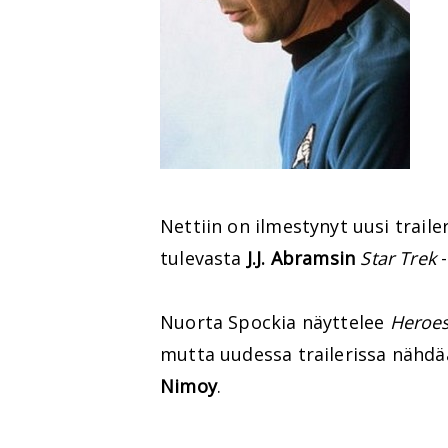
Nettiin on ilmestynyt uusi trail
tulevasta
J.J. Abramsin
Star Trek
-
Nuorta Spockia näyttelee
Heroe
mutta uudessa trailerissa nähd
Nimoy
.