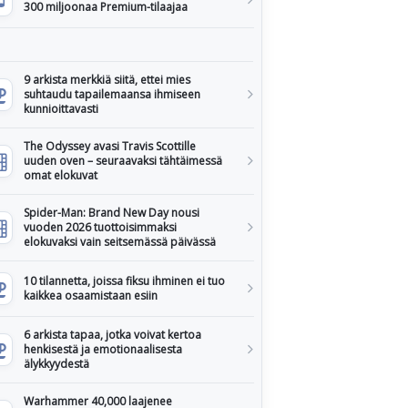
300 miljoonaa Premium-tilaajaa
9 arkista merkkiä siitä, ettei mies
suhtaudu tapailemaansa ihmiseen
kunnioittavasti
The Odyssey avasi Travis Scottille
uuden oven – seuraavaksi tähtäimessä
omat elokuvat
Spider-Man: Brand New Day nousi
vuoden 2026 tuottoisimmaksi
elokuvaksi vain seitsemässä päivässä
10 tilannetta, joissa fiksu ihminen ei tuo
kaikkea osaamistaan esiin
6 arkista tapaa, jotka voivat kertoa
henkisestä ja emotionaalisesta
älykkyydestä
Warhammer 40,000 laajenee