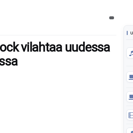
U
ock vilahtaa uudessa
issa