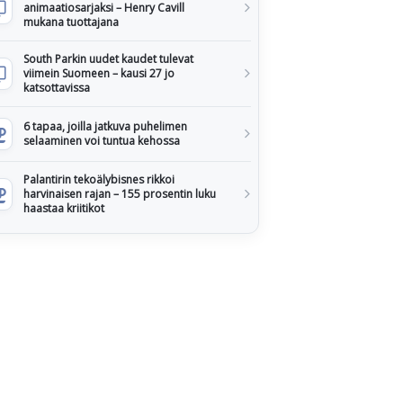
animaatiosarjaksi – Henry Cavill
mukana tuottajana
South Parkin uudet kaudet tulevat
viimein Suomeen – kausi 27 jo
katsottavissa
6 tapaa, joilla jatkuva puhelimen
selaaminen voi tuntua kehossa
Palantirin tekoälybisnes rikkoi
harvinaisen rajan – 155 prosentin luku
haastaa kriitikot