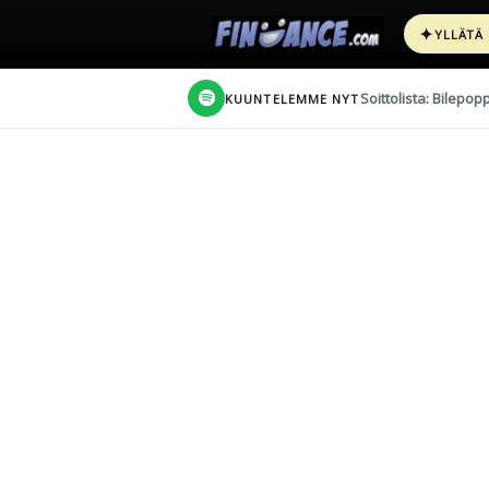
✦
YLLÄTÄ
Soittolista: Bilepop
KUUNTELEMME NYT