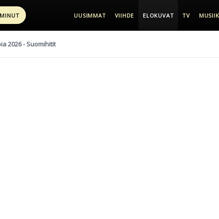
 MINUT
UUSIMMAT
VIIHDE
ELOKUVAT
TV
MUSIIK
pia 2026 - Suomihitit