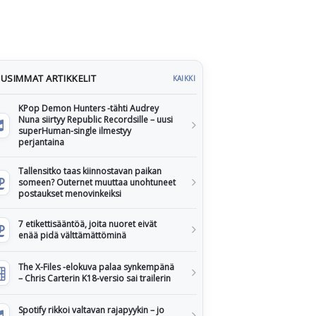
USIMMAT ARTIKKELIT
KAIKKI
KPop Demon Hunters -tähti Audrey
Nuna siirtyy Republic Recordsille – uusi
superHuman-single ilmestyy
perjantaina
Tallensitko taas kiinnostavan paikan
someen? Outernet muuttaa unohtuneet
postaukset menovinkeiksi
7 etikettisääntöä, joita nuoret eivät
enää pidä välttämättöminä
The X-Files -elokuva palaa synkempänä
– Chris Carterin K18-versio sai trailerin
Spotify rikkoi valtavan rajapyykin – jo