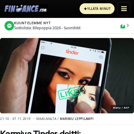
✦
YLLÄTÄ MINUT
KUUNTELEMME NYT
Soittolista: Bilepoppia 2026 - Suomihitit
Alamy / AOP
21:10 - 07.11.2019
MAAILMALTA /
MARKKU LEPPILAMPI