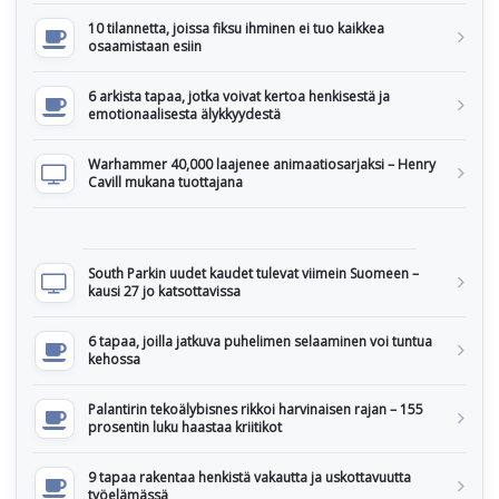
10 tilannetta, joissa fiksu ihminen ei tuo kaikkea
osaamistaan esiin
6 arkista tapaa, jotka voivat kertoa henkisestä ja
emotionaalisesta älykkyydestä
Warhammer 40,000 laajenee animaatiosarjaksi – Henry
Cavill mukana tuottajana
South Parkin uudet kaudet tulevat viimein Suomeen –
kausi 27 jo katsottavissa
6 tapaa, joilla jatkuva puhelimen selaaminen voi tuntua
kehossa
Palantirin tekoälybisnes rikkoi harvinaisen rajan – 155
prosentin luku haastaa kriitikot
9 tapaa rakentaa henkistä vakautta ja uskottavuutta
työelämässä