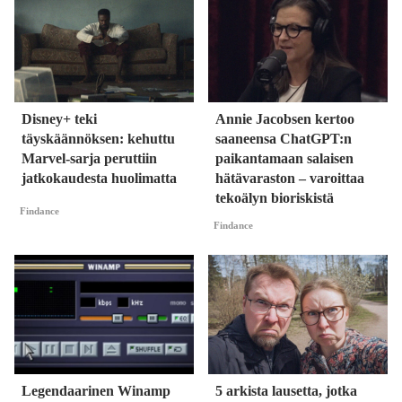
Disney+ teki
Annie Jacobsen kertoo
täyskäännöksen: kehuttu
saaneensa ChatGPT:n
Marvel-sarja peruttiin
paikantamaan salaisen
jatkokaudesta huolimatta
hätävaraston – varoittaa
tekoälyn bioriskistä
Findance
Findance
Legendaarinen Winamp
5 arkista lausetta, jotka