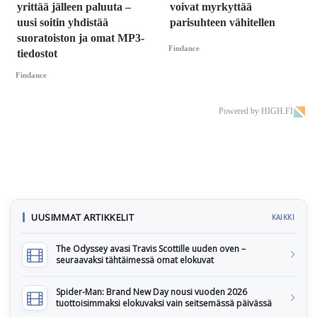
yrittää jälleen paluuta –
voivat myrkyttää
uusi soitin yhdistää
parisuhteen vähitellen
suoratoiston ja omat MP3-
Findance
tiedostot
Findance
Powered by HIGH.FI
UUSIMMAT ARTIKKELIT
KAIKKI
The Odyssey avasi Travis Scottille uuden oven –
seuraavaksi tähtäimessä omat elokuvat
Spider-Man: Brand New Day nousi vuoden 2026
tuottoisimmaksi elokuvaksi vain seitsemässä päivässä