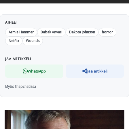
AIHEET
Armie Hammer
Babak Anvari
Dakota Johnson
horror
Netflix
Wounds
JAA ARTIKKELI
WhatsApp
Jaa artikkeli
Myös Snapchatissa