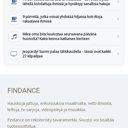
lähellä kohdattuja ihmisiä ja hyväksyy sanallisia hakuja
9 piirrettä, jotka voivat yhdistää hiljaisia koti-iltoja
rakastavia ihmisiä
Miksi oma biisi kuulostaa seuraavana päivänä
huonolta? Kaksi keinoa katkaisee kierteen
Jeopardy! Suomi palaa tähtikaudella – tässä ovat kaikki
27 kilpailijaa
FINDANCE
Hauskoja juttuja, erikoisuuksia maailmalta, netti-ilmiöitä,
leffoja, tv-sarjoja, videopelejä ja musiikkia.
Findance on rekisteröity tavaramerkki. Sivusto voi sisältää
tuotesijoittelua.