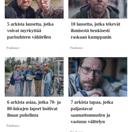
5 arkista lausetta, jotka
10 lausetta, jotka tekevät
voivat myrkyttää
ihmisestä henkisesti
parisuhteen vähitellen
raskaan kumppanin
Findance
Findance
6 arkista asiaa, jotka 70- ja
7 arkista tapaa, jotka
80-lukujen lapset hoitivat
paljastavat
ilman puhelinta
saamattomuuden ja
vastuun välttelyn
Findance