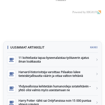
Findance
Powered by HIGH.FI
UUSIMMAT ARTIKKELIT
KAIKKI
11 kohteliasta tapaa kyseenalaistaa työkaverin ajatus
ilman loukkausta
Harvard-historioitsija varoittaa: Piilaakso lukee
tieteiskirjallisuutta väärin ja ottaa valtion tehtäviä
Yhdysvalloissa kehitetään humanoideja sotatehtäviin –
yhtiö olisi valmis myös aseistamaan ne
Harry Potter -tähti sai OnlyFansissa noin 15 000 puntaa
yhtenä päivänä