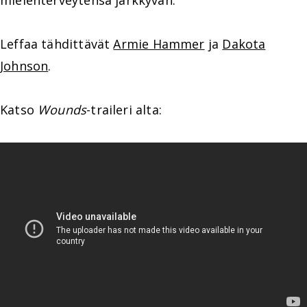
mielenterveytensä järkkyvän.
Leffaa tähdittävät
Armie Hammer
ja
Dakota
Johnson
.
Katso
Wounds
-traileri alta: