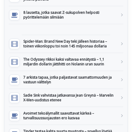
8 lausetta, jotka saavat Z-sukupolven helposti
pyörittelemään silmiään
Spider-Man: Brand New Day teki jälleen historiaa –
toinen viikonloppu toi noin 145 miljoonaa dollaria
The Odyssey rikkoi kaksi valtavaa ennätystä – 1,1
miljardin dollarin jättihitti on Nolanin uran suurin
7 arkista tapaa, jotka paljastavat saamattomuuden ja
vastuun välttelyn
Sadie Sink vahvistaa jatkavansa Jean Greynä – Marvelin
X-Men-uudistus etenee
Avoimet tekoälymallit saavuttavat kärkeä –
turvallisuussuojausten ero kasvaa
Tinder testaa kahta suurta muutosta – sovellus löytää