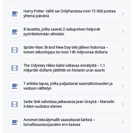
Harry Potter -tähti sai OnlyFansissa noin 15 000 puntaa
yhtenä päivänä
8 lausetta, jotka saavat Z-sukupolven helposti
pyörittelemään silmiään
Spider-Man: Brand New Day teki jälleen historiaa –
toinen viikonloppu toi noin 145 miljoonaa dollaria
The Odyssey rikkoi kaksi valtavaa ennätystä – 1,1
miljardin dollarin jättihitti on Nolanin uran suurin
7 arkista tapaa, jotka paljastavat saamattomuuden ja
vastuun välttelyn
Sadie Sink vahvistaa jatkavansa Jean Greynä – Marvelin
X-Men-uudistus etenee
Avoimet tekoälymallit saavuttavat kärkeä –
turvallisuussuojausten ero kasvaa