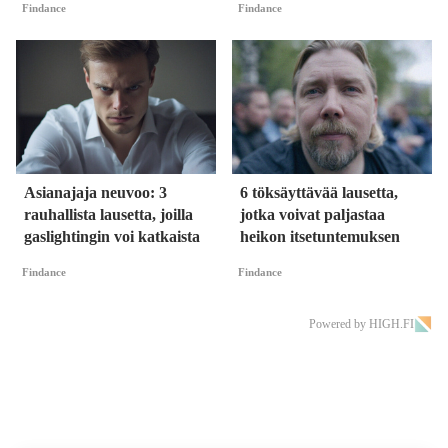
Findance
Findance
Asianajaja neuvoo: 3
6 töksäyttävää lausetta,
rauhallista lausetta, joilla
jotka voivat paljastaa
gaslightingin voi katkaista
heikon itsetuntemuksen
Findance
Findance
Powered by HIGH.FI