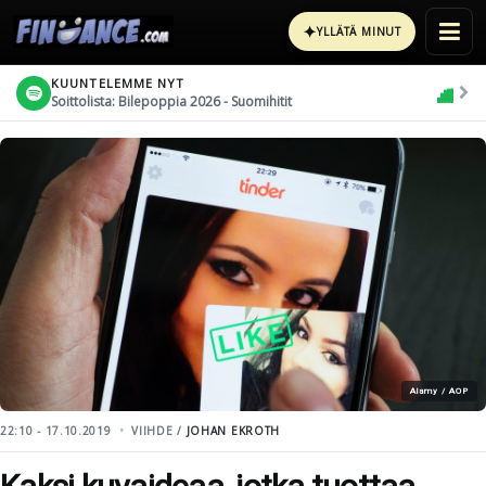
✦
YLLÄTÄ MINUT
KUUNTELEMME NYT
Soittolista: Bilepoppia 2026 - Suomihitit
Alamy / AOP
22:10 - 17.10.2019
VIIHDE /
JOHAN EKROTH