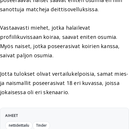
poseeraavat naiset saavat eniten osumia eli niin
sanottuja matcheja deittisovelluksissa.
Vastaavasti miehet, jotka halailevat
profiilikuvissaan koiraa, saavat eniten osumia.
Myös naiset, jotka poseerasivat koirien kanssa,
saivat paljon osumia.
Jotta tulokset olivat vertailukelpoisia, samat mies-
ja naismallit poseerasivat 18 eri kuvassa, joissa
jokaisessa oli eri skenaario.
AIHEET
nettideittailu
Tinder