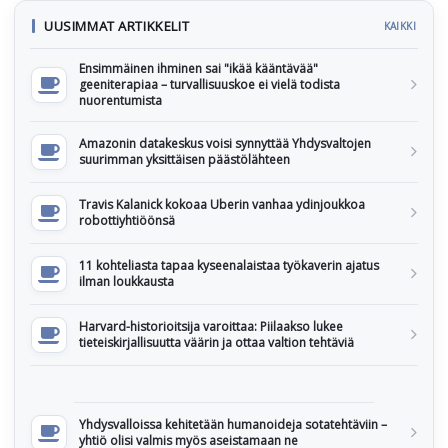
UUSIMMAT ARTIKKELIT
KAIKKI
Ensimmäinen ihminen sai "ikää kääntävää"
geeniterapiaa – turvallisuuskoe ei vielä todista
nuorentumista
Amazonin datakeskus voisi synnyttää Yhdysvaltojen
suurimman yksittäisen päästölähteen
Travis Kalanick kokoaa Uberin vanhaa ydinjoukkoa
robottiyhtiöönsä
11 kohteliasta tapaa kyseenalaistaa työkaverin ajatus
ilman loukkausta
Harvard-historioitsija varoittaa: Piilaakso lukee
tieteiskirjallisuutta väärin ja ottaa valtion tehtäviä
Yhdysvalloissa kehitetään humanoideja sotatehtäviin –
yhtiö olisi valmis myös aseistamaan ne