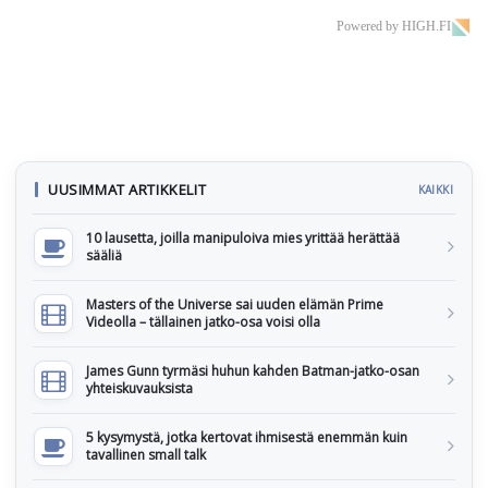
Powered by HIGH.FI
UUSIMMAT ARTIKKELIT
KAIKKI
10 lausetta, joilla manipuloiva mies yrittää herättää
sääliä
Masters of the Universe sai uuden elämän Prime
Videolla – tällainen jatko-osa voisi olla
James Gunn tyrmäsi huhun kahden Batman-jatko-osan
yhteiskuvauksista
5 kysymystä, jotka kertovat ihmisestä enemmän kuin
tavallinen small talk