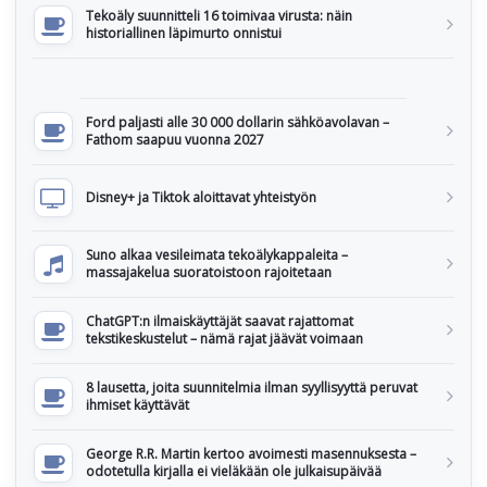
Tekoäly suunnitteli 16 toimivaa virusta: näin
historiallinen läpimurto onnistui
Ford paljasti alle 30 000 dollarin sähköavolavan –
Fathom saapuu vuonna 2027
Disney+ ja Tiktok aloittavat yhteistyön
Suno alkaa vesileimata tekoälykappaleita –
massajakelua suoratoistoon rajoitetaan
ChatGPT:n ilmaiskäyttäjät saavat rajattomat
tekstikeskustelut – nämä rajat jäävät voimaan
8 lausetta, joita suunnitelmia ilman syyllisyyttä peruvat
ihmiset käyttävät
George R.R. Martin kertoo avoimesti masennuksesta –
odotetulla kirjalla ei vieläkään ole julkaisupäivää