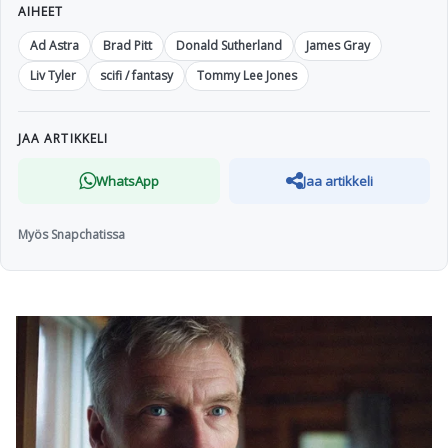
AIHEET
Ad Astra
Brad Pitt
Donald Sutherland
James Gray
Liv Tyler
scifi / fantasy
Tommy Lee Jones
JAA ARTIKKELI
WhatsApp
Jaa artikkeli
Myös Snapchatissa