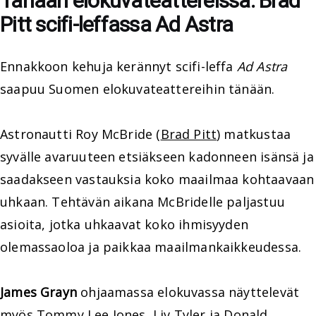
Tänään elokuvateattereissa: Brad
Pitt scifi-leffassa Ad Astra
Ennakkoon kehuja kerännyt scifi-leffa
Ad Astra
saapuu Suomen elokuvateattereihin tänään.
Astronautti Roy McBride (
Brad Pitt
) matkustaa
syvälle avaruuteen etsiäkseen kadonneen isänsä ja
saadakseen vastauksia koko maailmaa kohtaavaan
uhkaan. Tehtävän aikana McBridelle paljastuu
asioita, jotka uhkaavat koko ihmisyyden
olemassaoloa ja paikkaa maailmankaikkeudessa.
James Grayn
ohjaamassa elokuvassa näyttelevät
myös
Tommy Lee Jones
,
Liv Tyler
ja
Donald