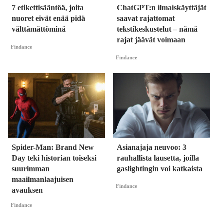
7 etikettisääntöä, joita
ChatGPT:n ilmaiskäyttäjät
nuoret eivät enää pidä
saavat rajattomat
välttämättöminä
tekstikeskustelut – nämä
rajat jäävät voimaan
Findance
Findance
Spider-Man: Brand New
Asianajaja neuvoo: 3
Day teki historian toiseksi
rauhallista lausetta, joilla
suurimman
gaslightingin voi katkaista
maailmanlaajuisen
Findance
avauksen
Findance