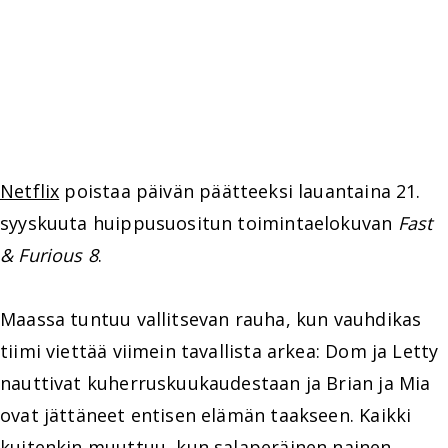
Netflix
poistaa päivän päätteeksi lauantaina 21.
syyskuuta huippusuositun toimintaelokuvan
Fast
& Furious 8
.
Maassa tuntuu vallitsevan rauha, kun vauhdikas
tiimi viettää viimein tavallista arkea: Dom ja Letty
nauttivat kuherruskuukaudestaan ja Brian ja Mia
ovat jättäneet entisen elämän taakseen. Kaikki
kuitenkin muuttuu, kun salaperäinen nainen