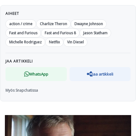
AIHEET
action / crime
Charlize Theron
Dwayne Johnson
Fast and Furious
Fast and Furious 8
Jason Statham
Michelle Rodriguez
Netflix
Vin Diesel
JAA ARTIKKELI
WhatsApp
Jaa artikkeli
Myös Snapchatissa