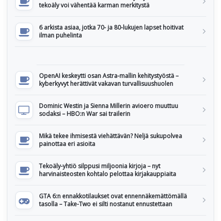
tekoäly voi vähentää karman merkitystä
6 arkista asiaa, jotka 70- ja 80-lukujen lapset hoitivat
ilman puhelinta
OpenAI keskeytti osan Astra-mallin kehitystyöstä –
kyberkyvyt herättivät vakavan turvallisuushuolen
Dominic Westin ja Sienna Millerin avioero muuttuu
sodaksi – HBO:n War sai trailerin
Mikä tekee ihmisestä viehättävän? Neljä sukupolvea
painottaa eri asioita
Tekoäly-yhtiö silppusi miljoonia kirjoja – nyt
harvinaisteosten kohtalo pelottaa kirjakauppiaita
GTA 6:n ennakkotilaukset ovat ennennäkemättömällä
tasolla – Take-Two ei silti nostanut ennustettaan