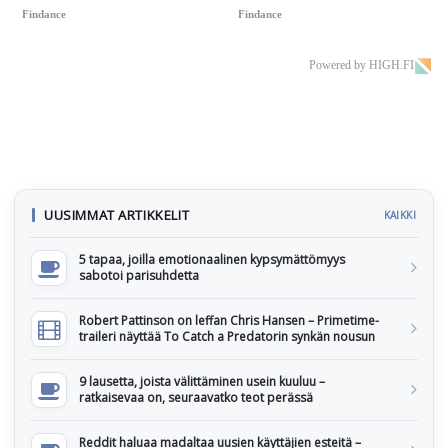
Findance
Findance
Powered by HIGH.FI
UUSIMMAT ARTIKKELIT
KAIKKI
5 tapaa, joilla emotionaalinen kypsymättömyys
sabotoi parisuhdetta
Robert Pattinson on leffan Chris Hansen – Primetime-
traileri näyttää To Catch a Predatorin synkän nousun
9 lausetta, joista välittäminen usein kuuluu –
ratkaisevaa on, seuraavatko teot perässä
Reddit haluaa madaltaa uusien käyttäjien esteitä –