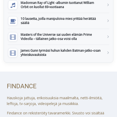
Madonnan Ray of Light -albumin tuottanut William
Orbit on kuollut 69-vuotiaana
10 lausetta, joilla manipuloiva mies yrittää herättää
sääliä
Masters of the Universe sai uuden elämän Prime
Videolla – tällainen jatko-osa voisi olla
James Gunn tyrmäsi huhun kahden Batman-jatko-osan
yhteiskuvauksista
FINDANCE
Hauskoja juttuja, erikoisuuksia maailmalta, netti-ilmiöitä,
leffoja, tv-sarjoja, videopelejä ja musiikkia.
Findance on rekisteröity tavaramerkki. Sivusto voi sisältää