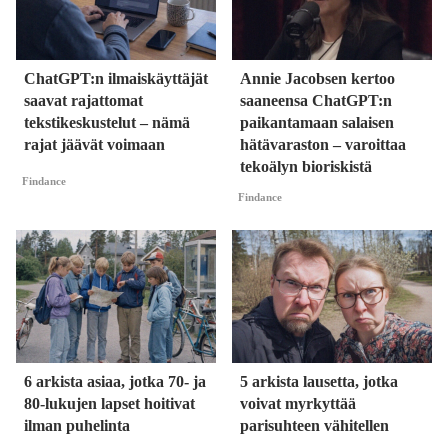
ChatGPT:n ilmaiskäyttäjät
Annie Jacobsen kertoo
saavat rajattomat
saaneensa ChatGPT:n
tekstikeskustelut – nämä
paikantamaan salaisen
rajat jäävät voimaan
hätävaraston – varoittaa
tekoälyn bioriskistä
Findance
Findance
6 arkista asiaa, jotka 70- ja
5 arkista lausetta, jotka
80-lukujen lapset hoitivat
voivat myrkyttää
ilman puhelinta
parisuhteen vähitellen