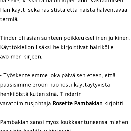
naiselle, koska tämä oli lopettanut vastaamisen.
Hän käytti sekä rasistista että naista halventavaa
termiä.
Tinder oli asian suhteen poikkeuksellinen julkinen.
Käyttökiellon lisäksi he kirjoittivat häirikölle
avoimen kirjeen.
- Työskentelemme joka päivä sen eteen, että
pääsisimme eroon huonosti käyttäytyvistä
henkilöistä kuten sinä, Tinderin
varatoimitusjohtaja
Rosette Pambakian
kirjoitti.
Pambakian sanoi myös loukkaantuneensa miehen