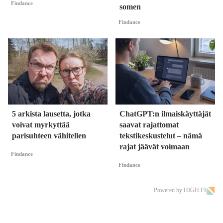
Findance
somen
Findance
5 arkista lausetta, jotka
ChatGPT:n ilmaiskäyttäjät
voivat myrkyttää
saavat rajattomat
parisuhteen vähitellen
tekstikeskustelut – nämä
rajat jäävät voimaan
Findance
Findance
Powered by HIGH.FI