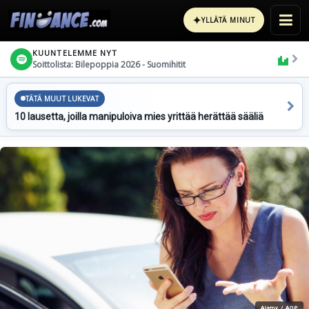
✦
YLLÄTÄ MINUT
KUUNTELEMME NYT
Soittolista: Bilepoppia 2026 - Suomihitit
TÄTÄ MUUT LUKEVAT
10 lausetta, joilla manipuloiva mies yrittää herättää sääliä
Alamy / AOP