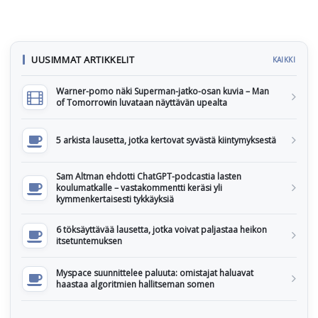
UUSIMMAT ARTIKKELIT
KAIKKI
Warner-pomo näki Superman-jatko-osan kuvia – Man
of Tomorrowin luvataan näyttävän upealta
5 arkista lausetta, jotka kertovat syvästä kiintymyksestä
Sam Altman ehdotti ChatGPT-podcastia lasten
koulumatkalle – vastakommentti keräsi yli
kymmenkertaisesti tykkäyksiä
6 töksäyttävää lausetta, jotka voivat paljastaa heikon
itsetuntemuksen
Myspace suunnittelee paluuta: omistajat haluavat
haastaa algoritmien hallitseman somen