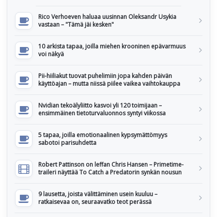
Rico Verhoeven haluaa uusinnan Oleksandr Usykia
vastaan – "Tämä jäi kesken"
10 arkista tapaa, joilla miehen krooninen epävarmuus
voi näkyä
Pii-hiiliakut tuovat puhelimiin jopa kahden päivän
käyttöajan – mutta niissä piilee vaikea vaihtokauppa
Nvidian tekoälyliitto kasvoi yli 120 toimijaan –
ensimmäinen tietoturvaluonnos syntyi viikossa
5 tapaa, joilla emotionaalinen kypsymättömyys
sabotoi parisuhdetta
Robert Pattinson on leffan Chris Hansen – Primetime-
traileri näyttää To Catch a Predatorin synkän nousun
9 lausetta, joista välittäminen usein kuuluu –
ratkaisevaa on, seuraavatko teot perässä