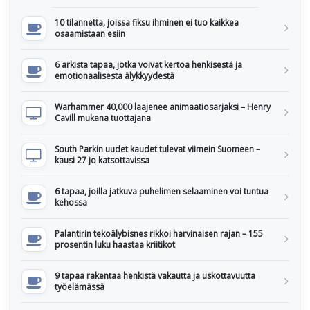
10 tilannetta, joissa fiksu ihminen ei tuo kaikkea
osaamistaan esiin
6 arkista tapaa, jotka voivat kertoa henkisestä ja
emotionaalisesta älykkyydestä
Warhammer 40,000 laajenee animaatiosarjaksi – Henry
Cavill mukana tuottajana
South Parkin uudet kaudet tulevat viimein Suomeen –
kausi 27 jo katsottavissa
6 tapaa, joilla jatkuva puhelimen selaaminen voi tuntua
kehossa
Palantirin tekoälybisnes rikkoi harvinaisen rajan – 155
prosentin luku haastaa kriitikot
9 tapaa rakentaa henkistä vakautta ja uskottavuutta
työelämässä