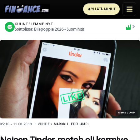
✦
YLLÄTÄ MINUT
KUUNTELEMME NYT
Soittolista: Bilepoppia 2026 - Suomihitit
Alamy / AOP
05:10 - 11.08.2019
VIIHDE /
MARKKU LEPPILAMPI