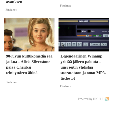
avauksen
Findance
Findance
90-luvun kulttikomedia saa
Legendaarinen Winamp
jatkoa – Alicia Silverstone
yrittää jälleen paluuta –
palaa Cheriksi
uusi soitin yhdistää
teinityttären äitinä
suoratoiston ja omat MP3-
tiedostot
Findance
Findance
Powered by HIGH.FI