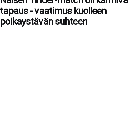
Naisen Tinder-match oli karmiva
tapaus - vaatimus kuolleen
poikaystävän suhteen