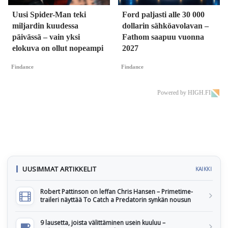
Uusi Spider-Man teki
Ford paljasti alle 30 000
miljardin kuudessa
dollarin sähköavolavan –
päivässä – vain yksi
Fathom saapuu vuonna
elokuva on ollut nopeampi
2027
Findance
Findance
Powered by HIGH.FI
UUSIMMAT ARTIKKELIT
KAIKKI
Robert Pattinson on leffan Chris Hansen – Primetime-
traileri näyttää To Catch a Predatorin synkän nousun
9 lausetta, joista välittäminen usein kuuluu –