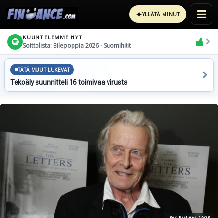
✦
YLLÄTÄ MINUT
KUUNTELEMME NYT
Soittolista: Bilepoppia 2026 - Suomihitit
TÄTÄ MUUT LUKEVAT
Tekoäly suunnitteli 16 toimivaa virusta
Rex Features / AOP