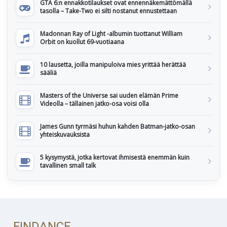
GTA 6:n ennakkotilaukset ovat ennennäkemättömällä
tasolla – Take-Two ei silti nostanut ennustettaan
Madonnan Ray of Light -albumin tuottanut William
Orbit on kuollut 69-vuotiaana
10 lausetta, joilla manipuloiva mies yrittää herättää
sääliä
Masters of the Universe sai uuden elämän Prime
Videolla – tällainen jatko-osa voisi olla
James Gunn tyrmäsi huhun kahden Batman-jatko-osan
yhteiskuvauksista
5 kysymystä, jotka kertovat ihmisestä enemmän kuin
tavallinen small talk
FINDANCE