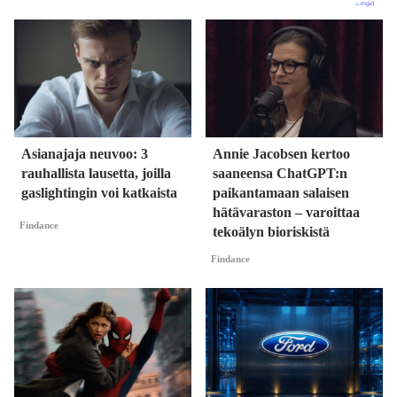
Asianajaja neuvoo: 3
Annie Jacobsen kertoo
rauhallista lausetta, joilla
saaneensa ChatGPT:n
gaslightingin voi katkaista
paikantamaan salaisen
hätävaraston – varoittaa
Findance
tekoälyn bioriskistä
Findance