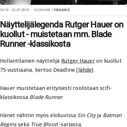
10:10 - 25.07.2019
ELOKUVAT /
FINDANCE
Näyttelijälegenda Rutger Hauer on
kuollut - muistetaan mm. Blade
Runner -klassikosta
Hollantilainen näyttelijä
Rutger Hauer
on kuollut
75-vuotiaana, kertoo Deadline
[lähde]
.
Hauer muistetaan erityisesti roolistaan scifi-
klassikossa
Blade Runner
.
Hänet nähtiin myös elokuvissa
Sin City
ja
Batman
Begins
sekä
True Blood
-sarjassa.