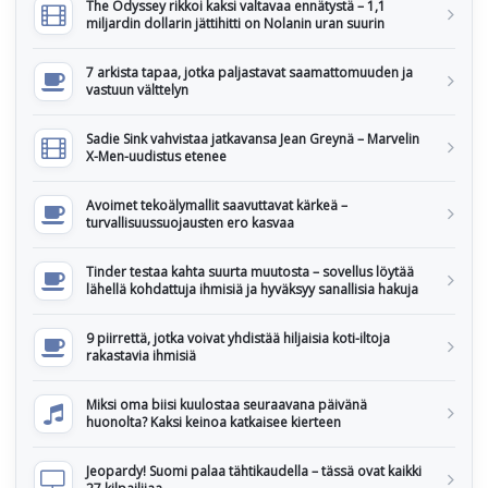
The Odyssey rikkoi kaksi valtavaa ennätystä – 1,1
miljardin dollarin jättihitti on Nolanin uran suurin
7 arkista tapaa, jotka paljastavat saamattomuuden ja
vastuun välttelyn
Sadie Sink vahvistaa jatkavansa Jean Greynä – Marvelin
X-Men-uudistus etenee
Avoimet tekoälymallit saavuttavat kärkeä –
turvallisuussuojausten ero kasvaa
Tinder testaa kahta suurta muutosta – sovellus löytää
lähellä kohdattuja ihmisiä ja hyväksyy sanallisia hakuja
9 piirrettä, jotka voivat yhdistää hiljaisia koti-iltoja
rakastavia ihmisiä
Miksi oma biisi kuulostaa seuraavana päivänä
huonolta? Kaksi keinoa katkaisee kierteen
Jeopardy! Suomi palaa tähtikaudella – tässä ovat kaikki