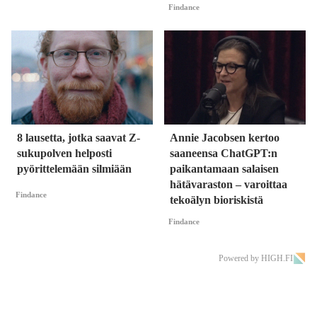
Findance
8 lausetta, jotka saavat Z-
Annie Jacobsen kertoo
sukupolven helposti
saaneensa ChatGPT:n
pyörittelemään silmiään
paikantamaan salaisen
hätävaraston – varoittaa
Findance
tekoälyn bioriskistä
Findance
Powered by HIGH.FI