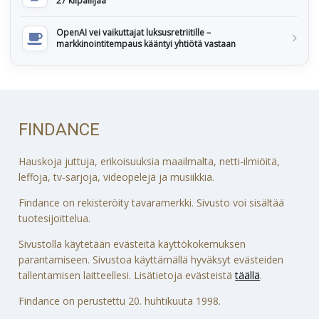
27 kilpailijaa
OpenAI vei vaikuttajat luksusretriitille –
markkinointitempaus kääntyi yhtiötä vastaan
FINDANCE
Hauskoja juttuja, erikoisuuksia maailmalta, netti-ilmiöitä,
leffoja, tv-sarjoja, videopelejä ja musiikkia.
Findance on rekisteröity tavaramerkki. Sivusto voi sisältää
tuotesijoittelua.
Sivustolla käytetään evästeitä käyttökokemuksen
parantamiseen. Sivustoa käyttämällä hyväksyt evästeiden
tallentamisen laitteellesi. Lisätietoja evästeistä
täällä
.
Findance on perustettu 20. huhtikuuta 1998.