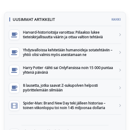
UUSIMMAT ARTIKKELIT
KAIKKI
Harvard-historioitsija varoittaa: Piilaakso lukee
tieteiskirjallisuutta väärin ja ottaa valtion tehtäviä
Yhdysvalloissa kehitetään humanoideja sotatehtäviin –
yhtiö olisi valmis myös aseistamaan ne
Harry Potter -tähti sai OnlyFansissa noin 15 000 puntaa
yhtenä päivänä
8 lausetta, jotka saavat Z-sukupolven helposti
pyörittelemään silmiään
Spider-Man: Brand New Day teki jälleen historiaa –
toinen viikonloppu toi noin 145 miljoonaa dollaria