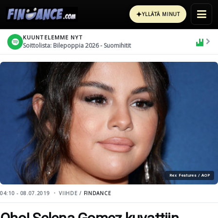
✦
YLLÄTÄ MINUT
KUUNTELEMME NYT
Soittolista: Bilepoppia 2026 - Suomihitit
Rex Features / AOP
04:10 - 08.07.2019
VIIHDE /
FINDANCE