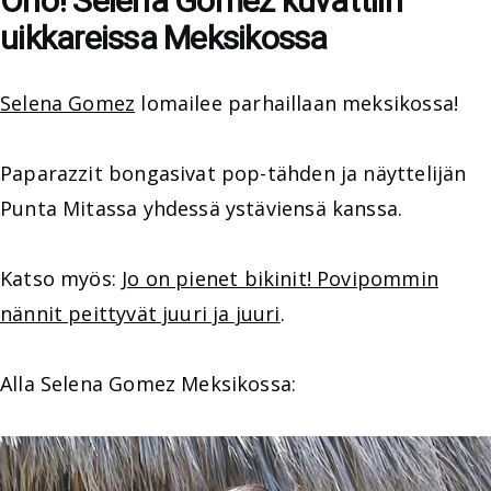
Oho! Selena Gomez kuvattiin
uikkareissa Meksikossa
Selena Gomez
lomailee parhaillaan meksikossa!
Paparazzit bongasivat pop-tähden ja näyttelijän
Punta Mitassa yhdessä ystäviensä kanssa.
Katso myös:
Jo on pienet bikinit! Povipommin
nännit peittyvät juuri ja juuri
.
Alla Selena Gomez Meksikossa: