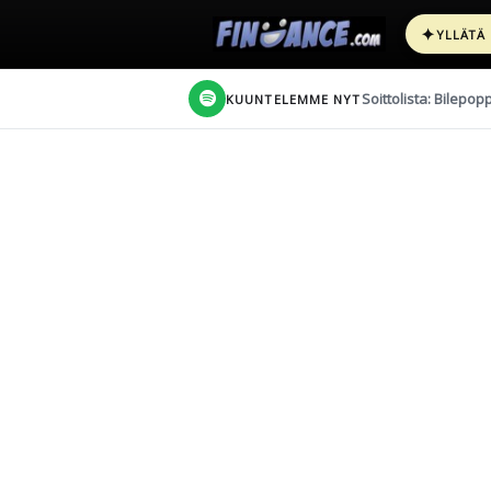
✦
YLLÄTÄ
Soittolista: Bilepop
KUUNTELEMME NYT