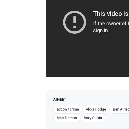
AIHEET
action / crime
Aldis Hodge
Ben Affle
Matt Damon
Rory Culkin