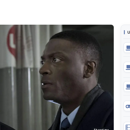
U
Showtime