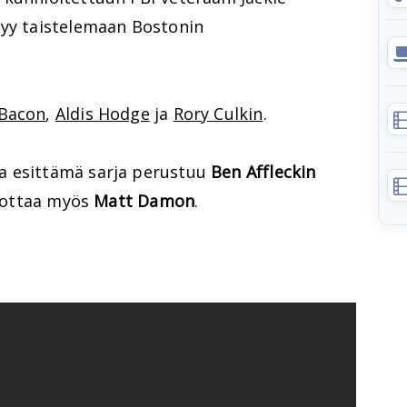
tyy taistelemaan Bostonin
 Bacon
,
Aldis Hodge
ja
Rory Culkin
.
a esittämä sarja perustuu
Ben Affleckin
tuottaa myös
Matt Damon
.