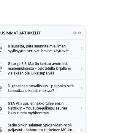
USIMMAT ARTIKKELIT
KAIKKI
8 lausetta, joita suunnitelmia ilman
syyllisyyttä peruvat ihmiset käyttävät
George R.R. Martin kertoo avoimesti
masennuksesta – odotetulla kirjalla ei
vieläkään ole julkaisupäivää
Digitaalinen turvallisuus – paljonko siitä
kannattaa oikeasti maksaa?
GTA VI:n uusi ennakko tulee ensin
Netflixiin – YouTube-julkaisu seuraa
kuusi tuntia myöhemmin
Sadie Sinkin salainen Spider-Man-rooli
paljastui – hahmo on keskeinen MCU:n