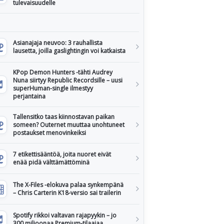
tulevaisuudelle
Asianajaja neuvoo: 3 rauhallista
lausetta, joilla gaslightingin voi katkaista
KPop Demon Hunters -tähti Audrey
Nuna siirtyy Republic Recordsille – uusi
superHuman-single ilmestyy
perjantaina
Tallensitko taas kiinnostavan paikan
someen? Outernet muuttaa unohtuneet
postaukset menovinkeiksi
7 etikettisääntöä, joita nuoret eivät
enää pidä välttämättöminä
The X-Files -elokuva palaa synkempänä
– Chris Carterin K18-versio sai trailerin
Spotify rikkoi valtavan rajapyykin – jo
300 miljoonaa Premium-tilaajaa