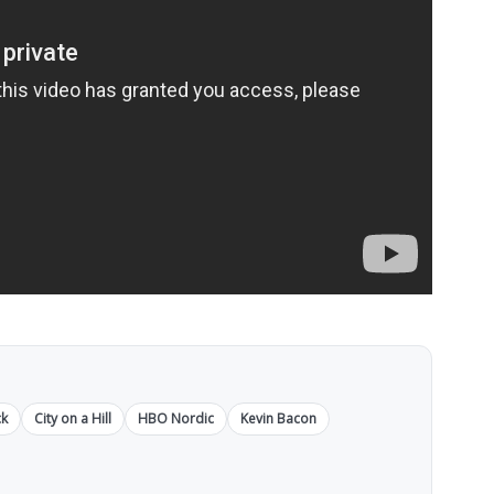
ck
City on a Hill
HBO Nordic
Kevin Bacon