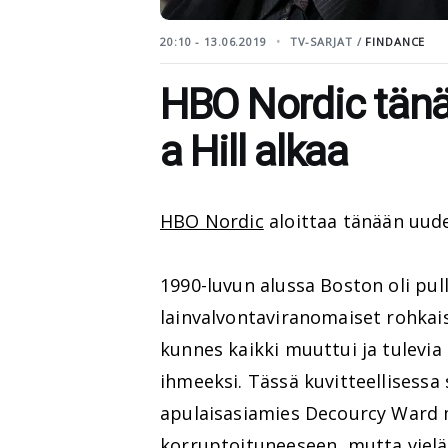
20:10 - 13.06.2019
TV-SARJAT /
FINDANCE
HBO Nordic tänää
a Hill alkaa
HBO Nordic
aloittaa tänään uud
1990-luvun alussa Boston oli pullo
lainvalvontaviranomaiset rohkaisi
kunnes kaikki muuttui ja tulevia
ihmeeksi. Tässä kuvitteellisessa
apulaisasiamies Decourcy Ward 
korruptoituneeseen, mutta vielä