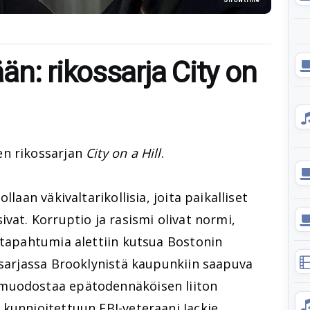
n: rikossarja City on
en rikossarjan
City on a Hill
.
llaan väkivaltarikollisia, joita paikalliset
vat. Korruptio ja rasismi olivat normi,
 tapahtumia alettiin kutsua Bostonin
 sarjassa Brooklynistä kaupunkiin saapuva
muodostaa epätodennäköisen liiton
 kunnioitettuun FBI-veteraani Jackie