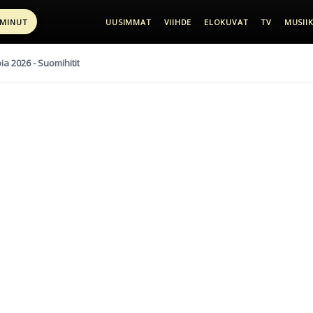
 MINUT
UUSIMMAT
VIIHDE
ELOKUVAT
TV
MUSIIK
pia 2026 - Suomihitit