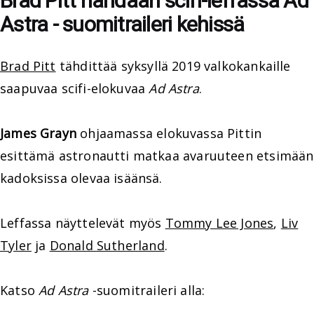
Brad Pitt nähdään scifi-leffassa Ad
Astra - suomitraileri kehissä
Brad Pitt
tähdittää syksyllä 2019 valkokankaille
saapuvaa scifi-elokuvaa
Ad Astra
.
James Grayn
ohjaamassa elokuvassa Pittin
esittämä astronautti matkaa avaruuteen etsimään
kadoksissa olevaa isäänsä.
Leffassa näyttelevät myös
Tommy Lee Jones
,
Liv
Tyler
ja
Donald Sutherland
.
Katso
Ad Astra
-suomitraileri alla: