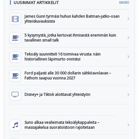
UUSIMMAT ARTIKKELIT
KAIKKI
James Gunn tyrmäsi huhun kahden Batman-jatko-osan
yhteiskuvauksista
5 kysymystä, jotka kertovat ihmisestä enemmän kuin
tavallinen small talk
Tekoäly suunnitteli 16 toimivaa virusta: näin
historiallinen läpimurto onnistui
Ford paljasti alle 30 000 dollarin sähköavolavan –
Fathom saapuu vuonna 2027
Disney+ ja Tiktok aloittavat yhteistyön
Suno alkaa vesileimata tekoälykappaleita –
massajakelua suoratoistoon rajoitetaan