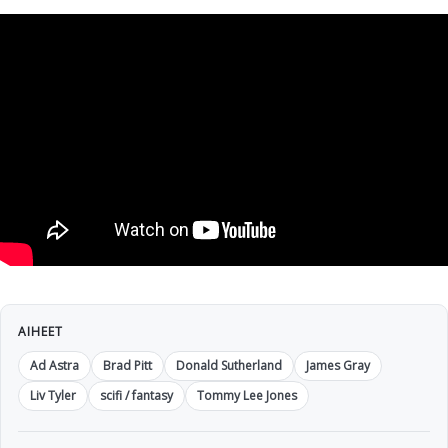
AIHEET
Ad Astra
Brad Pitt
Donald Sutherland
James Gray
Liv Tyler
scifi / fantasy
Tommy Lee Jones