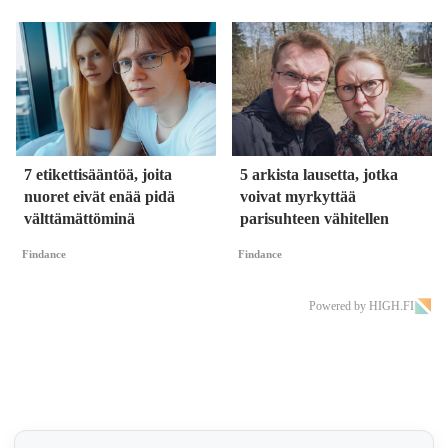
7 etikettisääntöä, joita
5 arkista lausetta, jotka
nuoret eivät enää pidä
voivat myrkyttää
välttämättöminä
parisuhteen vähitellen
Findance
Findance
Powered by HIGH.FI