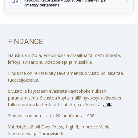
Republic Recordsille – uusi superHuman-single
ilmestyy perjantaina
FINDANCE
Hauskoja juttuja, erikoisuuksia maailmalta, netti-ilmiöitä,
leffoja, tv-sarjoja, videopelejä ja musiikkia.
Findance on rekisteröity tavaramerkki. Sivusto voi sisältää
tuotesijoittelua.
Sivustolla käytetään evästeitä käyttökokemuksen
parantamiseen. Sivustoa käyttämällä hyväksyt evästeiden
tallentamisen laitteellesi. Lisätietoja evästeistä
täällä
.
Findance on perustettu 20. huhtikuuta 1998.
Yhteistyössä: All Over Press, High.fi, Improve Media,
Nostemedia ja Turbovisio.fi.