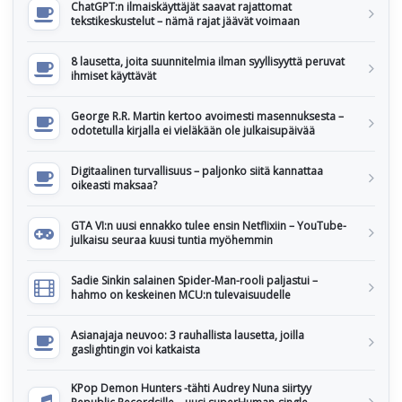
ChatGPT:n ilmaiskäyttäjät saavat rajattomat
tekstikeskustelut – nämä rajat jäävät voimaan
8 lausetta, joita suunnitelmia ilman syyllisyyttä peruvat
ihmiset käyttävät
George R.R. Martin kertoo avoimesti masennuksesta –
odotetulla kirjalla ei vieläkään ole julkaisupäivää
Digitaalinen turvallisuus – paljonko siitä kannattaa
oikeasti maksaa?
GTA VI:n uusi ennakko tulee ensin Netflixiin – YouTube-
julkaisu seuraa kuusi tuntia myöhemmin
Sadie Sinkin salainen Spider-Man-rooli paljastui –
hahmo on keskeinen MCU:n tulevaisuudelle
Asianajaja neuvoo: 3 rauhallista lausetta, joilla
gaslightingin voi katkaista
KPop Demon Hunters -tähti Audrey Nuna siirtyy