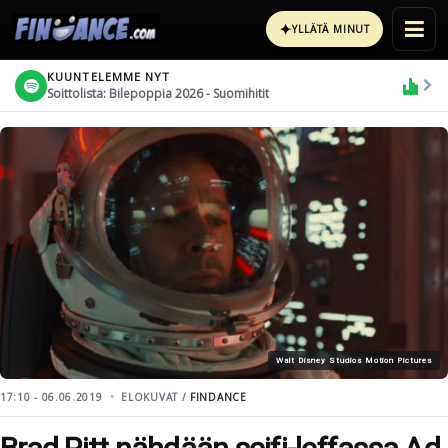
✦
YLLÄTÄ MINUT
KUUNTELEMME NYT
Soittolista: Bilepoppia 2026 - Suomihitit
Walt Disney Studios Motion Pictures
17:10 - 06.06.2019
ELOKUVAT /
FINDANCE