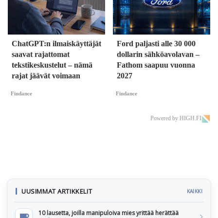
ChatGPT:n ilmaiskäyttäjät
Ford paljasti alle 30 000
saavat rajattomat
dollarin sähköavolavan –
tekstikeskustelut – nämä
Fathom saapuu vuonna
rajat jäävät voimaan
2027
Findance
Findance
Powered by HIGH.FI
UUSIMMAT ARTIKKELIT
KAIKKI
10 lausetta, joilla manipuloiva mies yrittää herättää