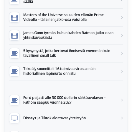
sääliä
Masters of the Universe sai uuden elämän Prime
Videolla – tällainen jatko-osa voisi olla
James Gunn tyrmäsi huhun kahden Batman-jatko-osan
yhteiskuvauksista
5 kysymystä, jotka kertovat ihmisestä enemmän kuin
tavallinen small talk
Tekoäly suunnitteli 16 toimivaa virusta: näin
historiallinen läpimurto onnistui
Ford paljasti alle 30 000 dollarin sähköavolavan –
Fathom saapuu vuonna 2027
Disney+ ja Tiktok aloittavat yhteistyön