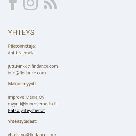
YHTEYS
Päätoimittaja:
Antti Niemelä
juttuvinkki@findance.com
info@findance.com
Mainosmyynti:
Improve Media Oy
myynti@improvemedia.fi
Katso yhteystiedot
Yhteistyöideat:
yhteistyo@findance.com