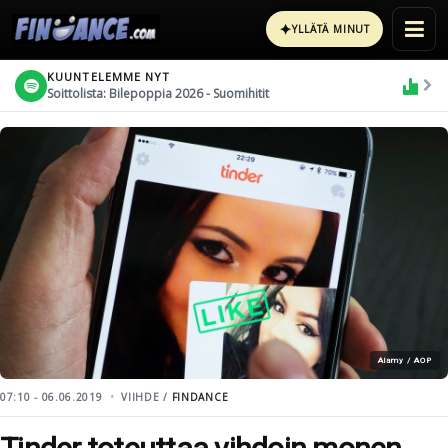
✦
YLLÄTÄ MINUT
KUUNTELEMME NYT
Soittolista: Bilepoppia 2026 - Suomihitit
Alamy / AOP
07:10 - 06.06.2019
VIIHDE /
FINDANCE