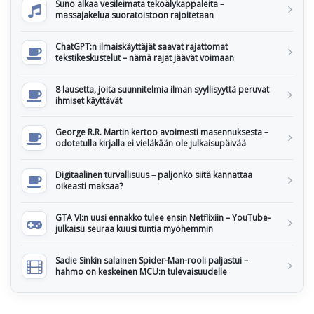
Suno alkaa vesileimata tekoälykappaleita –
massajakelua suoratoistoon rajoitetaan
ChatGPT:n ilmaiskäyttäjät saavat rajattomat
tekstikeskustelut – nämä rajat jäävät voimaan
8 lausetta, joita suunnitelmia ilman syyllisyyttä peruvat
ihmiset käyttävät
George R.R. Martin kertoo avoimesti masennuksesta –
odotetulla kirjalla ei vieläkään ole julkaisupäivää
Digitaalinen turvallisuus – paljonko siitä kannattaa
oikeasti maksaa?
GTA VI:n uusi ennakko tulee ensin Netflixiin – YouTube-
julkaisu seuraa kuusi tuntia myöhemmin
Sadie Sinkin salainen Spider-Man-rooli paljastui –
hahmo on keskeinen MCU:n tulevaisuudelle